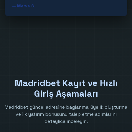
— Merve S.
Madridbet Kayıt ve Hızlı
Giriş Aşamaları
Madridbet güncel adresine bağlanma, üyelik oluşturma
ve ilk yatırım bonusunu talep etme adımlarını
detaylıca inceleyin.