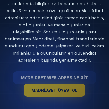
adımlarında bilgileriniz tamamen muhafaza
edilir. 2026 senesine özel yenilenen Madridbet
adresi üzerinden dilediğiniz zaman canlı bahis,
slot oyunları ve masa oyunlarına
ulaşabilirsiniz. Sorumlu oyun anlayışını
benimseyen Madridbet, finansal transferlerde
sunduğu geniş ödeme yelpazesi ve hızlı çekim
imkanlarıyla oyuncuların en güvendiği
adreslerin başında yer almaktadır.
MADRIDBET WEB ADRESINE GIT
MADRIDBET ÜYESI OL