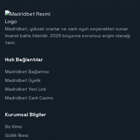
Madridbet, yüksek oranlar ve canlı oyun seçenekleri sunan
lisanslı bahis lideridir. 2026 boyunca sorunsuz erişim olanağı
tanır.
Hızlı Bağlantılar
Madridbet Bağlantısı
Madridbet Üyelik
Madridbet Yeni Link
Madridbet Canlı Casino
Kurumsal Bilgiler
Biz Kimiz
Gizlilik İlkesi