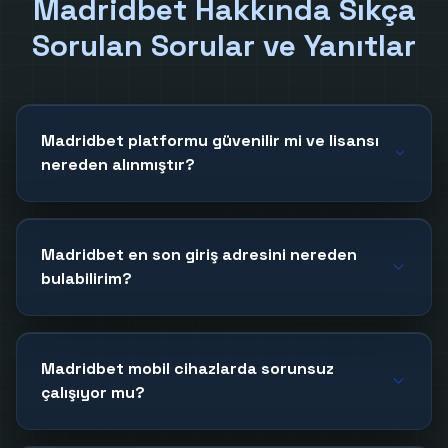
Madridbet Hakkında Sıkça
Sorulan Sorular ve Yanıtlar
Madridbet platformu güvenilir mi ve lisansı
nereden alınmıştır?
Madridbet en son giriş adresini nereden
bulabilirim?
Madridbet mobil cihazlarda sorunsuz
çalışıyor mu?