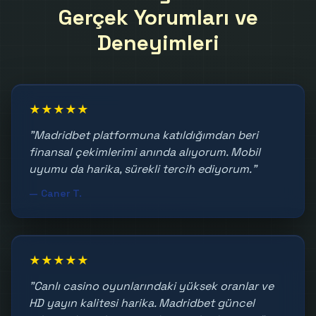
Gerçek Yorumları ve
Deneyimleri
★★★★★
"Madridbet platformuna katıldığımdan beri
finansal çekimlerimi anında alıyorum. Mobil
uyumu da harika, sürekli tercih ediyorum."
— Caner T.
★★★★★
"Canlı casino oyunlarındaki yüksek oranlar ve
HD yayın kalitesi harika. Madridbet güncel