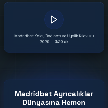
Madridbet Kolay Bağlantı ve Üyelik Kılavuzu
2026 — 3:20 dk
Madridbet Ayrıcalıklar
Dünyasına Hemen