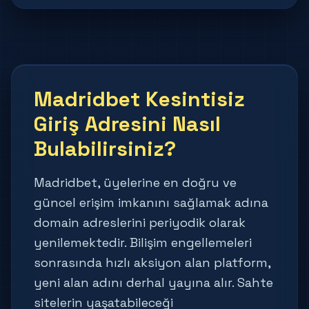
Madridbet Kesintisiz
Giriş Adresini Nasıl
Bulabilirsiniz?
Madridbet, üyelerine en doğru ve
güncel erişim imkanını sağlamak adına
domain adreslerini periyodik olarak
yenilemektedir. Bilişim engellemeleri
sonrasında hızlı aksiyon alan platform,
yeni alan adını derhal yayına alır. Sahte
sitelerin yaşatabileceği