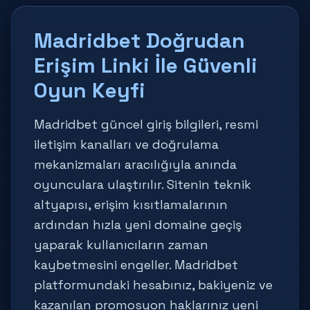
Madridbet Doğrudan
Erişim Linki İle Güvenli
Oyun Keyfi
Madridbet güncel giriş bilgileri, resmi
iletişim kanalları ve doğrulama
mekanizmaları aracılığıyla anında
oyunculara ulaştırılır. Sitenin teknik
altyapısı, erişim kısıtlamalarının
ardından hızla yeni domaine geçiş
yaparak kullanıcıların zaman
kaybetmesini engeller. Madridbet
platformundaki hesabınız, bakiyeniz ve
kazanılan promosyon haklarınız yeni