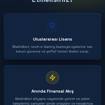
Uluslararası Lisans
Madridbet, resmi e-Gaming lisansıyla üyelerine tam
kanuni güvence ve şeffaf hizmet ilkeleri sunar.
Anında Finansal Akış
Madridbet altyapısı sayesinde yatırım ve çekim
talepleriniz saniyeler içinde onaylanır ve hesabınıza