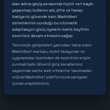
alan adına geçiş esnasında hiçbir veri kaybı
yaşanmaz; kullanıcı adı, şifre ve hesap
bakiyeniz güvende kalır. Madridbet
sistemlerinin sunduğu bu otomatik
adaptasyon gücü, üyelerin bahis keyfinin
kesintisiz devam etmesini sağlar.
Teknolojik gelişmeleri yakından takip eden
Madridbet markası, mobil tarayıcılar ve
uygulamalar üzerinden de kesintisiz erişim
sunmaktadır. Güvenli giriş kanallarımız
sayesinde sahte web sitelerine takılmadan
orijinal Madridbet platformuna saniyeler
içinde erişebilirsiniz.