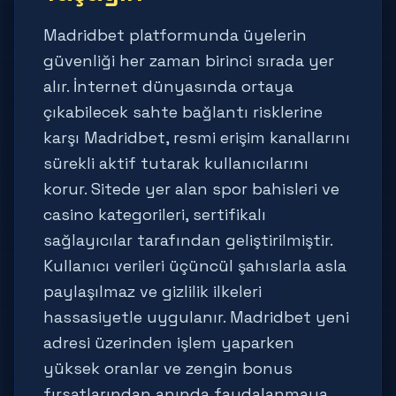
Madridbet platformunda üyelerin
güvenliği her zaman birinci sırada yer
alır. İnternet dünyasında ortaya
çıkabilecek sahte bağlantı risklerine
karşı Madridbet, resmi erişim kanallarını
sürekli aktif tutarak kullanıcılarını
korur. Sitede yer alan spor bahisleri ve
casino kategorileri, sertifikalı
sağlayıcılar tarafından geliştirilmiştir.
Kullanıcı verileri üçüncül şahıslarla asla
paylaşılmaz ve gizlilik ilkeleri
hassasiyetle uygulanır. Madridbet yeni
adresi üzerinden işlem yaparken
yüksek oranlar ve zengin bonus
fırsatlarından anında faydalanmaya