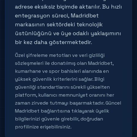
adrese eksiksiz biçimde aktarılır. Bu hızlı
entegrasyon süreci, Madridbet
markasının sektördeki teknolojik
üstünlüğünü ve üye odaklı yaklaşımını
bir kez daha göstermektedir.
Özel şifreleme metotları ve veri gizliliği
sözleşmeleri ile donatılmış olan Madridbet,
kumarhane ve spor bahisleri alanında en
yüksek güvenlik kriterlerini sağlar. Bilgi
güvenliği standartlarını sürekli yükselten
platform, kullanıcı memnuniyet oranını her
zaman zirvede tutmayı başarmaktadır. Güncel
Madridbet bağlantısına tıklayarak üyelik
bilgilerinizi güvenle girebilir, doğrudan
profilinize erişebilirsiniz.