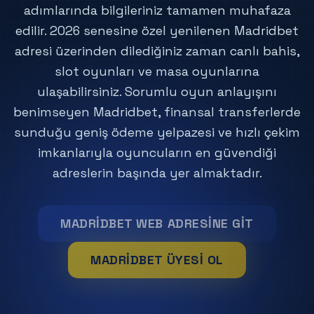
adımlarında bilgileriniz tamamen muhafaza
edilir. 2026 senesine özel yenilenen Madridbet
adresi üzerinden dilediğiniz zaman canlı bahis,
slot oyunları ve masa oyunlarına
ulaşabilirsiniz. Sorumlu oyun anlayışını
benimseyen Madridbet, finansal transferlerde
sunduğu geniş ödeme yelpazesi ve hızlı çekim
imkanlarıyla oyuncuların en güvendiği
adreslerin başında yer almaktadır.
MADRIDBET WEB ADRESINE GIT
MADRIDBET ÜYESI OL