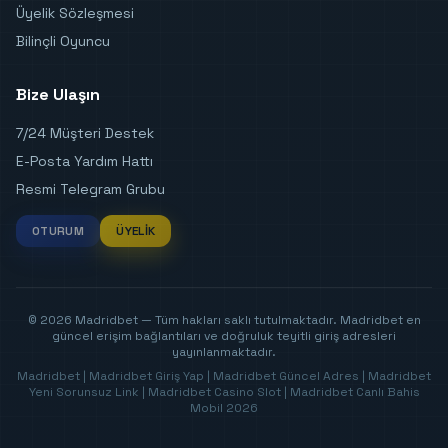
Üyelik Sözleşmesi
Bilinçli Oyuncu
Bize Ulaşın
7/24 Müşteri Destek
E-Posta Yardım Hattı
Resmi Telegram Grubu
OTURUM
ÜYELIK
© 2026 Madridbet — Tüm hakları saklı tutulmaktadır. Madridbet en
güncel erişim bağlantıları ve doğruluk teyitli giriş adresleri
yayınlanmaktadır.
Madridbet | Madridbet Giriş Yap | Madridbet Güncel Adres | Madridbet
Yeni Sorunsuz Link | Madridbet Casino Slot | Madridbet Canlı Bahis
Mobil 2026