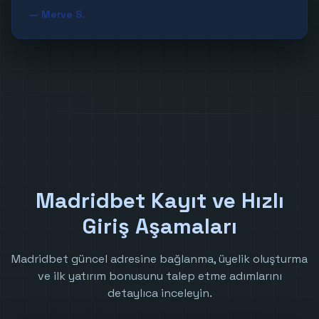
— Merve S.
Madridbet Kayıt ve Hızlı
Giriş Aşamaları
Madridbet güncel adresine bağlanma, üyelik oluşturma
ve ilk yatırım bonusunu talep etme adımlarını
detaylıca inceleyin.