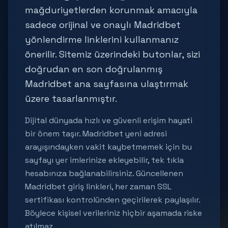
mağduriyetlerden korunmak amacıyla
sadece orijinal ve onaylı Madridbet
yönlendirme linklerini kullanmanız
önerilir. Sitemiz üzerindeki butonlar, sizi
doğrudan en son doğrulanmış
Madridbet ana sayfasına ulaştırmak
üzere tasarlanmıştır.
Dijital dünyada hızlı ve güvenli erişim hayati
bir önem taşır. Madridbet yeni adresi
arayışındayken vakit kaybetmemek için bu
sayfayı yer imlerinize ekleyebilir, tek tıkla
hesabınıza bağlanabilirsiniz. Güncellenen
Madridbet giriş linkleri, her zaman SSL
sertifikası kontrolünden geçirilerek paylaşılır.
Böylece kişisel verileriniz hiçbir aşamada riske
atılmaz.