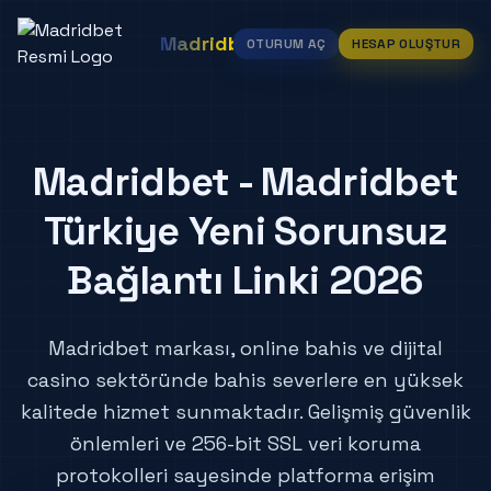
Madridbet
OTURUM AÇ
HESAP OLUŞTUR
Madridbet - Madridbet
Türkiye Yeni Sorunsuz
Bağlantı Linki 2026
Madridbet markası, online bahis ve dijital
casino sektöründe bahis severlere en yüksek
kalitede hizmet sunmaktadır. Gelişmiş güvenlik
önlemleri ve 256-bit SSL veri koruma
protokolleri sayesinde platforma erişim