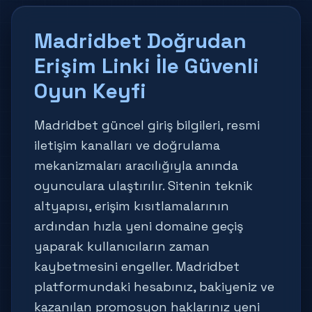
Madridbet Doğrudan
Erişim Linki İle Güvenli
Oyun Keyfi
Madridbet güncel giriş bilgileri, resmi
iletişim kanalları ve doğrulama
mekanizmaları aracılığıyla anında
oyunculara ulaştırılır. Sitenin teknik
altyapısı, erişim kısıtlamalarının
ardından hızla yeni domaine geçiş
yaparak kullanıcıların zaman
kaybetmesini engeller. Madridbet
platformundaki hesabınız, bakiyeniz ve
kazanılan promosyon haklarınız yeni