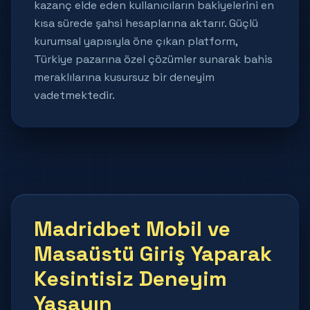
kazanç elde eden kullanıcıların bakiyelerini en
kısa sürede şahsi hesaplarına aktarır. Güçlü
kurumsal yapısıyla öne çıkan platform,
Türkiye pazarına özel çözümler sunarak bahis
meraklılarına kusursuz bir deneyim
vadetmektedir.
Madridbet Mobil ve
Masaüstü Giriş Yaparak
Kesintisiz Deneyim
Yaşayın