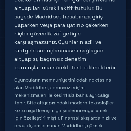
altyapıları sürekli aktif tutulur. Bu
sayede Madridbet hesabınıza giriş
yaparken veya para yatırıp çekerken
hiçbir güvenlik zafiyetiyle
karşılaşmazsınız. Oyunların adil ve
rastgele sonuçlanmasını sağlayan
altyapısı, bagımsız denetim
kuruluşlarınca sürekli test edilmektedir.
Oyuncuların memnuniyetini odak noktasına
alan Madridbet, sorunsuz erişim
mekanizmaları ile kesintisiz bahis ayrıcalığı
tanır. Site altyapısındaki modern teknolojiler,
kötü niyetli erişim girişimlerini engellemek
için özelleştirilmiştir. Finansal akışlarda hızlı ve
onaylı işlemler sunan Madridbet, yüksek