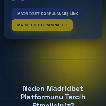
MADRIDBET DOĞRULANMIŞ LINK
MADRIDBET HESABINA GIR
Neden Madridbet
Platformunu Tercih
Etmelisiniz?