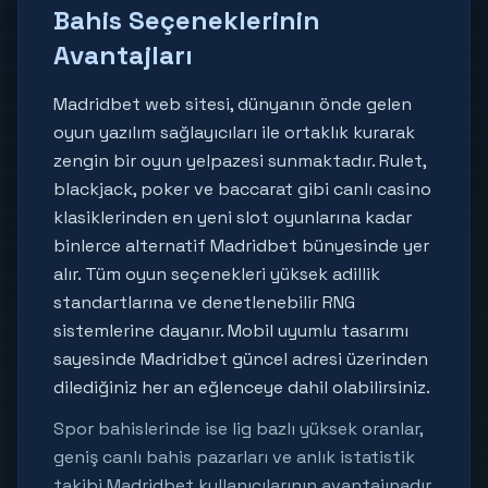
Bahis Seçeneklerinin
Avantajları
Madridbet web sitesi, dünyanın önde gelen
oyun yazılım sağlayıcıları ile ortaklık kurarak
zengin bir oyun yelpazesi sunmaktadır. Rulet,
blackjack, poker ve baccarat gibi canlı casino
klasiklerinden en yeni slot oyunlarına kadar
binlerce alternatif Madridbet bünyesinde yer
alır. Tüm oyun seçenekleri yüksek adillik
standartlarına ve denetlenebilir RNG
sistemlerine dayanır. Mobil uyumlu tasarımı
sayesinde Madridbet güncel adresi üzerinden
dilediğiniz her an eğlenceye dahil olabilirsiniz.
Spor bahislerinde ise lig bazlı yüksek oranlar,
geniş canlı bahis pazarları ve anlık istatistik
takibi Madridbet kullanıcılarının avantajınadır.