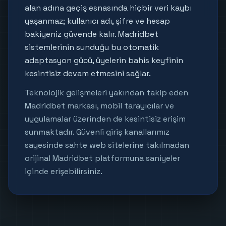
alan adına geçiş esnasında hiçbir veri kaybı
yaşanmaz; kullanıcı adı, şifre ve hesap
bakiyeniz güvende kalır. Madridbet
sistemlerinin sunduğu bu otomatik
adaptasyon gücü, üyelerin bahis keyfinin
kesintisiz devam etmesini sağlar.
Teknolojik gelişmeleri yakından takip eden
Madridbet markası, mobil tarayıcılar ve
uygulamalar üzerinden de kesintisiz erişim
sunmaktadır. Güvenli giriş kanallarımız
sayesinde sahte web sitelerine takılmadan
orijinal Madridbet platformuna saniyeler
içinde erişebilirsiniz.