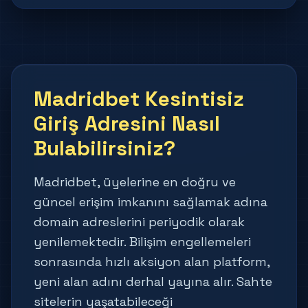
Madridbet Kesintisiz
Giriş Adresini Nasıl
Bulabilirsiniz?
Madridbet, üyelerine en doğru ve
güncel erişim imkanını sağlamak adına
domain adreslerini periyodik olarak
yenilemektedir. Bilişim engellemeleri
sonrasında hızlı aksiyon alan platform,
yeni alan adını derhal yayına alır. Sahte
sitelerin yaşatabileceği