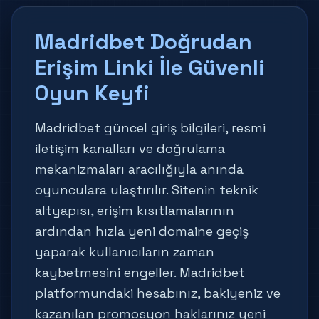
Madridbet Doğrudan
Erişim Linki İle Güvenli
Oyun Keyfi
Madridbet güncel giriş bilgileri, resmi
iletişim kanalları ve doğrulama
mekanizmaları aracılığıyla anında
oyunculara ulaştırılır. Sitenin teknik
altyapısı, erişim kısıtlamalarının
ardından hızla yeni domaine geçiş
yaparak kullanıcıların zaman
kaybetmesini engeller. Madridbet
platformundaki hesabınız, bakiyeniz ve
kazanılan promosyon haklarınız yeni