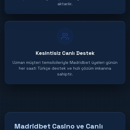
aktarılır.
Kesintisiz Canlı Destek
Uzman müşteri temsilcileriyle Madridbet üyeleri günün
her saati Türkçe destek ve hızlı çözüm imkanına
sahiptir.
Madridbet Casino ve Canlı