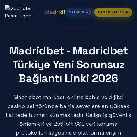
Madridbet
OTURUM AÇ
HESAP OLUŞTUR
Madridbet - Madridbet
Türkiye Yeni Sorunsuz
Bağlantı Linki 2026
Madridbet markası, online bahis ve dijital
casino sektöründe bahis severlere en yüksek
kalitede hizmet sunmaktadır. Gelişmiş güvenlik
önlemleri ve 256-bit SSL veri koruma
protokolleri sayesinde platforma erişim