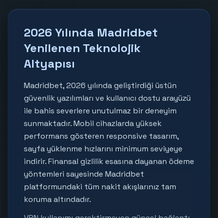
2026 Yılında Madridbet
Yenilenen Teknolojik
Altyapısı
Madridbet, 2026 yılında geliştirdiği üstün
güvenlik yazılımları ve kullanıcı dostu arayüzü
ile bahis severlere unutulmaz bir deneyim
sunmaktadır. Mobil cihazlarda yüksek
performans gösteren responsive tasarım,
sayfa yüklenme hızlarını minimum seviyeye
indirir. Finansal gizlilik esasına dayanan ödeme
yöntemleri sayesinde Madridbet
platformundaki tüm nakit akışlarınız tam
koruma altındadır.
VPN kullanımı gerektirmeyen güncel bağlantı