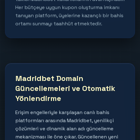
Her bütçeye uygun kupon oluşturma imkanı
tanıyan platform, üyelerine kazançlı bir bahis
ortamı sunmayı taahhüt etmektedir.
Madridbet Domain
Güncellemeleri ve Otomatik
Yönlendirme
Erişim engelleriyle karşılaşan canlı bahis
platformları arasında Madridbet, yenilikçi
çözümleri ve dinamik alan adı güncelleme
mekanizması ile öne çıkar. Güncellenen yeni