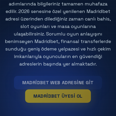
adımlarında bilgileriniz tamamen muhafaza
edilir. 2026 senesine özel yenilenen Madridbet
adresi üzerinden dilediğiniz zaman canlı bahis,
slot oyunları ve masa oyunlarına
ulaşabilirsiniz. Sorumlu oyun anlayışını
benimseyen Madridbet, finansal transferlerde
sunduğu geniş ödeme yelpazesi ve hızlı çekim
imkanlarıyla oyuncuların en güvendiği
adreslerin başında yer almaktadır.
MADRIDBET WEB ADRESINE GIT
MADRIDBET ÜYESI OL