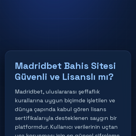
Madridbet Bahis Sitesi
Güvenli ve Lisanslı mı?
Madridbet, uluslararası şeffaflık
kurallarına uygun biçimde işletilen ve
dünya çapında kabul gören lisans
sertifikalarıyla desteklenen saygın bir
platformdur. Kullanıcı verilerinin uçtan
uca korunması için en güncel şifreleme