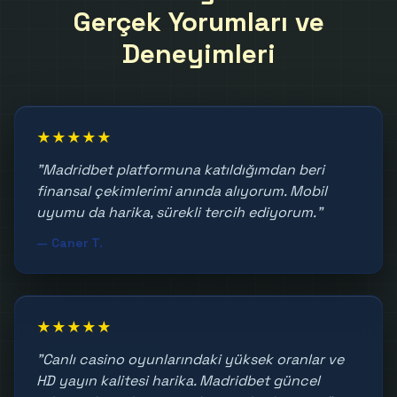
Gerçek Yorumları ve
Deneyimleri
★★★★★
"Madridbet platformuna katıldığımdan beri
finansal çekimlerimi anında alıyorum. Mobil
uyumu da harika, sürekli tercih ediyorum."
— Caner T.
★★★★★
"Canlı casino oyunlarındaki yüksek oranlar ve
HD yayın kalitesi harika. Madridbet güncel