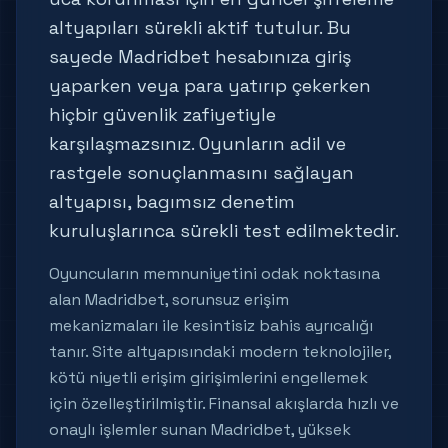
altyapıları sürekli aktif tutulur. Bu
sayede Madridbet hesabınıza giriş
yaparken veya para yatırıp çekerken
hiçbir güvenlik zafiyetiyle
karşılaşmazsınız. Oyunların adil ve
rastgele sonuçlanmasını sağlayan
altyapısı, bagımsız denetim
kuruluşlarınca sürekli test edilmektedir.
Oyuncuların memnuniyetini odak noktasına
alan Madridbet, sorunsuz erişim
mekanizmaları ile kesintisiz bahis ayrıcalığı
tanır. Site altyapısındaki modern teknolojiler,
kötü niyetli erişim girişimlerini engellemek
için özelleştirilmiştir. Finansal akışlarda hızlı ve
onaylı işlemler sunan Madridbet, yüksek