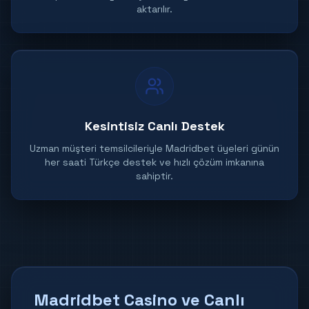
aktarılır.
Kesintisiz Canlı Destek
Uzman müşteri temsilcileriyle Madridbet üyeleri günün
her saati Türkçe destek ve hızlı çözüm imkanına
sahiptir.
Madridbet Casino ve Canlı