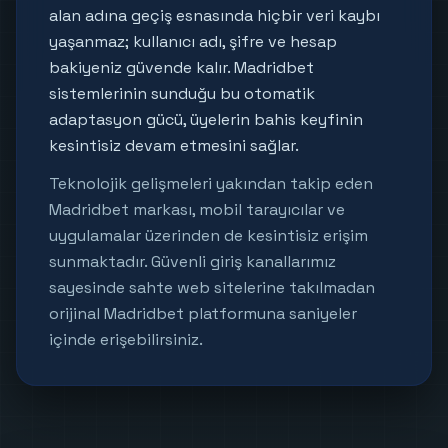
alan adına geçiş esnasında hiçbir veri kaybı
yaşanmaz; kullanıcı adı, şifre ve hesap
bakiyeniz güvende kalır. Madridbet
sistemlerinin sunduğu bu otomatik
adaptasyon gücü, üyelerin bahis keyfinin
kesintisiz devam etmesini sağlar.
Teknolojik gelişmeleri yakından takip eden
Madridbet markası, mobil tarayıcılar ve
uygulamalar üzerinden de kesintisiz erişim
sunmaktadır. Güvenli giriş kanallarımız
sayesinde sahte web sitelerine takılmadan
orijinal Madridbet platformuna saniyeler
içinde erişebilirsiniz.