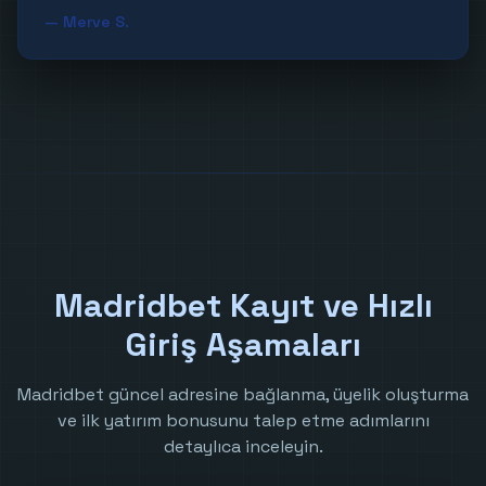
— Merve S.
Madridbet Kayıt ve Hızlı
Giriş Aşamaları
Madridbet güncel adresine bağlanma, üyelik oluşturma
ve ilk yatırım bonusunu talep etme adımlarını
detaylıca inceleyin.