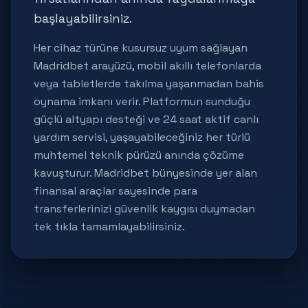
başlayabilirsiniz.
Her cihaz türüne kusursuz uyum sağlayan
Madridbet arayüzü, mobil akıllı telefonlarda
veya tabletlerde takılma yaşanmadan bahis
oynama imkanı verir. Platformun sunduğu
güçlü altyapı desteği ve 24 saat aktif canlı
yardım servisi, yaşayabileceğiniz her türlü
muhtemel teknik pürüzü anında çözüme
kavuşturur. Madridbet bünyesinde yer alan
finansal araçlar sayesinde para
transferlerinizi güvenlik kaygısı duymadan
tek tıkla tamamlayabilirsiniz.