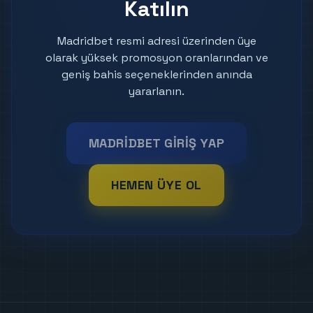
Katılın
Madridbet resmi adresi üzerinden üye
olarak yüksek promosyon oranlarından ve
geniş bahis seçeneklerinden anında
yararlanın.
MADRIDBET GIRIŞ YAP
HEMEN ÜYE OL