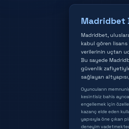
Madridbet B
Madridbet, uluslara
kabul gören lisans 
verilerinin uçtan u
Bu sayede Madridbe
güvenlik zafiyetiyl
sağlayan altyapısı
Oyuncuların memnuniye
kesintisiz bahis ayrıca
engellemek için özelleş
kazanç elde eden kulla
yapısıyla öne çıkan p
deneyim vadetmekted