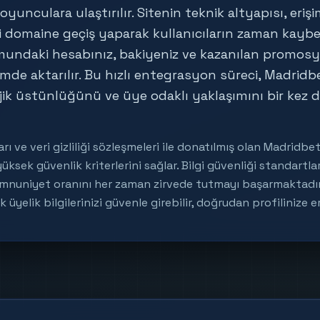
oyunculara ulaştırılır. Sitenin teknik altyapısı, eriş
i domaine geçiş yaparak kullanıcıların zaman kaybe
undaki hesabınız, bakiyeniz ve kazanılan promosyo
imde aktarılır. Bu hızlı entegrasyon süreci, Madrid
jik üstünlüğünü ve üye odaklı yaklaşımını bir kez 
rı ve veri gizliliği sözleşmeleri ile donatılmış olan Madridb
üksek güvenlik kriterlerini sağlar. Bilgi güvenliği standartla
emnuniyet oranını her zaman zirvede tutmayı başarmaktadı
 üyelik bilgilerinizi güvenle girebilir, doğrudan profilinize eri