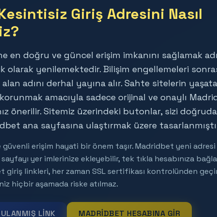
esintisiz Giriş Adresini Nasıl
iz?
ne en doğru ve güncel erişim imkanını sağlamak a
ik olarak yenilemektedir. Bilişim engellemeleri sonra
 alan adını derhal yayına alır. Sahte sitelerin yaşat
korunmak amacıyla sadece orijinal ve onaylı Madr
nız önerilir. Sitemiz üzerindeki butonlar, sizi doğru
bet ana sayfasına ulaştırmak üzere tasarlanmıştır
ve güvenli erişim hayati bir önem taşır. Madridbet yeni adres
yfayı yer imlerinize ekleyebilir, tek tıkla hesabınıza bağlan
giriş linkleri, her zaman SSL sertifikası kontrolünden geçiri
iniz hiçbir aşamada riske atılmaz.
ULANMIŞ LINK
MADRIDBET HESABINA GIR