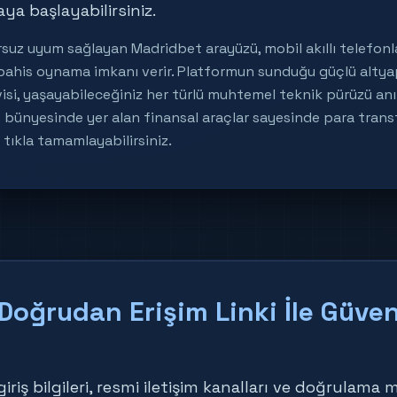
a başlayabilirsiniz.
rsuz uyum sağlayan Madridbet arayüzü, mobil akıllı telefon
ahis oynama imkanı verir. Platformun sunduğu güçlü altyap
rvisi, yaşayabileceğiniz her türlü muhtemel teknik pürüzü a
 bünyesinde yer alan finansal araçlar sayesinde para transf
tıkla tamamlayabilirsiniz.
oğrudan Erişim Linki İle Güven
riş bilgileri, resmi iletişim kanalları ve doğrulama