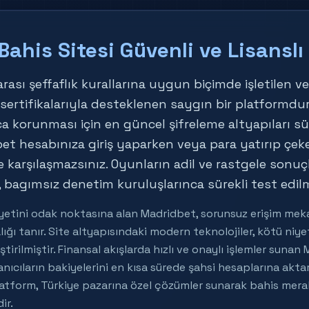
ahis Sitesi Güvenli ve Lisanslı
rası şeffaflık kurallarına uygun biçimde işletilen 
sertifikalarıyla desteklenen saygın bir platformdur.
ca korunması için en güncel şifreleme altyapıları sür
t hesabınıza giriş yaparken veya para yatırıp çeke
e karşılaşmazsınız. Oyunların adil ve rastgele sonu
, bagımsız denetim kuruluşlarınca sürekli test edil
tini odak noktasına alan Madridbet, sorunsuz erişim mekan
lığı tanır. Site altyapısındaki modern teknolojiler, kötü niyetl
tirilmiştir. Finansal akışlarda hızlı ve onaylı işlemler suna
nıcıların bakiyelerini en kısa sürede şahsi hesaplarına aktar
latform, Türkiye pazarına özel çözümler sunarak bahis merak
ir.