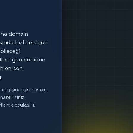
dına domain
sında hızlı aksiyon
abileceği
idbet yönlendirme
dan en son
.
i arayışındayken vakit
abilirsiniz.
lerek paylaşılır.