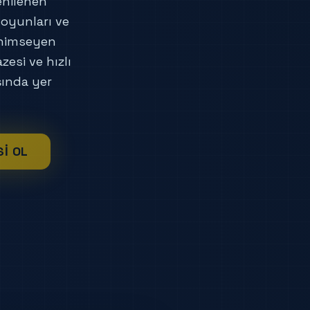
enilenen
 oyunları ve
enimseyen
esi ve hızlı
şında yer
I OL