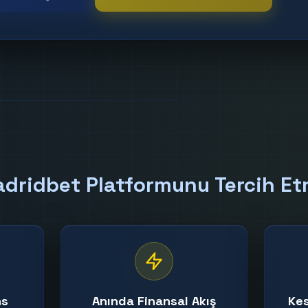
dridbet Platformunu Tercih Etm
ns
Anında Finansal Akış
Kes