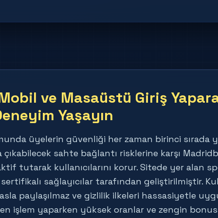
Mobil ve Masaüstü Giriş Yapar
 Deneyim Yaşayın
nda üyelerin güvenliği her zaman birinci sırada yer
çıkabilecek sahte bağlantı risklerine karşı Madridb
aktif tutarak kullanıcılarını korur. Sitede yer alan sp
sertifikalı sağlayıcılar tarafından geliştirilmiştir. Kul
asla paylaşılmaz ve gizlilik ilkeleri hassasiyetle uy
den işlem yaparken yüksek oranlar ve zengin bonus 