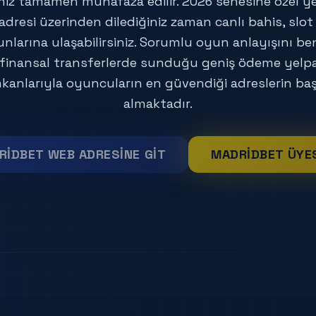
riniz tamamen muhafaza edilir. 2026 senesine özel y
dresi üzerinden dilediğiniz zaman canlı bahis, slot
nlarına ulaşabilirsiniz. Sorumlu oyun anlayışını b
finansal transferlerde sunduğu geniş ödeme yelpaz
kanlarıyla oyuncuların en güvendiği adreslerin ba
almaktadır.
RIDBET WEB ADRESINE GIT
MADRIDBET ÜYES