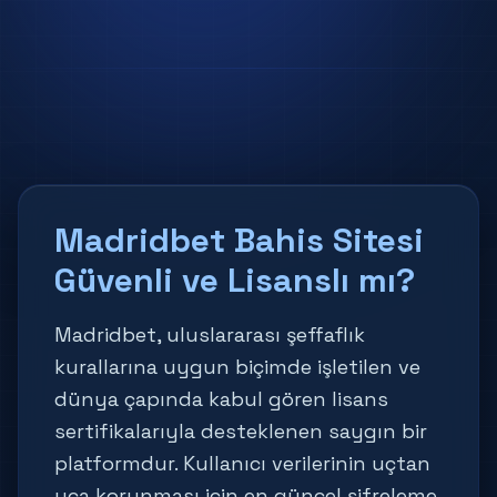
Madridbet Bahis Sitesi
Güvenli ve Lisanslı mı?
Madridbet, uluslararası şeffaflık
kurallarına uygun biçimde işletilen ve
dünya çapında kabul gören lisans
sertifikalarıyla desteklenen saygın bir
platformdur. Kullanıcı verilerinin uçtan
uca korunması için en güncel şifreleme