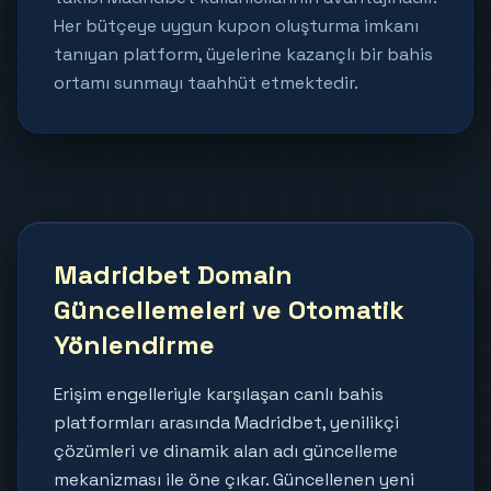
Her bütçeye uygun kupon oluşturma imkanı
tanıyan platform, üyelerine kazançlı bir bahis
ortamı sunmayı taahhüt etmektedir.
Madridbet Domain
Güncellemeleri ve Otomatik
Yönlendirme
Erişim engelleriyle karşılaşan canlı bahis
platformları arasında Madridbet, yenilikçi
çözümleri ve dinamik alan adı güncelleme
mekanizması ile öne çıkar. Güncellenen yeni