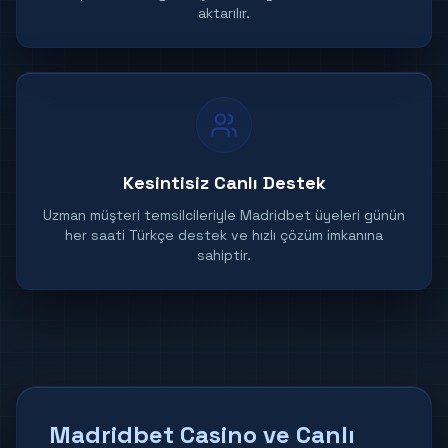
aktarılır.
Kesintisiz Canlı Destek
Uzman müşteri temsilcileriyle Madridbet üyeleri günün
her saati Türkçe destek ve hızlı çözüm imkanına
sahiptir.
Madridbet Casino ve Canlı