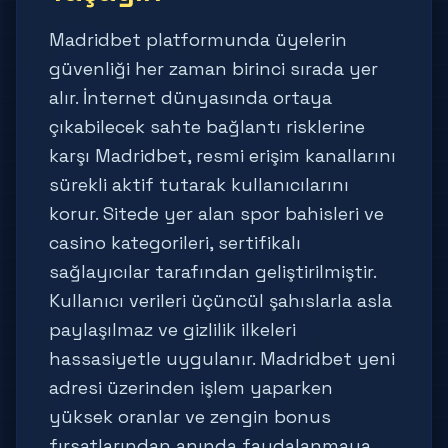
Madridbet platformunda üyelerin
güvenliği her zaman birinci sırada yer
alır. İnternet dünyasında ortaya
çıkabilecek sahte bağlantı risklerine
karşı Madridbet, resmi erişim kanallarını
sürekli aktif tutarak kullanıcılarını
korur. Sitede yer alan spor bahisleri ve
casino kategorileri, sertifikalı
sağlayıcılar tarafından geliştirilmiştir.
Kullanıcı verileri üçüncül şahıslarla asla
paylaşılmaz ve gizlilik ilkeleri
hassasiyetle uygulanır. Madridbet yeni
adresi üzerinden işlem yaparken
yüksek oranlar ve zengin bonus
fırsatlarından anında faydalanmaya