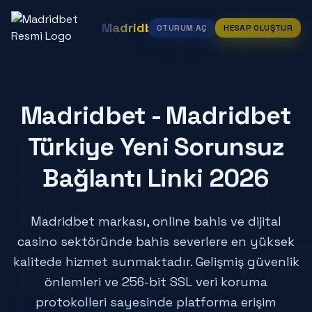
Madridbet
OTURUM AÇ
HESAP OLUŞTUR
Madridbet - Madridbet
Türkiye Yeni Sorunsuz
Bağlantı Linki 2026
Madridbet markası, online bahis ve dijital
casino sektöründe bahis severlere en yüksek
kalitede hizmet sunmaktadır. Gelişmiş güvenlik
önlemleri ve 256-bit SSL veri koruma
protokolleri sayesinde platforma erişim