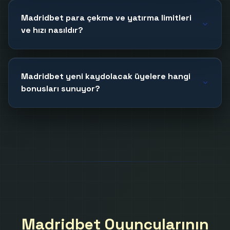
Madridbet para çekme ve yatırma limitleri
ve hızı nasıldır?
Madridbet yeni kaydolacak üyelere hangi
bonusları sunuyor?
Madridbet Oyuncularının