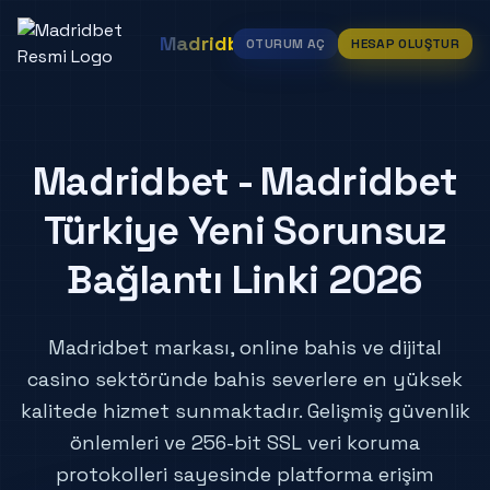
Madridbet
OTURUM AÇ
HESAP OLUŞTUR
Madridbet - Madridbet
Türkiye Yeni Sorunsuz
Bağlantı Linki 2026
Madridbet markası, online bahis ve dijital
casino sektöründe bahis severlere en yüksek
kalitede hizmet sunmaktadır. Gelişmiş güvenlik
önlemleri ve 256-bit SSL veri koruma
protokolleri sayesinde platforma erişim