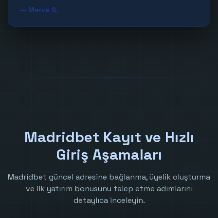
— Merve S.
Madridbet Kayıt ve Hızlı
Giriş Aşamaları
Madridbet güncel adresine bağlanma, üyelik oluşturma
ve ilk yatırım bonusunu talep etme adımlarını
detaylıca inceleyin.