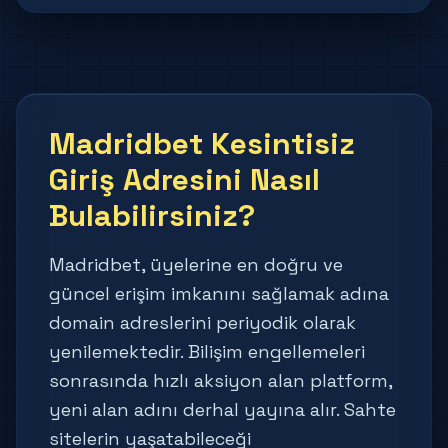
Madridbet Kesintisiz
Giriş Adresini Nasıl
Bulabilirsiniz?
Madridbet, üyelerine en doğru ve
güncel erişim imkanını sağlamak adına
domain adreslerini periyodik olarak
yenilemektedir. Bilişim engellemeleri
sonrasında hızlı aksiyon alan platform,
yeni alan adını derhal yayına alır. Sahte
sitelerin yaşatabileceği