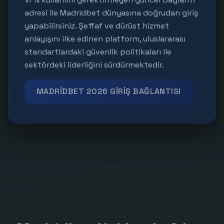
adresi ile Madridbet dünyasına doğrudan giriş
yapabilirsiniz. Şeffaf ve dürüst hizmet
anlayışını ilke edinen platform, uluslararası
standartlardaki güvenlik politikaları ile
sektördeki liderliğini sürdürmektedir.
MADRIDBET 2026 GIRIŞ BAĞLANTISI