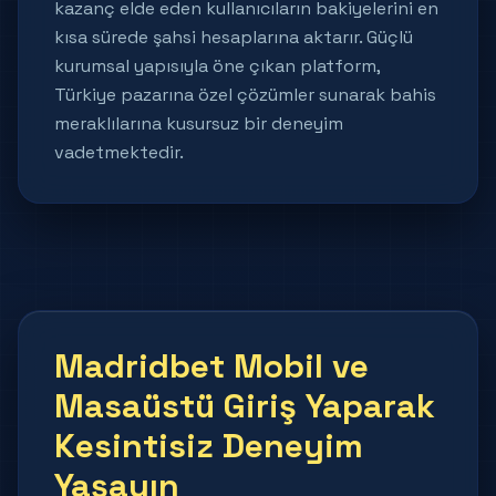
kazanç elde eden kullanıcıların bakiyelerini en
kısa sürede şahsi hesaplarına aktarır. Güçlü
kurumsal yapısıyla öne çıkan platform,
Türkiye pazarına özel çözümler sunarak bahis
meraklılarına kusursuz bir deneyim
vadetmektedir.
Madridbet Mobil ve
Masaüstü Giriş Yaparak
Kesintisiz Deneyim
Yaşayın