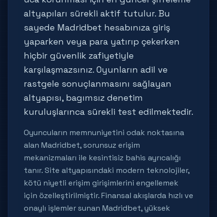
altyapıları sürekli aktif tutulur. Bu
sayede Madridbet hesabınıza giriş
yaparken veya para yatırıp çekerken
hiçbir güvenlik zafiyetiyle
karşılaşmazsınız. Oyunların adil ve
rastgele sonuçlanmasını sağlayan
altyapısı, bagımsız denetim
kuruluşlarınca sürekli test edilmektedir.
Oyuncuların memnuniyetini odak noktasına
alan Madridbet, sorunsuz erişim
mekanizmaları ile kesintisiz bahis ayrıcalığı
tanır. Site altyapısındaki modern teknolojiler,
kötü niyetli erişim girişimlerini engellemek
için özelleştirilmiştir. Finansal akışlarda hızlı ve
onaylı işlemler sunan Madridbet, yüksek