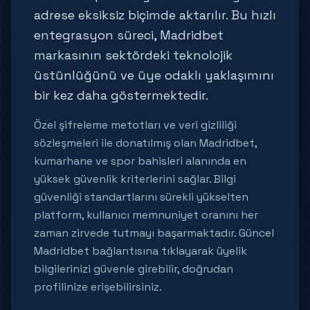
adrese eksiksiz biçimde aktarılır. Bu hızlı
entegrasyon süreci, Madridbet
markasının sektördeki teknolojik
üstünlüğünü ve üye odaklı yaklaşımını
bir kez daha göstermektedir.
Özel şifreleme metotları ve veri gizliliği
sözleşmeleri ile donatılmış olan Madridbet,
kumarhane ve spor bahisleri alanında en
yüksek güvenlik kriterlerini sağlar. Bilgi
güvenliği standartlarını sürekli yükselten
platform, kullanıcı memnuniyet oranını her
zaman zirvede tutmayı başarmaktadır. Güncel
Madridbet bağlantısına tıklayarak üyelik
bilgilerinizi güvenle girebilir, doğrudan
profilinize erişebilirsiniz.