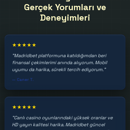
Gerçek Yorumları ve
Deneyimleri
★★★★★
"Madridbet platformuna katıldığımdan beri
finansal çekimlerimi anında alıyorum. Mobil
uyumu da harika, sürekli tercih ediyorum."
— Caner T.
★★★★★
"Canlı casino oyunlarındaki yüksek oranlar ve
HD yayın kalitesi harika. Madridbet güncel