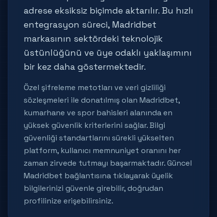
adrese eksiksiz biçimde aktarılır. Bu hızlı
entegrasyon süreci, Madridbet
markasının sektördeki teknolojik
üstünlüğünü ve üye odaklı yaklaşımını
bir kez daha göstermektedir.
Özel şifreleme metotları ve veri gizliliği
sözleşmeleri ile donatılmış olan Madridbet,
kumarhane ve spor bahisleri alanında en
yüksek güvenlik kriterlerini sağlar. Bilgi
güvenliği standartlarını sürekli yükselten
platform, kullanıcı memnuniyet oranını her
zaman zirvede tutmayı başarmaktadır. Güncel
Madridbet bağlantısına tıklayarak üyelik
bilgilerinizi güvenle girebilir, doğrudan
profilinize erişebilirsiniz.