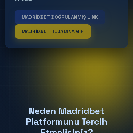
MADRIDBET DOĞRULANMIŞ LINK
MADRIDBET HESABINA GIR
Neden Madridbet
Platformunu Tercih
Etmelisiniz?