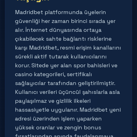
Madridbet platformunda üyelerin
güvenliği her zaman birinci sırada yer
alır. İnternet dünyasında ortaya
çıkabilecek sahte bağlantı risklerine
karşı Madridbet, resmi erişim kanallarını
sürekli aktif tutarak kullanıcılarını
korur. Sitede yer alan spor bahisleri ve
casino kategorileri, sertifikalı
sağlayıcılar tarafından geliştirilmiştir.
Kullanıcı verileri üçüncül şahıslarla asla
paylaşılmaz ve gizlilik ilkeleri
hassasiyetle uygulanır. Madridbet yeni
adresi üzerinden işlem yaparken
yüksek oranlar ve zengin bonus
fırsatlarından anında faydalanmaya