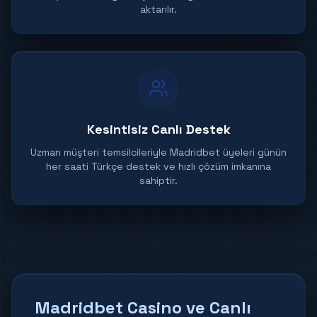
aktarılır.
Kesintisiz Canlı Destek
Uzman müşteri temsilcileriyle Madridbet üyeleri günün
her saati Türkçe destek ve hızlı çözüm imkanına
sahiptir.
Madridbet Casino ve Canlı