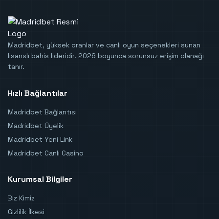
Madridbet, yüksek oranlar ve canlı oyun seçenekleri sunan
lisanslı bahis lideridir. 2026 boyunca sorunsuz erişim olanağı
tanır.
Hızlı Bağlantılar
Madridbet Bağlantısı
Madridbet Üyelik
Madridbet Yeni Link
Madridbet Canlı Casino
Kurumsal Bilgiler
Biz Kimiz
Gizlilik İlkesi