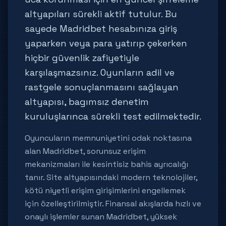
altyapıları sürekli aktif tutulur. Bu
sayede Madridbet hesabınıza giriş
yaparken veya para yatırıp çekerken
hiçbir güvenlik zafiyetiyle
karşılaşmazsınız. Oyunların adil ve
rastgele sonuçlanmasını sağlayan
altyapısı, bagımsız denetim
kuruluşlarınca sürekli test edilmektedir.
Oyuncuların memnuniyetini odak noktasına
alan Madridbet, sorunsuz erişim
mekanizmaları ile kesintisiz bahis ayrıcalığı
tanır. Site altyapısındaki modern teknolojiler,
kötü niyetli erişim girişimlerini engellemek
için özelleştirilmiştir. Finansal akışlarda hızlı ve
onaylı işlemler sunan Madridbet, yüksek