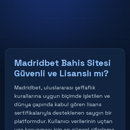
Madridbet Bahis Sitesi
Güvenli ve Lisanslı mı?
Madridbet, uluslararası şeffaflık
kurallarına uygun biçimde işletilen ve
dünya çapında kabul gören lisans
sertifikalarıyla desteklenen saygın bir
platformdur. Kullanıcı verilerinin uçtan
uca korunması için en güncel şifreleme