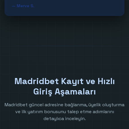
— Merve S.
Madridbet Kayıt ve Hızlı
Giriş Aşamaları
Madridbet güncel adresine bağlanma, üyelik oluşturma
ve ilk yatırım bonusunu talep etme adımlarını
detaylıca inceleyin.