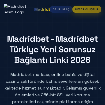
Madridbet
OTURUM AÇ
HESAP OLUŞTUR
Madridbet - Madridbet
Türkiye Yeni Sorunsuz
Bağlantı Linki 2026
Madridbet markası, online bahis ve dijital
casino sektöründe bahis severlere en yüksek
kalitede hizmet sunmaktadır. Gelişmiş güvenlik
önlemleri ve 256-bit SSL veri koruma
protokolleri sayesinde platforma erişim