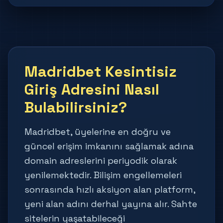
Madridbet Kesintisiz
Giriş Adresini Nasıl
Bulabilirsiniz?
Madridbet, üyelerine en doğru ve
güncel erişim imkanını sağlamak adına
domain adreslerini periyodik olarak
yenilemektedir. Bilişim engellemeleri
sonrasında hızlı aksiyon alan platform,
yeni alan adını derhal yayına alır. Sahte
sitelerin yaşatabileceği