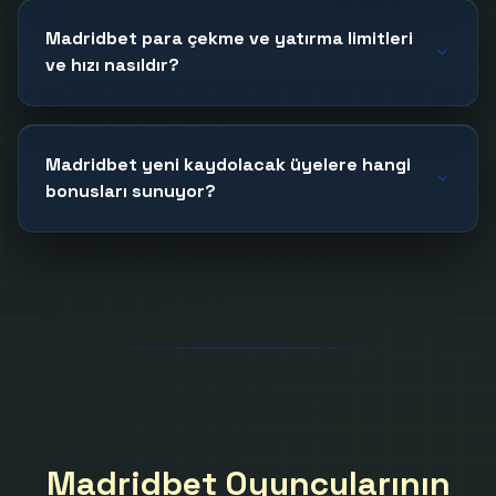
Madridbet para çekme ve yatırma limitleri
ve hızı nasıldır?
Madridbet yeni kaydolacak üyelere hangi
bonusları sunuyor?
Madridbet Oyuncularının