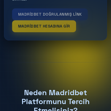
MADRIDBET DOĞRULANMIŞ LINK
MADRIDBET HESABINA GIR
Neden Madridbet
Platformunu Tercih
Etmelisiniz?