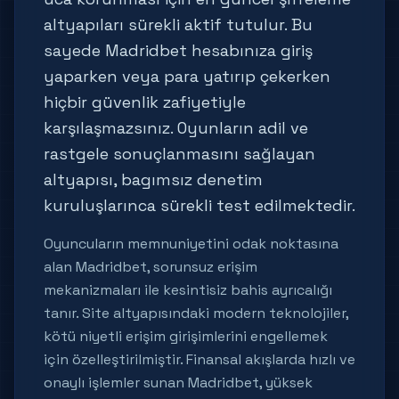
altyapıları sürekli aktif tutulur. Bu
sayede Madridbet hesabınıza giriş
yaparken veya para yatırıp çekerken
hiçbir güvenlik zafiyetiyle
karşılaşmazsınız. Oyunların adil ve
rastgele sonuçlanmasını sağlayan
altyapısı, bagımsız denetim
kuruluşlarınca sürekli test edilmektedir.
Oyuncuların memnuniyetini odak noktasına
alan Madridbet, sorunsuz erişim
mekanizmaları ile kesintisiz bahis ayrıcalığı
tanır. Site altyapısındaki modern teknolojiler,
kötü niyetli erişim girişimlerini engellemek
için özelleştirilmiştir. Finansal akışlarda hızlı ve
onaylı işlemler sunan Madridbet, yüksek