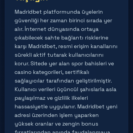
Madridbet platformunda üyelerin
güvenliği her zaman birinci sırada yer
alır. İnternet dünyasında ortaya
çıkabilecek sahte bağlantı risklerine
karşı Madridbet, resmi erişim kanallarını
sürekli aktif tutarak kullanıcılarını
korur. Sitede yer alan spor bahisleri ve
casino kategorileri, sertifikalı
sağlayıcılar tarafından geliştirilmiştir.
Kullanıcı verileri üçüncül şahıslarla asla
paylaşılmaz ve gizlilik ilkeleri
hassasiyetle uygulanır. Madridbet yeni
adresi üzerinden işlem yaparken
yüksek oranlar ve zengin bonus
fırsatlarından anında faydalanmaya