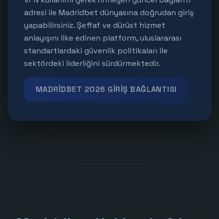
adresi ile Madridbet dünyasına doğrudan giriş
yapabilirsiniz. Şeffaf ve dürüst hizmet
anlayışını ilke edinen platform, uluslararası
standartlardaki güvenlik politikaları ile
sektördeki liderliğini sürdürmektedir.
MADRIDBET 2026 GIRIŞ BAĞLANTISI