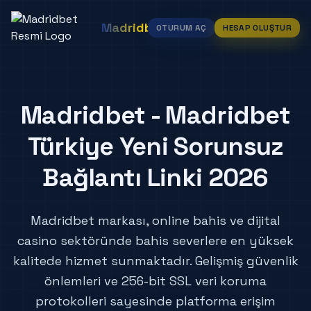
Madridbet
OTURUM AÇ
HESAP OLUŞTUR
Madridbet - Madridbet
Türkiye Yeni Sorunsuz
Bağlantı Linki 2026
Madridbet markası, online bahis ve dijital
casino sektöründe bahis severlere en yüksek
kalitede hizmet sunmaktadır. Gelişmiş güvenlik
önlemleri ve 256-bit SSL veri koruma
protokolleri sayesinde platforma erişim