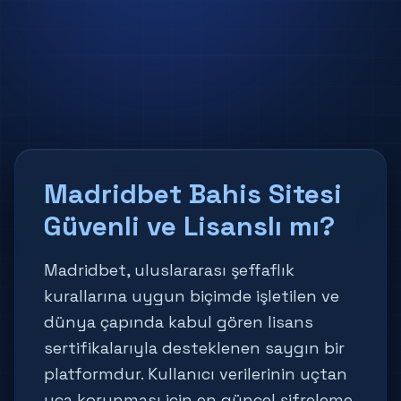
Madridbet Bahis Sitesi
Güvenli ve Lisanslı mı?
Madridbet, uluslararası şeffaflık
kurallarına uygun biçimde işletilen ve
dünya çapında kabul gören lisans
sertifikalarıyla desteklenen saygın bir
platformdur. Kullanıcı verilerinin uçtan
uca korunması için en güncel şifreleme