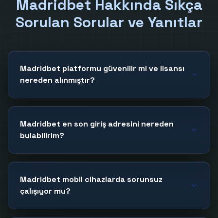
Madridbet Hakkında Sıkça
Sorulan Sorular ve Yanıtlar
Madridbet platformu güvenilir mi ve lisansı
nereden alınmıştır?
Madridbet en son giriş adresini nereden
bulabilirim?
Madridbet mobil cihazlarda sorunsuz
çalışıyor mu?