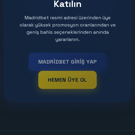
Katılın
Madridbet resmi adresi üzerinden üye
olarak yüksek promosyon oranlarından ve
geniş bahis seçeneklerinden anında
yararlanın.
MADRIDBET GIRIŞ YAP
HEMEN ÜYE OL