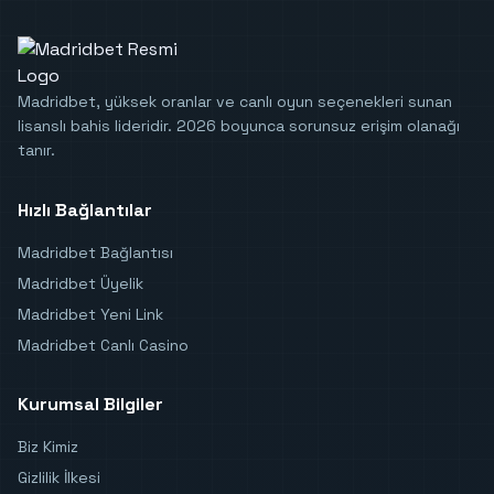
Madridbet, yüksek oranlar ve canlı oyun seçenekleri sunan
lisanslı bahis lideridir. 2026 boyunca sorunsuz erişim olanağı
tanır.
Hızlı Bağlantılar
Madridbet Bağlantısı
Madridbet Üyelik
Madridbet Yeni Link
Madridbet Canlı Casino
Kurumsal Bilgiler
Biz Kimiz
Gizlilik İlkesi