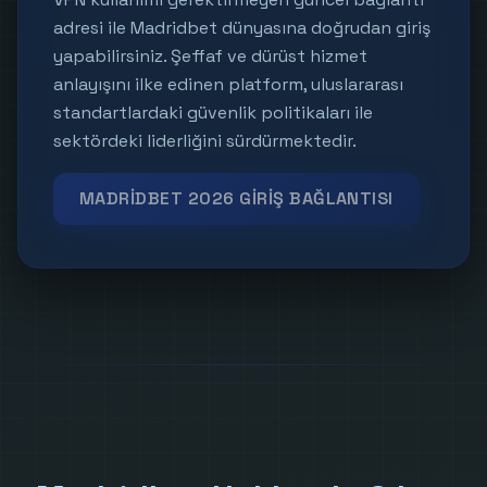
adresi ile Madridbet dünyasına doğrudan giriş
yapabilirsiniz. Şeffaf ve dürüst hizmet
anlayışını ilke edinen platform, uluslararası
standartlardaki güvenlik politikaları ile
sektördeki liderliğini sürdürmektedir.
MADRIDBET 2026 GIRIŞ BAĞLANTISI