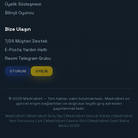
Üyelik Sözleşmesi
Bilinçli Oyuncu
Bize Ulaşın
7/24 Müşteri Destek
E-Posta Yardım Hattı
Resmi Telegram Grubu
OTURUM
ÜYELIK
© 2026 Madridbet — Tüm hakları saklı tutulmaktadır. Madridbet en
güncel erişim bağlantıları ve doğruluk teyitli giriş adresleri
yayınlanmaktadır.
Madridbet | Madridbet Giriş Yap | Madridbet Güncel Adres | Madridbet
Yeni Sorunsuz Link | Madridbet Casino Slot | Madridbet Canlı Bahis
Mobil 2026