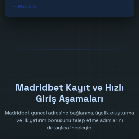
— Merve S.
Madridbet Kayıt ve Hızlı
Giriş Aşamaları
Madridbet güncel adresine bağlanma, üyelik oluşturma
ve ilk yatırım bonusunu talep etme adımlarını
detaylıca inceleyin.