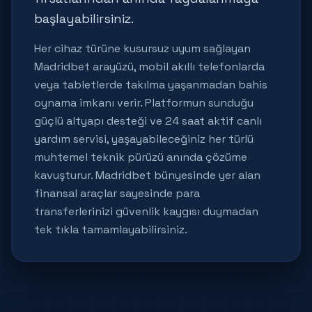
başlayabilirsiniz.
Her cihaz türüne kusursuz uyum sağlayan
Madridbet arayüzü, mobil akıllı telefonlarda
veya tabletlerde takılma yaşanmadan bahis
oynama imkanı verir. Platformun sunduğu
güçlü altyapı desteği ve 24 saat aktif canlı
yardım servisi, yaşayabileceğiniz her türlü
muhtemel teknik pürüzü anında çözüme
kavuşturur. Madridbet bünyesinde yer alan
finansal araçlar sayesinde para
transferlerinizi güvenlik kaygısı duymadan
tek tıkla tamamlayabilirsiniz.