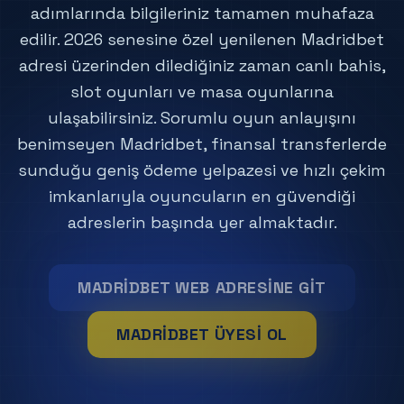
adımlarında bilgileriniz tamamen muhafaza
edilir. 2026 senesine özel yenilenen Madridbet
adresi üzerinden dilediğiniz zaman canlı bahis,
slot oyunları ve masa oyunlarına
ulaşabilirsiniz. Sorumlu oyun anlayışını
benimseyen Madridbet, finansal transferlerde
sunduğu geniş ödeme yelpazesi ve hızlı çekim
imkanlarıyla oyuncuların en güvendiği
adreslerin başında yer almaktadır.
MADRIDBET WEB ADRESINE GIT
MADRIDBET ÜYESI OL