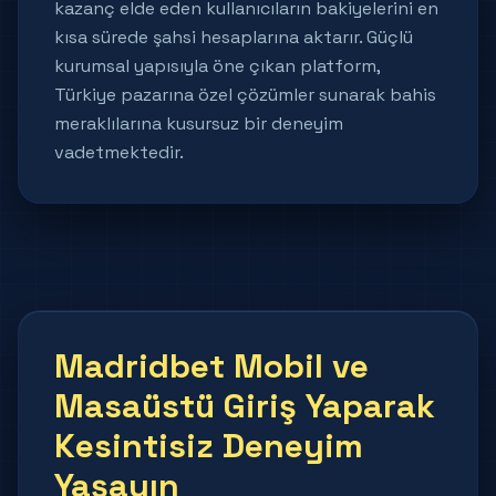
kazanç elde eden kullanıcıların bakiyelerini en
kısa sürede şahsi hesaplarına aktarır. Güçlü
kurumsal yapısıyla öne çıkan platform,
Türkiye pazarına özel çözümler sunarak bahis
meraklılarına kusursuz bir deneyim
vadetmektedir.
Madridbet Mobil ve
Masaüstü Giriş Yaparak
Kesintisiz Deneyim
Yaşayın