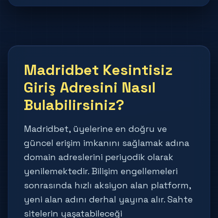
Madridbet Kesintisiz
Giriş Adresini Nasıl
Bulabilirsiniz?
Madridbet, üyelerine en doğru ve
güncel erişim imkanını sağlamak adına
domain adreslerini periyodik olarak
yenilemektedir. Bilişim engellemeleri
sonrasında hızlı aksiyon alan platform,
yeni alan adını derhal yayına alır. Sahte
sitelerin yaşatabileceği