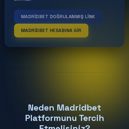
MADRIDBET DOĞRULANMIŞ LINK
MADRIDBET HESABINA GIR
Neden Madridbet
Platformunu Tercih
Etmelisiniz?