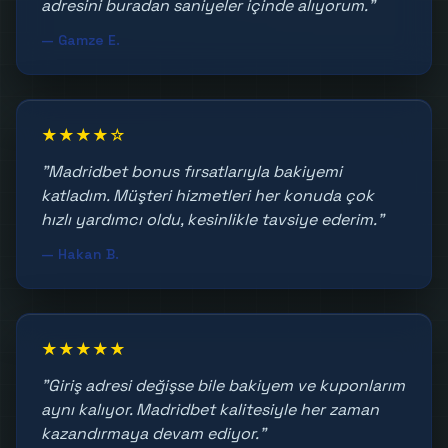
adresini buradan saniyeler içinde alıyorum."
— Gamze E.
★★★★☆
"Madridbet bonus fırsatlarıyla bakiyemi
katladım. Müşteri hizmetleri her konuda çok
hızlı yardımcı oldu, kesinlikle tavsiye ederim."
— Hakan B.
★★★★★
"Giriş adresi değişse bile bakiyem ve kuponlarım
aynı kalıyor. Madridbet kalitesiyle her zaman
kazandırmaya devam ediyor."