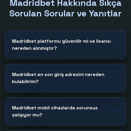
Madridbet Hakkında Sıkça
Sorulan Sorular ve Yanıtlar
Madridbet platformu güvenilir mi ve lisansı
nereden alınmıştır?
Madridbet en son giriş adresini nereden
bulabilirim?
Madridbet mobil cihazlarda sorunsuz
çalışıyor mu?