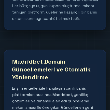
Her bütçeye uygun kupon oluşturma imkanı
tanıyan platform, üyelerine kazançlı bir bahis
ortamı sunmayı taahhüt etmektedir.
Madridbet Domain
Güncellemeleri ve Otomatik
Yönlendirme
Erişim engelleriyle karşılaşan canlı bahis
platformları arasında Madridbet, yenilikçi
çözümleri ve dinamik alan adı güncelleme
mekanizması ile öne çıkar. Güncellenen yeni