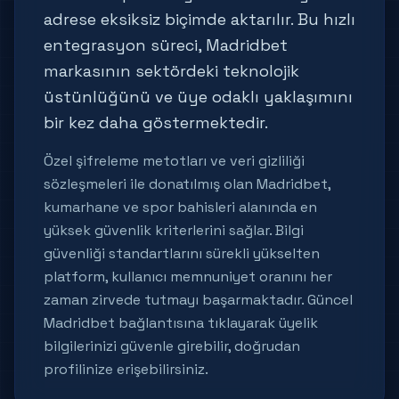
adrese eksiksiz biçimde aktarılır. Bu hızlı
entegrasyon süreci, Madridbet
markasının sektördeki teknolojik
üstünlüğünü ve üye odaklı yaklaşımını
bir kez daha göstermektedir.
Özel şifreleme metotları ve veri gizliliği
sözleşmeleri ile donatılmış olan Madridbet,
kumarhane ve spor bahisleri alanında en
yüksek güvenlik kriterlerini sağlar. Bilgi
güvenliği standartlarını sürekli yükselten
platform, kullanıcı memnuniyet oranını her
zaman zirvede tutmayı başarmaktadır. Güncel
Madridbet bağlantısına tıklayarak üyelik
bilgilerinizi güvenle girebilir, doğrudan
profilinize erişebilirsiniz.