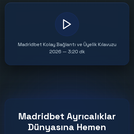
Madridbet Kolay Bağlantı ve Üyelik Kılavuzu
2026 — 3:20 dk
Madridbet Ayrıcalıklar
Dünyasına Hemen