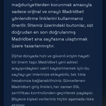
mağduriyetlerden korunmak amacıyla
sadece orijinal ve onaylı Madridbet
yönlendirme linklerini kullanmanız
önerilir. Sitemiz üzerindeki butonlar, sizi
doğrudan en son doğrulanmış
Madridbet ana sayfasına ulaştırmak
üzere tasarlanmıştır.
Dijital dünyada hızlı ve güvenli erişim hayati
bir önem taşır. Madridbet yeni adresi
arayışındayken vakit kaybetmemek için bu
sayfayı yer imlerinize ekleyebilir, tek tıkla
hesabınıza bağlanabilirsiniz. Güncellenen
Madridbet giriş linkleri, her zaman SSL
sertifikası kontrolünden geçirilerek paylaşılır.
Böylece kişisel verileriniz hiçbir aşamada riske
atılmaz.