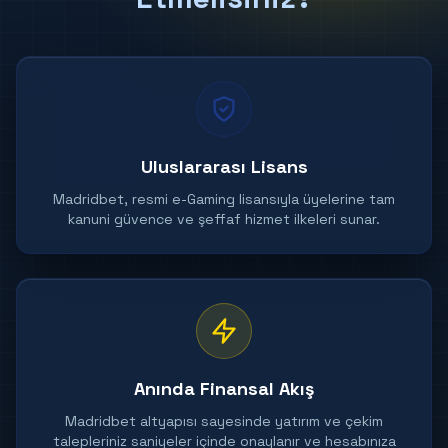
Uluslararası Lisans
Madridbet, resmi e-Gaming lisansıyla üyelerine tam
kanuni güvence ve şeffaf hizmet ilkeleri sunar.
Anında Finansal Akış
Madridbet altyapısı sayesinde yatırım ve çekim
talepleriniz saniyeler içinde onaylanır ve hesabınıza