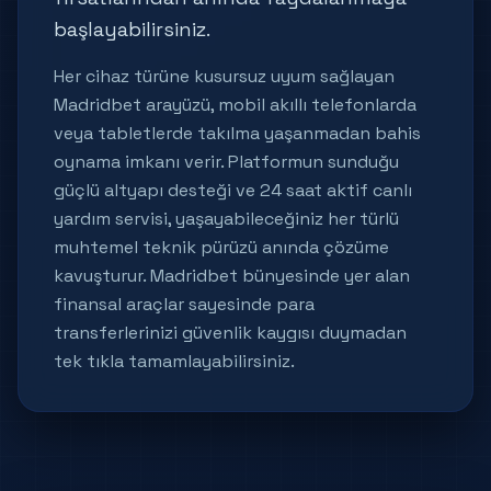
başlayabilirsiniz.
Her cihaz türüne kusursuz uyum sağlayan
Madridbet arayüzü, mobil akıllı telefonlarda
veya tabletlerde takılma yaşanmadan bahis
oynama imkanı verir. Platformun sunduğu
güçlü altyapı desteği ve 24 saat aktif canlı
yardım servisi, yaşayabileceğiniz her türlü
muhtemel teknik pürüzü anında çözüme
kavuşturur. Madridbet bünyesinde yer alan
finansal araçlar sayesinde para
transferlerinizi güvenlik kaygısı duymadan
tek tıkla tamamlayabilirsiniz.