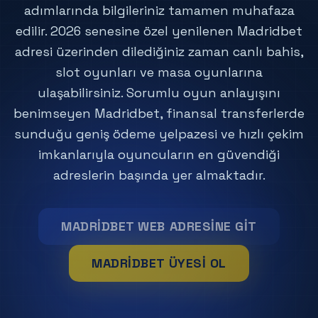
adımlarında bilgileriniz tamamen muhafaza
edilir. 2026 senesine özel yenilenen Madridbet
adresi üzerinden dilediğiniz zaman canlı bahis,
slot oyunları ve masa oyunlarına
ulaşabilirsiniz. Sorumlu oyun anlayışını
benimseyen Madridbet, finansal transferlerde
sunduğu geniş ödeme yelpazesi ve hızlı çekim
imkanlarıyla oyuncuların en güvendiği
adreslerin başında yer almaktadır.
MADRIDBET WEB ADRESINE GIT
MADRIDBET ÜYESI OL