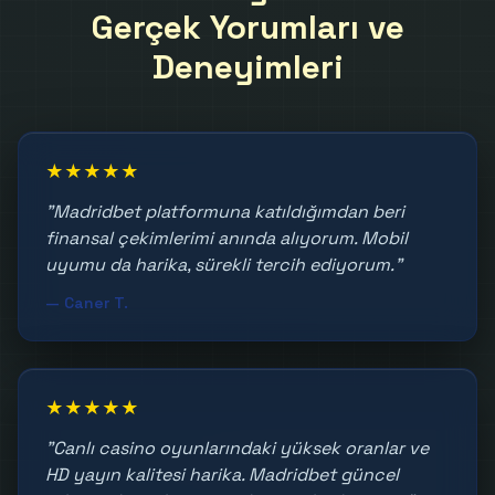
Gerçek Yorumları ve
Deneyimleri
★★★★★
"Madridbet platformuna katıldığımdan beri
finansal çekimlerimi anında alıyorum. Mobil
uyumu da harika, sürekli tercih ediyorum."
— Caner T.
★★★★★
"Canlı casino oyunlarındaki yüksek oranlar ve
HD yayın kalitesi harika. Madridbet güncel