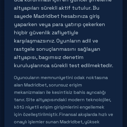
altyapıları sürekli aktif tutulur. Bu
sayede Madridbet hesabınıza giriş
yaparken veya para yatırıp çekerken
hiçbir güvenlik zafiyetiyle
karşılaşmazsınız. Oyunların adil ve
rastgele sonuçlanmasını sağlayan
altyapısı, bagımsız denetim
kuruluşlarınca sürekli test edilmektedir.
Oyuncuların memnuniyetini odak noktasına
alan Madridbet, sorunsuz erişim
mekanizmaları ile kesintisiz bahis ayrıcalığı
tanır. Site altyapısındaki modern teknolojiler,
kötü niyetli erişim girişimlerini engellemek
için özelleştirilmiştir. Finansal akışlarda hızlı ve
onaylı işlemler sunan Madridbet, yüksek