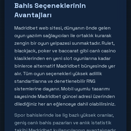
Bahis Seçeneklerinin
Avantajları
Madridbet web sitesi, dünyanın önde gelen
oyun yazılım sağlayıcıları ile ortaklık kurarak
zengin bir oyun yelpazesi sunmaktadır. Rulet,
blackjack, poker ve baccarat gibi canlı casino
klasiklerinden en yeni slot oyunlarına kadar
binlerce alternatif Madridbet bünyesinde yer
alır. Tüm oyun seçenekleri yüksek adillik
standartlarına ve denetlenebilir RNG
sistemlerine dayanır. Mobil uyumlu tasarımı
sayesinde Madridbet güncel adresi üzerinden
dilediğiniz her an eğlenceye dahil olabilirsiniz.
Spor bahislerinde ise lig bazlı yüksek oranlar,
geniş canlı bahis pazarları ve anlık istatistik
takibi Madridbet kullanıcılarının avantajınadır.