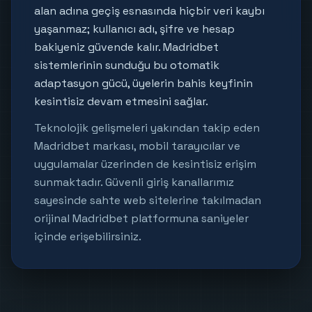
alan adına geçiş esnasında hiçbir veri kaybı
yaşanmaz; kullanıcı adı, şifre ve hesap
bakiyeniz güvende kalır. Madridbet
sistemlerinin sunduğu bu otomatik
adaptasyon gücü, üyelerin bahis keyfinin
kesintisiz devam etmesini sağlar.
Teknolojik gelişmeleri yakından takip eden
Madridbet markası, mobil tarayıcılar ve
uygulamalar üzerinden de kesintisiz erişim
sunmaktadır. Güvenli giriş kanallarımız
sayesinde sahte web sitelerine takılmadan
orijinal Madridbet platformuna saniyeler
içinde erişebilirsiniz.