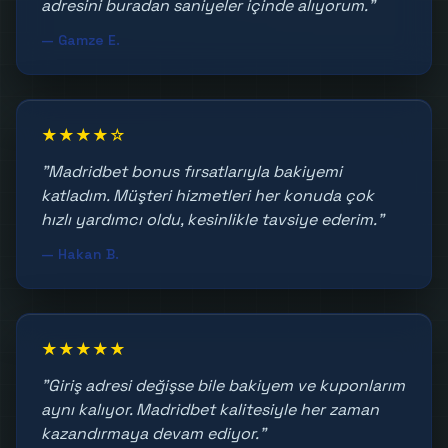
adresini buradan saniyeler içinde alıyorum."
— Gamze E.
★★★★☆
"Madridbet bonus fırsatlarıyla bakiyemi
katladım. Müşteri hizmetleri her konuda çok
hızlı yardımcı oldu, kesinlikle tavsiye ederim."
— Hakan B.
★★★★★
"Giriş adresi değişse bile bakiyem ve kuponlarım
aynı kalıyor. Madridbet kalitesiyle her zaman
kazandırmaya devam ediyor."