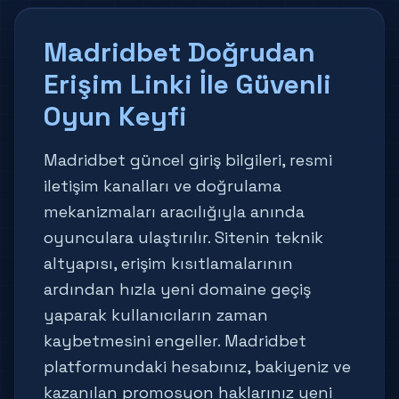
Madridbet Doğrudan
Erişim Linki İle Güvenli
Oyun Keyfi
Madridbet güncel giriş bilgileri, resmi
iletişim kanalları ve doğrulama
mekanizmaları aracılığıyla anında
oyunculara ulaştırılır. Sitenin teknik
altyapısı, erişim kısıtlamalarının
ardından hızla yeni domaine geçiş
yaparak kullanıcıların zaman
kaybetmesini engeller. Madridbet
platformundaki hesabınız, bakiyeniz ve
kazanılan promosyon haklarınız yeni