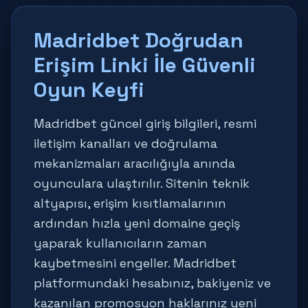
Madridbet Doğrudan
Erişim Linki İle Güvenli
Oyun Keyfi
Madridbet güncel giriş bilgileri, resmi
iletişim kanalları ve doğrulama
mekanizmaları aracılığıyla anında
oyunculara ulaştırılır. Sitenin teknik
altyapısı, erişim kısıtlamalarının
ardından hızla yeni domaine geçiş
yaparak kullanıcıların zaman
kaybetmesini engeller. Madridbet
platformundaki hesabınız, bakiyeniz ve
kazanılan promosyon haklarınız yeni