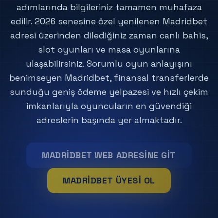
adımlarında bilgileriniz tamamen muhafaza
edilir. 2026 senesine özel yenilenen Madridbet
adresi üzerinden dilediğiniz zaman canlı bahis,
slot oyunları ve masa oyunlarına
ulaşabilirsiniz. Sorumlu oyun anlayışını
benimseyen Madridbet, finansal transferlerde
sunduğu geniş ödeme yelpazesi ve hızlı çekim
imkanlarıyla oyuncuların en güvendiği
adreslerin başında yer almaktadır.
MADRIDBET WEB ADRESINE GIT
MADRIDBET ÜYESI OL