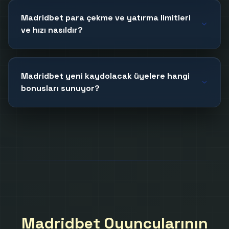
Madridbet para çekme ve yatırma limitleri
ve hızı nasıldır?
Madridbet yeni kaydolacak üyelere hangi
bonusları sunuyor?
Madridbet Oyuncularının