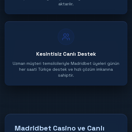
aktarılır.
Kesintisiz Canlı Destek
Uzman müşteri temsilcileriyle Madridbet üyeleri günün
her saati Türkçe destek ve hızlı çözüm imkanına
sahiptir.
Madridbet Casino ve Canlı