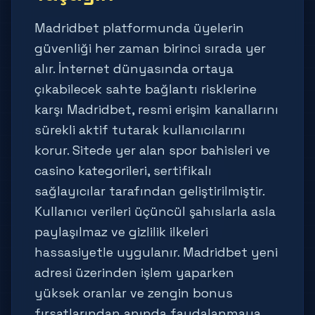
Madridbet platformunda üyelerin
güvenliği her zaman birinci sırada yer
alır. İnternet dünyasında ortaya
çıkabilecek sahte bağlantı risklerine
karşı Madridbet, resmi erişim kanallarını
sürekli aktif tutarak kullanıcılarını
korur. Sitede yer alan spor bahisleri ve
casino kategorileri, sertifikalı
sağlayıcılar tarafından geliştirilmiştir.
Kullanıcı verileri üçüncül şahıslarla asla
paylaşılmaz ve gizlilik ilkeleri
hassasiyetle uygulanır. Madridbet yeni
adresi üzerinden işlem yaparken
yüksek oranlar ve zengin bonus
fırsatlarından anında faydalanmaya