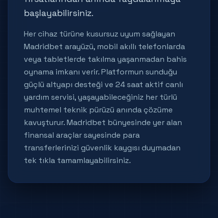
başlayabilirsiniz.
Her cihaz türüne kusursuz uyum sağlayan
Madridbet arayüzü, mobil akıllı telefonlarda
veya tabletlerde takılma yaşanmadan bahis
oynama imkanı verir. Platformun sunduğu
güçlü altyapı desteği ve 24 saat aktif canlı
yardım servisi, yaşayabileceğiniz her türlü
muhtemel teknik pürüzü anında çözüme
kavuşturur. Madridbet bünyesinde yer alan
finansal araçlar sayesinde para
transferlerinizi güvenlik kaygısı duymadan
tek tıkla tamamlayabilirsiniz.