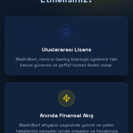
Uluslararası Lisans
Madridbet, resmi e-Gaming lisansıyla üyelerine tam
kanuni güvence ve şeffaf hizmet ilkeleri sunar.
Anında Finansal Akış
Madridbet altyapısı sayesinde yatırım ve çekim
talepleriniz saniyeler içinde onaylanır ve hesabınıza