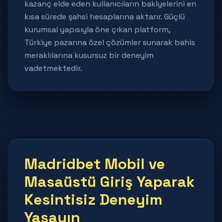
kazanç elde eden kullanıcıların bakiyelerini en
kısa sürede şahsi hesaplarına aktarır. Güçlü
kurumsal yapısıyla öne çıkan platform,
Türkiye pazarına özel çözümler sunarak bahis
meraklılarına kusursuz bir deneyim
vadetmektedir.
Madridbet Mobil ve
Masaüstü Giriş Yaparak
Kesintisiz Deneyim
Yaşayın