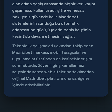
alan adına geçiş esnasında hiçbir veri kaybı
yaşanmaz; kullanıcı adı, şifre ve hesap
bakiyeniz güvende kalır. Madridbet
sistemlerinin sunduğu bu otomatik
adaptasyon gücü, üyelerin bahis keyfinin
kesintisiz devam etmesini sağlar.
Teknolojik gelişmeleri yakından takip eden
Madridbet markası, mobil tarayıcılar ve
uygulamalar üzerinden de kesintisiz erişim
sunmaktadır. Güvenli giriş kanallarımız
sayesinde sahte web sitelerine takılmadan
orijinal Madridbet platformuna saniyeler
içinde erişebilirsiniz.