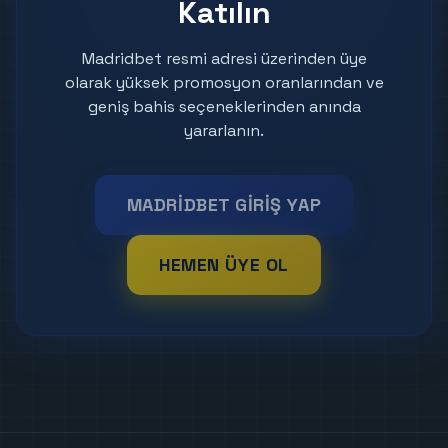
Katılın
Madridbet resmi adresi üzerinden üye
olarak yüksek promosyon oranlarından ve
geniş bahis seçeneklerinden anında
yararlanın.
MADRIDBET GIRIŞ YAP
HEMEN ÜYE OL