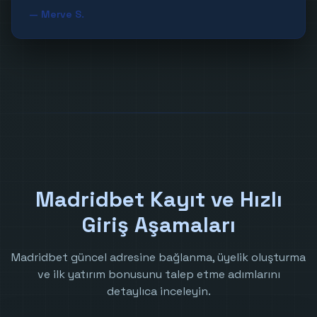
— Merve S.
Madridbet Kayıt ve Hızlı
Giriş Aşamaları
Madridbet güncel adresine bağlanma, üyelik oluşturma
ve ilk yatırım bonusunu talep etme adımlarını
detaylıca inceleyin.