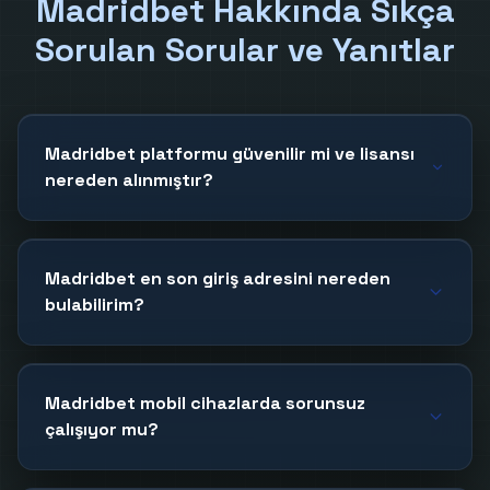
Madridbet Hakkında Sıkça
Sorulan Sorular ve Yanıtlar
Madridbet platformu güvenilir mi ve lisansı
nereden alınmıştır?
Madridbet en son giriş adresini nereden
bulabilirim?
Madridbet mobil cihazlarda sorunsuz
çalışıyor mu?