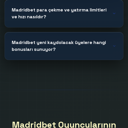
Madridbet para çekme ve yatırma limitleri
ve hızı nasıldır?
Madridbet yeni kaydolacak üyelere hangi
bonusları sunuyor?
Madridbet Oyuncularının