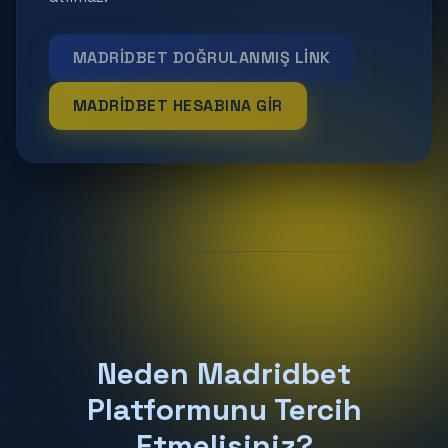
MADRIDBET DOĞRULANMIŞ LINK
MADRIDBET HESABINA GIR
Neden Madridbet
Platformunu Tercih
Etmelisiniz?