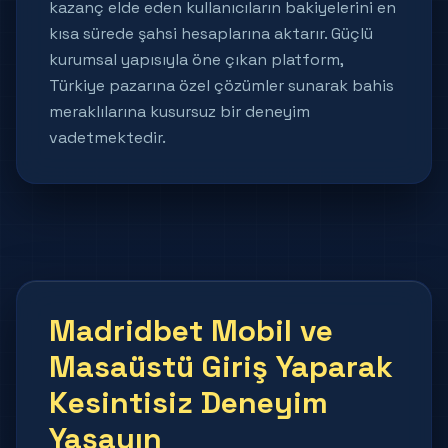
kazanç elde eden kullanıcıların bakiyelerini en
kısa sürede şahsi hesaplarına aktarır. Güçlü
kurumsal yapısıyla öne çıkan platform,
Türkiye pazarına özel çözümler sunarak bahis
meraklılarına kusursuz bir deneyim
vadetmektedir.
Madridbet Mobil ve
Masaüstü Giriş Yaparak
Kesintisiz Deneyim
Yaşayın