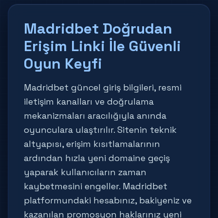
Madridbet Doğrudan
Erişim Linki İle Güvenli
Oyun Keyfi
Madridbet güncel giriş bilgileri, resmi
iletişim kanalları ve doğrulama
mekanizmaları aracılığıyla anında
oyunculara ulaştırılır. Sitenin teknik
altyapısı, erişim kısıtlamalarının
ardından hızla yeni domaine geçiş
yaparak kullanıcıların zaman
kaybetmesini engeller. Madridbet
platformundaki hesabınız, bakiyeniz ve
kazanılan promosyon haklarınız yeni