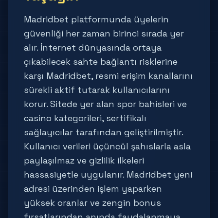
Madridbet platformunda üyelerin
güvenliği her zaman birinci sırada yer
alır. İnternet dünyasında ortaya
çıkabilecek sahte bağlantı risklerine
karşı Madridbet, resmi erişim kanallarını
sürekli aktif tutarak kullanıcılarını
korur. Sitede yer alan spor bahisleri ve
casino kategorileri, sertifikalı
sağlayıcılar tarafından geliştirilmiştir.
Kullanıcı verileri üçüncül şahıslarla asla
paylaşılmaz ve gizlilik ilkeleri
hassasiyetle uygulanır. Madridbet yeni
adresi üzerinden işlem yaparken
yüksek oranlar ve zengin bonus
fırsatlarından anında faydalanmaya