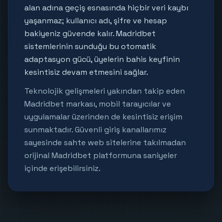
alan adına geçiş esnasında hiçbir veri kaybı
yaşanmaz; kullanıcı adı, şifre ve hesap
bakiyeniz güvende kalır. Madridbet
sistemlerinin sunduğu bu otomatik
adaptasyon gücü, üyelerin bahis keyfinin
kesintisiz devam etmesini sağlar.
Teknolojik gelişmeleri yakından takip eden
Madridbet markası, mobil tarayıcılar ve
uygulamalar üzerinden de kesintisiz erişim
sunmaktadır. Güvenli giriş kanallarımız
sayesinde sahte web sitelerine takılmadan
orijinal Madridbet platformuna saniyeler
içinde erişebilirsiniz.