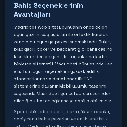
Bahis Seçeneklerinin
Avantajları
Madridbet web sitesi, dünyanın önde gelen
oyun yazılım sağlayıcıları ile ortaklık kurarak
zengin bir oyun yelpazesi sunmaktadır. Rulet,
blackjack, poker ve baccarat gibi canlı casino
klasiklerinden en yeni slot oyunlarına kadar
binlerce alternatif Madridbet bünyesinde yer
alır. Tüm oyun seçenekleri yüksek adillik
standartlarına ve denetlenebilir RNG
sistemlerine dayanır. Mobil uyumlu tasarımı
sayesinde Madridbet güncel adresi üzerinden
dilediğiniz her an eğlenceye dahil olabilirsiniz.
Spor bahislerinde ise lig bazlı yüksek oranlar,
geniş canlı bahis pazarları ve anlık istatistik
takibi Madridbet kullanıcılarının avantajınadır.