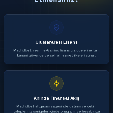
Uluslararası Lisans
Madridbet, resmi e-Gaming lisansıyla üyelerine tam
kanuni güvence ve şeffaf hizmet ilkeleri sunar.
Anında Finansal Akış
Madridbet altyapısı sayesinde yatırım ve çekim
talepleriniz saniyeler içinde onaylanır ve hesabınıza