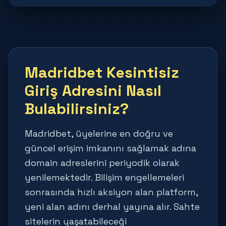
Madridbet Kesintisiz
Giriş Adresini Nasıl
Bulabilirsiniz?
Madridbet, üyelerine en doğru ve
güncel erişim imkanını sağlamak adına
domain adreslerini periyodik olarak
yenilemektedir. Bilişim engellemeleri
sonrasında hızlı aksiyon alan platform,
yeni alan adını derhal yayına alır. Sahte
sitelerin yaşatabileceği