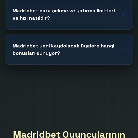
Madridbet para çekme ve yatırma limitleri
ve hızı nasıldır?
Madridbet yeni kaydolacak üyelere hangi
bonusları sunuyor?
Madridbet Oyuncularının