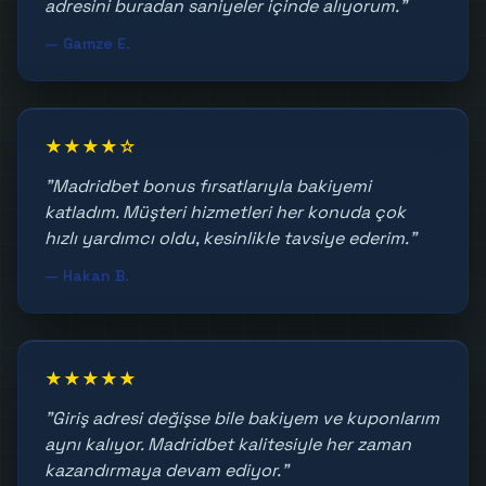
adresini buradan saniyeler içinde alıyorum."
— Gamze E.
★★★★☆
"Madridbet bonus fırsatlarıyla bakiyemi
katladım. Müşteri hizmetleri her konuda çok
hızlı yardımcı oldu, kesinlikle tavsiye ederim."
— Hakan B.
★★★★★
"Giriş adresi değişse bile bakiyem ve kuponlarım
aynı kalıyor. Madridbet kalitesiyle her zaman
kazandırmaya devam ediyor."