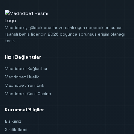
Madridbet, yüksek oranlar ve canlı oyun seçenekleri sunan
lisanslı bahis lideridir. 2026 boyunca sorunsuz erişim olanağı
tanır.
Hızlı Bağlantılar
Madridbet Bağlantısı
Madridbet Üyelik
Madridbet Yeni Link
Madridbet Canlı Casino
Kurumsal Bilgiler
Biz Kimiz
Gizlilik İlkesi