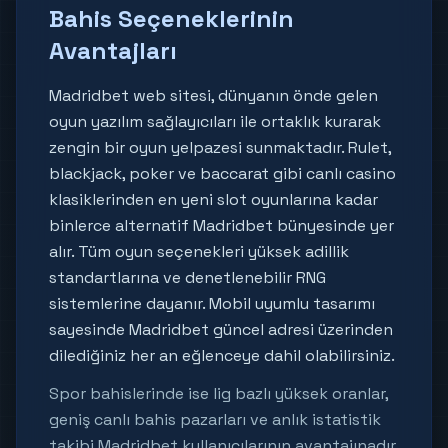
Bahis Seçeneklerinin
Avantajları
Madridbet web sitesi, dünyanın önde gelen
oyun yazılım sağlayıcıları ile ortaklık kurarak
zengin bir oyun yelpazesi sunmaktadır. Rulet,
blackjack, poker ve baccarat gibi canlı casino
klasiklerinden en yeni slot oyunlarına kadar
binlerce alternatif Madridbet bünyesinde yer
alır. Tüm oyun seçenekleri yüksek adillik
standartlarına ve denetlenebilir RNG
sistemlerine dayanır. Mobil uyumlu tasarımı
sayesinde Madridbet güncel adresi üzerinden
dilediğiniz her an eğlenceye dahil olabilirsiniz.
Spor bahislerinde ise lig bazlı yüksek oranlar,
geniş canlı bahis pazarları ve anlık istatistik
takibi Madridbet kullanıcılarının avantajınadır.