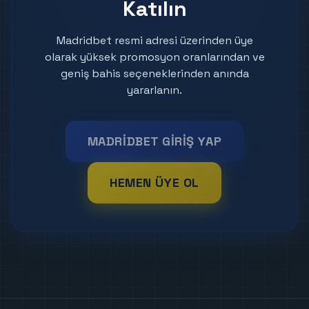
Katılın
Madridbet resmi adresi üzerinden üye
olarak yüksek promosyon oranlarından ve
geniş bahis seçeneklerinden anında
yararlanın.
MADRIDBET GIRIŞ YAP
HEMEN ÜYE OL