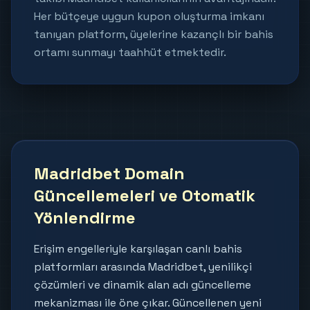
Her bütçeye uygun kupon oluşturma imkanı
tanıyan platform, üyelerine kazançlı bir bahis
ortamı sunmayı taahhüt etmektedir.
Madridbet Domain
Güncellemeleri ve Otomatik
Yönlendirme
Erişim engelleriyle karşılaşan canlı bahis
platformları arasında Madridbet, yenilikçi
çözümleri ve dinamik alan adı güncelleme
mekanizması ile öne çıkar. Güncellenen yeni