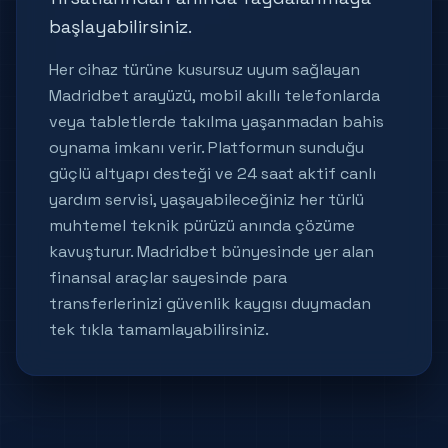
başlayabilirsiniz.
Her cihaz türüne kusursuz uyum sağlayan
Madridbet arayüzü, mobil akıllı telefonlarda
veya tabletlerde takılma yaşanmadan bahis
oynama imkanı verir. Platformun sunduğu
güçlü altyapı desteği ve 24 saat aktif canlı
yardım servisi, yaşayabileceğiniz her türlü
muhtemel teknik pürüzü anında çözüme
kavuşturur. Madridbet bünyesinde yer alan
finansal araçlar sayesinde para
transferlerinizi güvenlik kaygısı duymadan
tek tıkla tamamlayabilirsiniz.