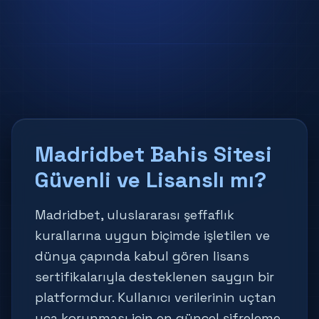
Madridbet Bahis Sitesi
Güvenli ve Lisanslı mı?
Madridbet, uluslararası şeffaflık
kurallarına uygun biçimde işletilen ve
dünya çapında kabul gören lisans
sertifikalarıyla desteklenen saygın bir
platformdur. Kullanıcı verilerinin uçtan
uca korunması için en güncel şifreleme