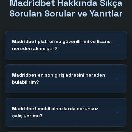
Madridbet Hakkında Sıkça
Sorulan Sorular ve Yanıtlar
Madridbet platformu güvenilir mi ve lisansı
nereden alınmıştır?
Madridbet en son giriş adresini nereden
bulabilirim?
Madridbet mobil cihazlarda sorunsuz
çalışıyor mu?