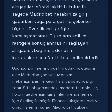
altyapıları sürekli aktif tutulur. Bu
sayede Madridbet hesabınıza giriş
yaparken veya para yatırıp çekerken
hiçbir güvenlik zafiyetiyle
karşılaşmazsınız. Oyunların adil ve
rastgele sonuçlanmasını sağlayan
altyapısı, bagımsız denetim
kuruluşlarınca sürekli test edilmektedir.
Oyuncuların memnuniyetini odak noktasına
alan Madridbet, sorunsuz erişim
mekanizmaları ile kesintisiz bahis ayrıcalığı
tanır. Site altyapısındaki modern teknolojiler,
kötü niyetli erişim girişimlerini engellemek
için özelleştirilmiştir. Finansal akışlarda hızlı ve
onaylı işlemler sunan Madridbet, yüksek