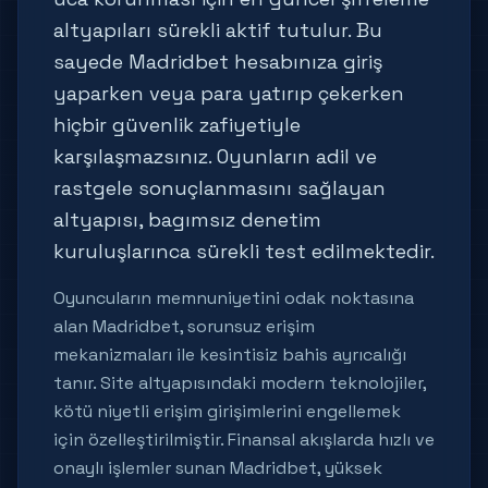
altyapıları sürekli aktif tutulur. Bu
sayede Madridbet hesabınıza giriş
yaparken veya para yatırıp çekerken
hiçbir güvenlik zafiyetiyle
karşılaşmazsınız. Oyunların adil ve
rastgele sonuçlanmasını sağlayan
altyapısı, bagımsız denetim
kuruluşlarınca sürekli test edilmektedir.
Oyuncuların memnuniyetini odak noktasına
alan Madridbet, sorunsuz erişim
mekanizmaları ile kesintisiz bahis ayrıcalığı
tanır. Site altyapısındaki modern teknolojiler,
kötü niyetli erişim girişimlerini engellemek
için özelleştirilmiştir. Finansal akışlarda hızlı ve
onaylı işlemler sunan Madridbet, yüksek