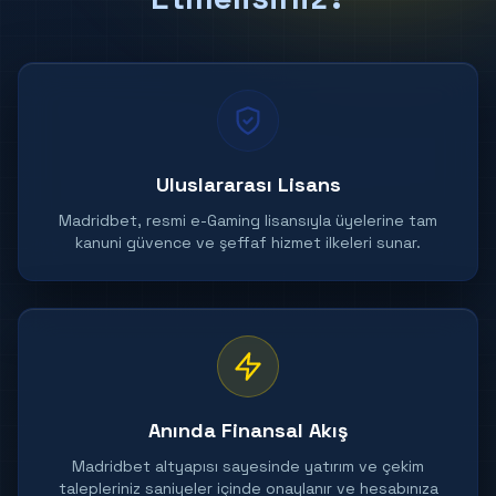
Uluslararası Lisans
Madridbet, resmi e-Gaming lisansıyla üyelerine tam
kanuni güvence ve şeffaf hizmet ilkeleri sunar.
Anında Finansal Akış
Madridbet altyapısı sayesinde yatırım ve çekim
talepleriniz saniyeler içinde onaylanır ve hesabınıza