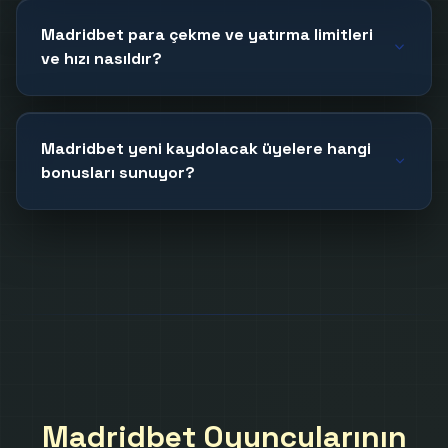
Madridbet para çekme ve yatırma limitleri
ve hızı nasıldır?
Madridbet yeni kaydolacak üyelere hangi
bonusları sunuyor?
Madridbet Oyuncularının