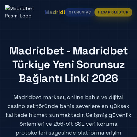
Madridbet
OTURUM AÇ
HESAP OLUŞTUR
Madridbet - Madridbet
Türkiye Yeni Sorunsuz
Bağlantı Linki 2026
Madridbet markası, online bahis ve dijital
casino sektöründe bahis severlere en yüksek
kalitede hizmet sunmaktadır. Gelişmiş güvenlik
önlemleri ve 256-bit SSL veri koruma
protokolleri sayesinde platforma erişim