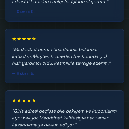
adresini buradan saniyeler içinde alıyorum."
— Gamze E.
★★★★☆
"Madridbet bonus fırsatlarıyla bakiyemi
katladım. Müşteri hizmetleri her konuda çok
hızlı yardımcı oldu, kesinlikle tavsiye ederim."
— Hakan B.
★★★★★
"Giriş adresi değişse bile bakiyem ve kuponlarım
aynı kalıyor. Madridbet kalitesiyle her zaman
kazandırmaya devam ediyor."