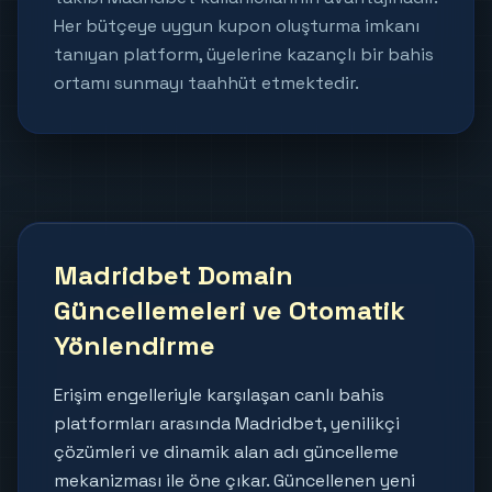
Her bütçeye uygun kupon oluşturma imkanı
tanıyan platform, üyelerine kazançlı bir bahis
ortamı sunmayı taahhüt etmektedir.
Madridbet Domain
Güncellemeleri ve Otomatik
Yönlendirme
Erişim engelleriyle karşılaşan canlı bahis
platformları arasında Madridbet, yenilikçi
çözümleri ve dinamik alan adı güncelleme
mekanizması ile öne çıkar. Güncellenen yeni