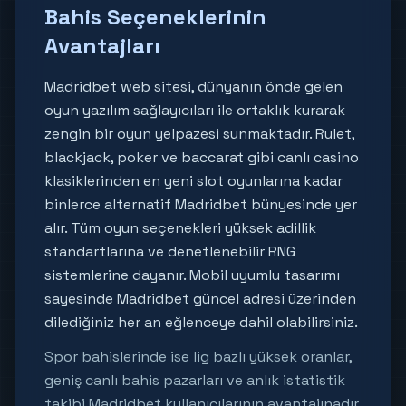
Bahis Seçeneklerinin
Avantajları
Madridbet web sitesi, dünyanın önde gelen
oyun yazılım sağlayıcıları ile ortaklık kurarak
zengin bir oyun yelpazesi sunmaktadır. Rulet,
blackjack, poker ve baccarat gibi canlı casino
klasiklerinden en yeni slot oyunlarına kadar
binlerce alternatif Madridbet bünyesinde yer
alır. Tüm oyun seçenekleri yüksek adillik
standartlarına ve denetlenebilir RNG
sistemlerine dayanır. Mobil uyumlu tasarımı
sayesinde Madridbet güncel adresi üzerinden
dilediğiniz her an eğlenceye dahil olabilirsiniz.
Spor bahislerinde ise lig bazlı yüksek oranlar,
geniş canlı bahis pazarları ve anlık istatistik
takibi Madridbet kullanıcılarının avantajınadır.