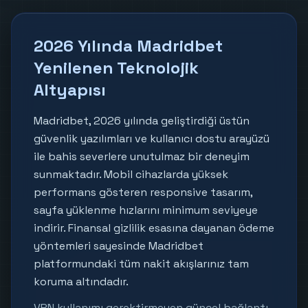
2026 Yılında Madridbet
Yenilenen Teknolojik
Altyapısı
Madridbet, 2026 yılında geliştirdiği üstün
güvenlik yazılımları ve kullanıcı dostu arayüzü
ile bahis severlere unutulmaz bir deneyim
sunmaktadır. Mobil cihazlarda yüksek
performans gösteren responsive tasarım,
sayfa yüklenme hızlarını minimum seviyeye
indirir. Finansal gizlilik esasına dayanan ödeme
yöntemleri sayesinde Madridbet
platformundaki tüm nakit akışlarınız tam
koruma altındadır.
VPN kullanımı gerektirmeyen güncel bağlantı