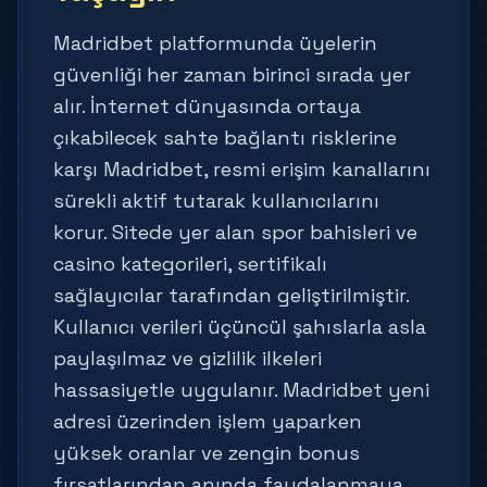
Madridbet platformunda üyelerin
güvenliği her zaman birinci sırada yer
alır. İnternet dünyasında ortaya
çıkabilecek sahte bağlantı risklerine
karşı Madridbet, resmi erişim kanallarını
sürekli aktif tutarak kullanıcılarını
korur. Sitede yer alan spor bahisleri ve
casino kategorileri, sertifikalı
sağlayıcılar tarafından geliştirilmiştir.
Kullanıcı verileri üçüncül şahıslarla asla
paylaşılmaz ve gizlilik ilkeleri
hassasiyetle uygulanır. Madridbet yeni
adresi üzerinden işlem yaparken
yüksek oranlar ve zengin bonus
fırsatlarından anında faydalanmaya