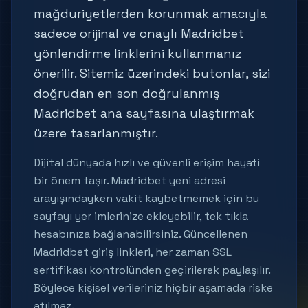
mağduriyetlerden korunmak amacıyla
sadece orijinal ve onaylı Madridbet
yönlendirme linklerini kullanmanız
önerilir. Sitemiz üzerindeki butonlar, sizi
doğrudan en son doğrulanmış
Madridbet ana sayfasına ulaştırmak
üzere tasarlanmıştır.
Dijital dünyada hızlı ve güvenli erişim hayati
bir önem taşır. Madridbet yeni adresi
arayışındayken vakit kaybetmemek için bu
sayfayı yer imlerinize ekleyebilir, tek tıkla
hesabınıza bağlanabilirsiniz. Güncellenen
Madridbet giriş linkleri, her zaman SSL
sertifikası kontrolünden geçirilerek paylaşılır.
Böylece kişisel verileriniz hiçbir aşamada riske
atılmaz.