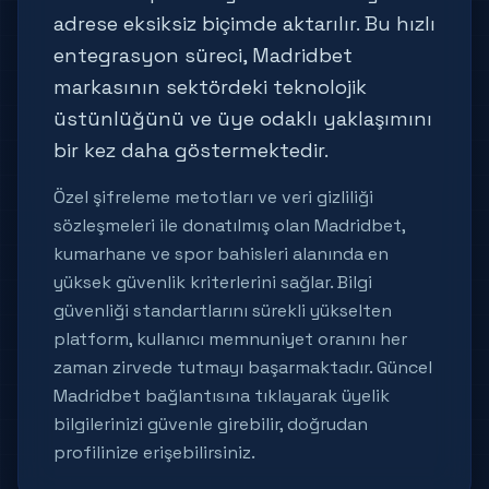
adrese eksiksiz biçimde aktarılır. Bu hızlı
entegrasyon süreci, Madridbet
markasının sektördeki teknolojik
üstünlüğünü ve üye odaklı yaklaşımını
bir kez daha göstermektedir.
Özel şifreleme metotları ve veri gizliliği
sözleşmeleri ile donatılmış olan Madridbet,
kumarhane ve spor bahisleri alanında en
yüksek güvenlik kriterlerini sağlar. Bilgi
güvenliği standartlarını sürekli yükselten
platform, kullanıcı memnuniyet oranını her
zaman zirvede tutmayı başarmaktadır. Güncel
Madridbet bağlantısına tıklayarak üyelik
bilgilerinizi güvenle girebilir, doğrudan
profilinize erişebilirsiniz.