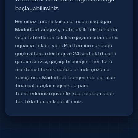
başlayabilirsiniz.
Her cihaz türüne kusursuz uyum sağlayan
Madridbet arayüzü, mobil akıllı telefonlarda
veya tabletlerde takılma yaşanmadan bahis
oynama imkanı verir. Platformun sunduğu
güçlü altyapı desteği ve 24 saat aktif canlı
yardım servisi, yaşayabileceğiniz her türlü
muhtemel teknik pürüzü anında çözüme
kavuşturur. Madridbet bünyesinde yer alan
finansal araçlar sayesinde para
transferlerinizi güvenlik kaygısı duymadan
tek tıkla tamamlayabilirsiniz.