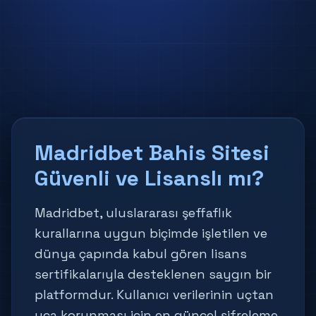
Madridbet Bahis Sitesi
Güvenli ve Lisanslı mı?
Madridbet, uluslararası şeffaflık
kurallarına uygun biçimde işletilen ve
dünya çapında kabul gören lisans
sertifikalarıyla desteklenen saygın bir
platformdur. Kullanıcı verilerinin uçtan
uca korunması için en güncel şifreleme