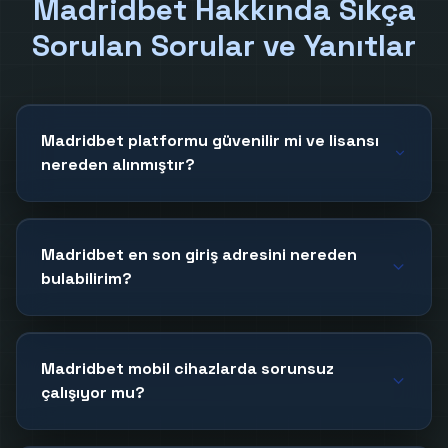
Madridbet Hakkında Sıkça
Sorulan Sorular ve Yanıtlar
Madridbet platformu güvenilir mi ve lisansı
nereden alınmıştır?
Madridbet en son giriş adresini nereden
bulabilirim?
Madridbet mobil cihazlarda sorunsuz
çalışıyor mu?