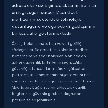
adrese eksiksiz biçimde aktarılır. Bu hızlı
entegrasyon süreci, Madridbet
markasının sektördeki teknolojik
üstünlüğünü ve üye odaklı yaklaşımını
bir kez daha göstermektedir.
Özel şifreleme metotları ve veri gizliliği
sözleşmeleri ile donatılmış olan Madridbet,
kumarhane ve spor bahisleri alanında en
yüksek güvenlik kriterlerini sağlar. Bilgi
güvenliği standartlarını sürekli yükselten
platform, kullanıcı memnuniyet oranını her
zaman zirvede tutmayı başarmaktadır. Güncel
Madridbet bağlantısına tıklayarak üyelik
bilgilerinizi güvenle girebilir, doğrudan
profilinize erişebilirsiniz.