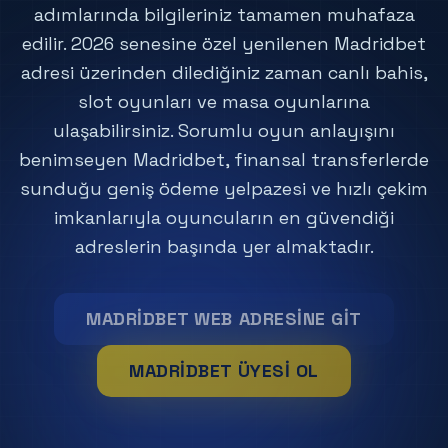
adımlarında bilgileriniz tamamen muhafaza
edilir. 2026 senesine özel yenilenen Madridbet
adresi üzerinden dilediğiniz zaman canlı bahis,
slot oyunları ve masa oyunlarına
ulaşabilirsiniz. Sorumlu oyun anlayışını
benimseyen Madridbet, finansal transferlerde
sunduğu geniş ödeme yelpazesi ve hızlı çekim
imkanlarıyla oyuncuların en güvendiği
adreslerin başında yer almaktadır.
MADRIDBET WEB ADRESINE GIT
MADRIDBET ÜYESI OL