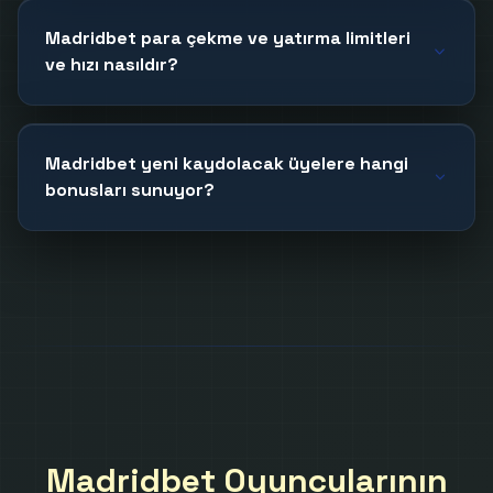
Madridbet para çekme ve yatırma limitleri
ve hızı nasıldır?
Madridbet yeni kaydolacak üyelere hangi
bonusları sunuyor?
Madridbet Oyuncularının