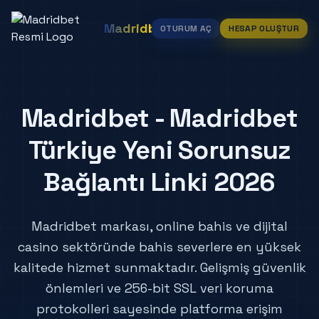
Madridbet
OTURUM AÇ
HESAP OLUŞTUR
Madridbet - Madridbet
Türkiye Yeni Sorunsuz
Bağlantı Linki 2026
Madridbet markası, online bahis ve dijital
casino sektöründe bahis severlere en yüksek
kalitede hizmet sunmaktadır. Gelişmiş güvenlik
önlemleri ve 256-bit SSL veri koruma
protokolleri sayesinde platforma erişim