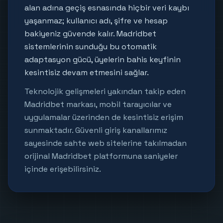
alan adına geçiş esnasında hiçbir veri kaybı
yaşanmaz; kullanıcı adı, şifre ve hesap
bakiyeniz güvende kalır. Madridbet
sistemlerinin sunduğu bu otomatik
adaptasyon gücü, üyelerin bahis keyfinin
kesintisiz devam etmesini sağlar.
Teknolojik gelişmeleri yakından takip eden
Madridbet markası, mobil tarayıcılar ve
uygulamalar üzerinden de kesintisiz erişim
sunmaktadır. Güvenli giriş kanallarımız
sayesinde sahte web sitelerine takılmadan
orijinal Madridbet platformuna saniyeler
içinde erişebilirsiniz.