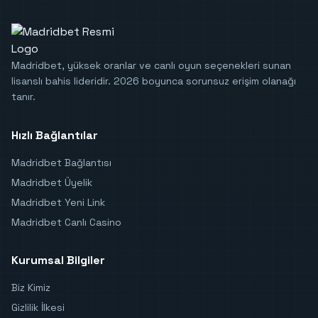
Madridbet, yüksek oranlar ve canlı oyun seçenekleri sunan
lisanslı bahis lideridir. 2026 boyunca sorunsuz erişim olanağı
tanır.
Hızlı Bağlantılar
Madridbet Bağlantısı
Madridbet Üyelik
Madridbet Yeni Link
Madridbet Canlı Casino
Kurumsal Bilgiler
Biz Kimiz
Gizlilik İlkesi