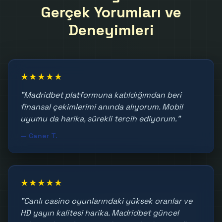
Gerçek Yorumları ve
Deneyimleri
★★★★★
"Madridbet platformuna katıldığımdan beri
finansal çekimlerimi anında alıyorum. Mobil
uyumu da harika, sürekli tercih ediyorum."
— Caner T.
★★★★★
"Canlı casino oyunlarındaki yüksek oranlar ve
HD yayın kalitesi harika. Madridbet güncel