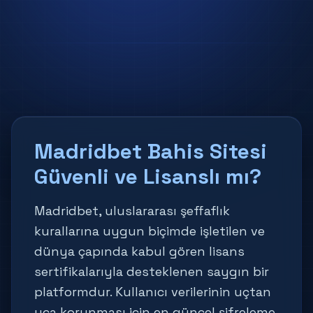
Madridbet Bahis Sitesi
Güvenli ve Lisanslı mı?
Madridbet, uluslararası şeffaflık
kurallarına uygun biçimde işletilen ve
dünya çapında kabul gören lisans
sertifikalarıyla desteklenen saygın bir
platformdur. Kullanıcı verilerinin uçtan
uca korunması için en güncel şifreleme