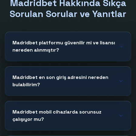
Madridbet Hakkında Sıkça
Sorulan Sorular ve Yanıtlar
Madridbet platformu güvenilir mi ve lisansı
nereden alınmıştır?
Madridbet en son giriş adresini nereden
bulabilirim?
Madridbet mobil cihazlarda sorunsuz
çalışıyor mu?