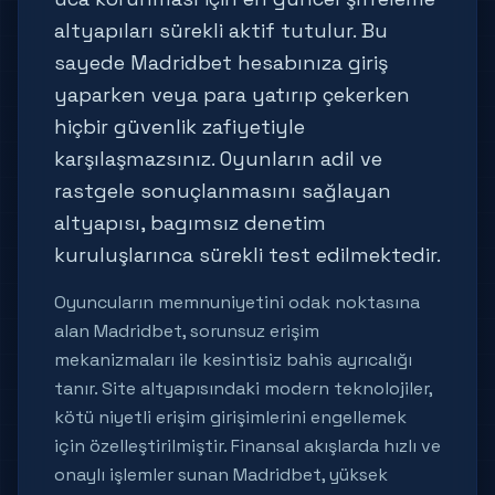
altyapıları sürekli aktif tutulur. Bu
sayede Madridbet hesabınıza giriş
yaparken veya para yatırıp çekerken
hiçbir güvenlik zafiyetiyle
karşılaşmazsınız. Oyunların adil ve
rastgele sonuçlanmasını sağlayan
altyapısı, bagımsız denetim
kuruluşlarınca sürekli test edilmektedir.
Oyuncuların memnuniyetini odak noktasına
alan Madridbet, sorunsuz erişim
mekanizmaları ile kesintisiz bahis ayrıcalığı
tanır. Site altyapısındaki modern teknolojiler,
kötü niyetli erişim girişimlerini engellemek
için özelleştirilmiştir. Finansal akışlarda hızlı ve
onaylı işlemler sunan Madridbet, yüksek