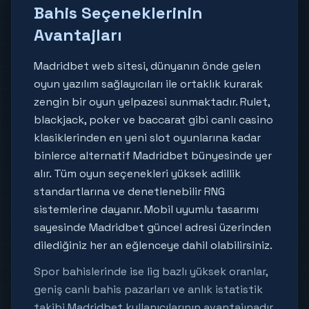
Bahis Seçeneklerinin
Avantajları
Madridbet web sitesi, dünyanın önde gelen
oyun yazılım sağlayıcıları ile ortaklık kurarak
zengin bir oyun yelpazesi sunmaktadır. Rulet,
blackjack, poker ve baccarat gibi canlı casino
klasiklerinden en yeni slot oyunlarına kadar
binlerce alternatif Madridbet bünyesinde yer
alır. Tüm oyun seçenekleri yüksek adillik
standartlarına ve denetlenebilir RNG
sistemlerine dayanır. Mobil uyumlu tasarımı
sayesinde Madridbet güncel adresi üzerinden
dilediğiniz her an eğlenceye dahil olabilirsiniz.
Spor bahislerinde ise lig bazlı yüksek oranlar,
geniş canlı bahis pazarları ve anlık istatistik
takibi Madridbet kullanıcılarının avantajınadır.