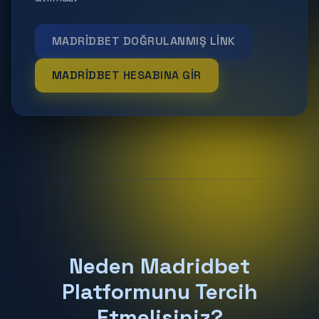
MADRIDBET DOĞRULANMIŞ LINK
MADRIDBET HESABINA GIR
Neden Madridbet
Platformunu Tercih
Etmelisiniz?