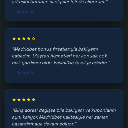
adresini buradan saniyeler içinde alıyorum."
— Gamze E.
★★★★☆
"Madridbet bonus fırsatlarıyla bakiyemi
katladım. Müşteri hizmetleri her konuda çok
hızlı yardımcı oldu, kesinlikle tavsiye ederim."
— Hakan B.
★★★★★
"Giriş adresi değişse bile bakiyem ve kuponlarım
aynı kalıyor. Madridbet kalitesiyle her zaman
kazandırmaya devam ediyor."