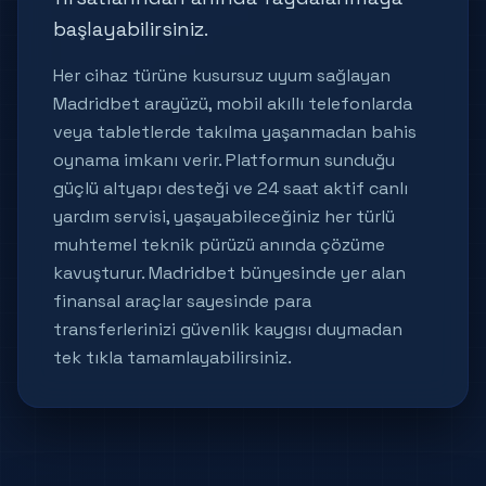
başlayabilirsiniz.
Her cihaz türüne kusursuz uyum sağlayan
Madridbet arayüzü, mobil akıllı telefonlarda
veya tabletlerde takılma yaşanmadan bahis
oynama imkanı verir. Platformun sunduğu
güçlü altyapı desteği ve 24 saat aktif canlı
yardım servisi, yaşayabileceğiniz her türlü
muhtemel teknik pürüzü anında çözüme
kavuşturur. Madridbet bünyesinde yer alan
finansal araçlar sayesinde para
transferlerinizi güvenlik kaygısı duymadan
tek tıkla tamamlayabilirsiniz.