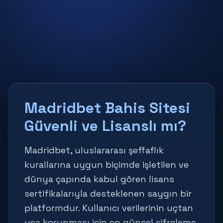
Madridbet Bahis Sitesi
Güvenli ve Lisanslı mı?
Madridbet, uluslararası şeffaflık
kurallarına uygun biçimde işletilen ve
dünya çapında kabul gören lisans
sertifikalarıyla desteklenen saygın bir
platformdur. Kullanıcı verilerinin uçtan
uca korunması için en güncel şifreleme