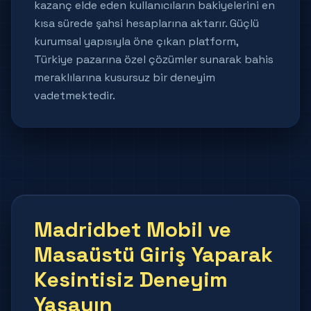
kazanç elde eden kullanıcıların bakiyelerini en
kısa sürede şahsi hesaplarına aktarır. Güçlü
kurumsal yapısıyla öne çıkan platform,
Türkiye pazarına özel çözümler sunarak bahis
meraklılarına kusursuz bir deneyim
vadetmektedir.
Madridbet Mobil ve
Masaüstü Giriş Yaparak
Kesintisiz Deneyim
Yaşayın