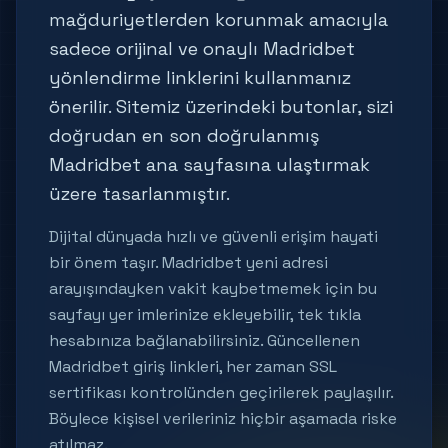
mağduriyetlerden korunmak amacıyla
sadece orijinal ve onaylı Madridbet
yönlendirme linklerini kullanmanız
önerilir. Sitemiz üzerindeki butonlar, sizi
doğrudan en son doğrulanmış
Madridbet ana sayfasına ulaştırmak
üzere tasarlanmıştır.
Dijital dünyada hızlı ve güvenli erişim hayati
bir önem taşır. Madridbet yeni adresi
arayışındayken vakit kaybetmemek için bu
sayfayı yer imlerinize ekleyebilir, tek tıkla
hesabınıza bağlanabilirsiniz. Güncellenen
Madridbet giriş linkleri, her zaman SSL
sertifikası kontrolünden geçirilerek paylaşılır.
Böylece kişisel verileriniz hiçbir aşamada riske
atılmaz.