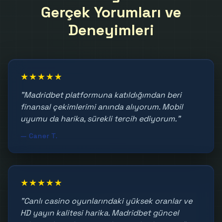
Gerçek Yorumları ve
Deneyimleri
★★★★★
"Madridbet platformuna katıldığımdan beri
finansal çekimlerimi anında alıyorum. Mobil
uyumu da harika, sürekli tercih ediyorum."
— Caner T.
★★★★★
"Canlı casino oyunlarındaki yüksek oranlar ve
HD yayın kalitesi harika. Madridbet güncel