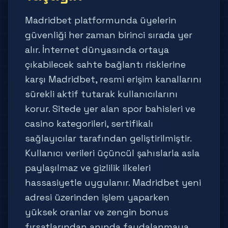
Madridbet platformunda üyelerin
güvenliği her zaman birinci sırada yer
alır. İnternet dünyasında ortaya
çıkabilecek sahte bağlantı risklerine
karşı Madridbet, resmi erişim kanallarını
sürekli aktif tutarak kullanıcılarını
korur. Sitede yer alan spor bahisleri ve
casino kategorileri, sertifikalı
sağlayıcılar tarafından geliştirilmiştir.
Kullanıcı verileri üçüncül şahıslarla asla
paylaşılmaz ve gizlilik ilkeleri
hassasiyetle uygulanır. Madridbet yeni
adresi üzerinden işlem yaparken
yüksek oranlar ve zengin bonus
fırsatlarından anında faydalanmaya