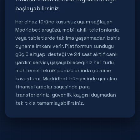
başlayabilirsiniz.
Her cihaz türüne kusursuz uyum sağlayan
Madridbet arayüzü, mobil akıllı telefonlarda
veya tabletlerde takılma yaşanmadan bahis
oynama imkanı verir. Platformun sunduğu
güçlü altyapı desteği ve 24 saat aktif canlı
yardım servisi, yaşayabileceğiniz her türlü
muhtemel teknik pürüzü anında çözüme
kavuşturur. Madridbet bünyesinde yer alan
finansal araçlar sayesinde para
transferlerinizi güvenlik kaygısı duymadan
tek tıkla tamamlayabilirsiniz.