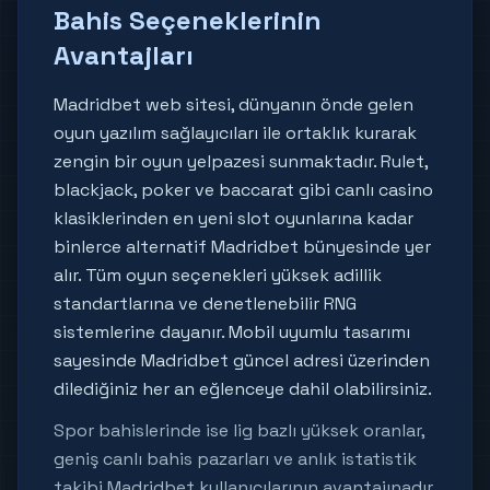
Bahis Seçeneklerinin
Avantajları
Madridbet web sitesi, dünyanın önde gelen
oyun yazılım sağlayıcıları ile ortaklık kurarak
zengin bir oyun yelpazesi sunmaktadır. Rulet,
blackjack, poker ve baccarat gibi canlı casino
klasiklerinden en yeni slot oyunlarına kadar
binlerce alternatif Madridbet bünyesinde yer
alır. Tüm oyun seçenekleri yüksek adillik
standartlarına ve denetlenebilir RNG
sistemlerine dayanır. Mobil uyumlu tasarımı
sayesinde Madridbet güncel adresi üzerinden
dilediğiniz her an eğlenceye dahil olabilirsiniz.
Spor bahislerinde ise lig bazlı yüksek oranlar,
geniş canlı bahis pazarları ve anlık istatistik
takibi Madridbet kullanıcılarının avantajınadır.