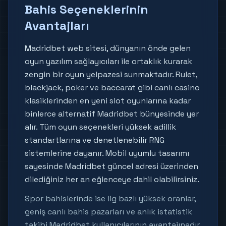
Bahis Seçeneklerinin
Avantajları
Madridbet web sitesi, dünyanın önde gelen
oyun yazılım sağlayıcıları ile ortaklık kurarak
zengin bir oyun yelpazesi sunmaktadır. Rulet,
blackjack, poker ve baccarat gibi canlı casino
klasiklerinden en yeni slot oyunlarına kadar
binlerce alternatif Madridbet bünyesinde yer
alır. Tüm oyun seçenekleri yüksek adillik
standartlarına ve denetlenebilir RNG
sistemlerine dayanır. Mobil uyumlu tasarımı
sayesinde Madridbet güncel adresi üzerinden
dilediğiniz her an eğlenceye dahil olabilirsiniz.
Spor bahislerinde ise lig bazlı yüksek oranlar,
geniş canlı bahis pazarları ve anlık istatistik
takibi Madridbet kullanıcılarının avantajınadır.