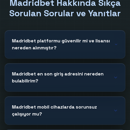
Madridbet Hakkında Sıkça
Sorulan Sorular ve Yanıtlar
Madridbet platformu güvenilir mi ve lisansı
nereden alınmıştır?
Madridbet en son giriş adresini nereden
bulabilirim?
Madridbet mobil cihazlarda sorunsuz
çalışıyor mu?