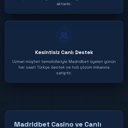
aktarılır.
Kesintisiz Canlı Destek
Uzman müşteri temsilcileriyle Madridbet üyeleri günün
her saati Türkçe destek ve hızlı çözüm imkanına
sahiptir.
Madridbet Casino ve Canlı