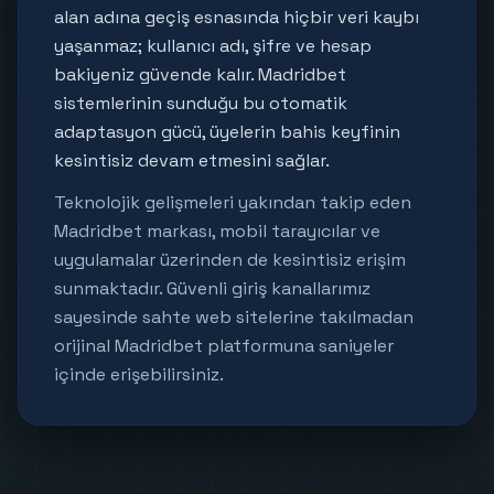
alan adına geçiş esnasında hiçbir veri kaybı
yaşanmaz; kullanıcı adı, şifre ve hesap
bakiyeniz güvende kalır. Madridbet
sistemlerinin sunduğu bu otomatik
adaptasyon gücü, üyelerin bahis keyfinin
kesintisiz devam etmesini sağlar.
Teknolojik gelişmeleri yakından takip eden
Madridbet markası, mobil tarayıcılar ve
uygulamalar üzerinden de kesintisiz erişim
sunmaktadır. Güvenli giriş kanallarımız
sayesinde sahte web sitelerine takılmadan
orijinal Madridbet platformuna saniyeler
içinde erişebilirsiniz.