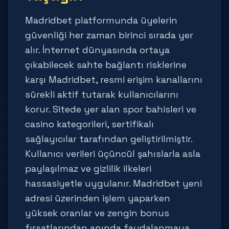
Madridbet platformunda üyelerin
güvenliği her zaman birinci sırada yer
alır. İnternet dünyasında ortaya
çıkabilecek sahte bağlantı risklerine
karşı Madridbet, resmi erişim kanallarını
sürekli aktif tutarak kullanıcılarını
korur. Sitede yer alan spor bahisleri ve
casino kategorileri, sertifikalı
sağlayıcılar tarafından geliştirilmiştir.
Kullanıcı verileri üçüncül şahıslarla asla
paylaşılmaz ve gizlilik ilkeleri
hassasiyetle uygulanır. Madridbet yeni
adresi üzerinden işlem yaparken
yüksek oranlar ve zengin bonus
fırsatlarından anında faydalanmaya