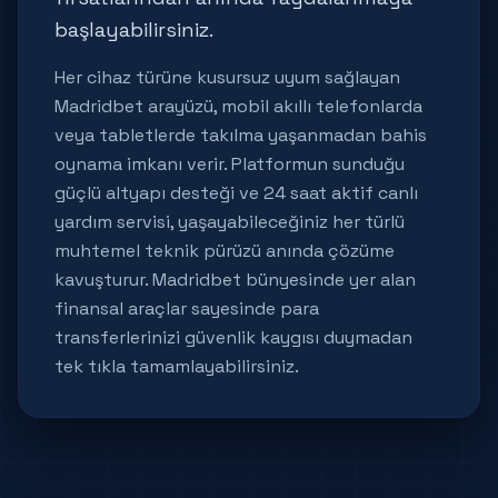
başlayabilirsiniz.
Her cihaz türüne kusursuz uyum sağlayan
Madridbet arayüzü, mobil akıllı telefonlarda
veya tabletlerde takılma yaşanmadan bahis
oynama imkanı verir. Platformun sunduğu
güçlü altyapı desteği ve 24 saat aktif canlı
yardım servisi, yaşayabileceğiniz her türlü
muhtemel teknik pürüzü anında çözüme
kavuşturur. Madridbet bünyesinde yer alan
finansal araçlar sayesinde para
transferlerinizi güvenlik kaygısı duymadan
tek tıkla tamamlayabilirsiniz.