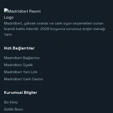
Madridbet, yüksek oranlar ve canlı oyun seçenekleri sunan
lisanslı bahis lideridir. 2026 boyunca sorunsuz erişim olanağı
tanır.
Hızlı Bağlantılar
Madridbet Bağlantısı
Madridbet Üyelik
Madridbet Yeni Link
Madridbet Canlı Casino
Kurumsal Bilgiler
Biz Kimiz
Gizlilik İlkesi