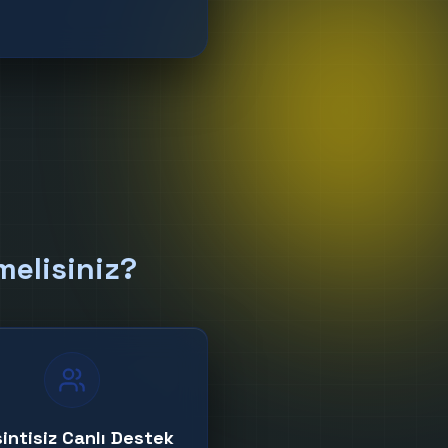
elisiniz?
intisiz Canlı Destek