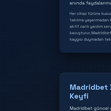
anında faydalanmay
Her cihaz türüne kusu
takılma yaşanmadan b
aktif canlı yardım se
kavuşturur. Madridbet
kaygısı duymadan tek 
Madridbet D
Keyfi
Madridbet güncel gi