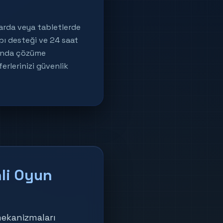
larda veya tabletlerde
ı desteği ve 24 saat
nında çözüme
erlerinizi güvenlik
li Oyun
 mekanizmaları