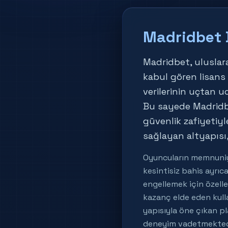
Madridbet B
Madridbet, uluslara
kabul gören lisans 
verilerinin uçtan u
Bu sayede Madridbe
güvenlik zafiyetiyl
sağlayan altyapısı
Oyuncuların memnuniye
kesintisiz bahis ayrıca
engellemek için özelleş
kazanç elde eden kulla
yapısıyla öne çıkan p
deneyim vadetmekted