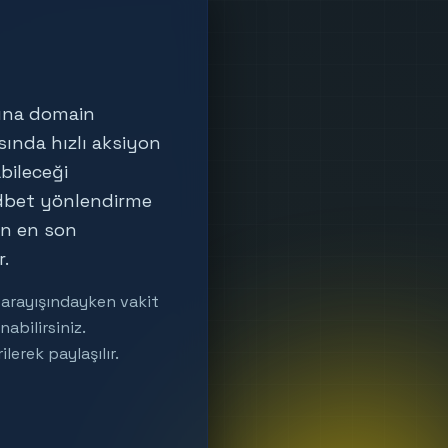
dına domain
sında hızlı aksiyon
abileceği
idbet yönlendirme
dan en son
.
i arayışındayken vakit
abilirsiniz.
lerek paylaşılır.