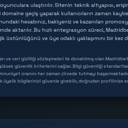
oyunculara ulaştırılır. Sitenin teknik altyapısı, eriş
i domaine geçiş yaparak kullanıcıların zaman kaybe
undaki hesabınız, bakiyeniz ve kazanılan promosyo
imde aktarılır. Bu hızlı entegrasyon süreci, Madrid
jik üstünlüğünü ve üye odaklı yaklaşımını bir kez 
rı ve veri gizliliği sözleşmeleri ile donatılmış olan Madridb
üksek güvenlik kriterlerini sağlar. Bilgi güvenliği standartla
emnuniyet oranını her zaman zirvede tutmayı başarmaktadı
 üyelik bilgilerinizi güvenle girebilir, doğrudan profilinize eri