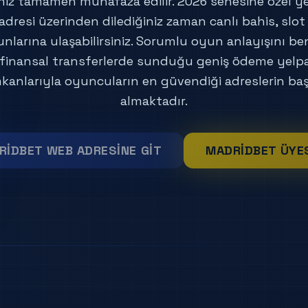
riniz tamamen muhafaza edilir. 2026 senesine özel y
dresi üzerinden dilediğiniz zaman canlı bahis, slot
nlarına ulaşabilirsiniz. Sorumlu oyun anlayışını b
finansal transferlerde sunduğu geniş ödeme yelpaz
kanlarıyla oyuncuların en güvendiği adreslerin ba
almaktadır.
RIDBET WEB ADRESINE GIT
MADRIDBET ÜYES