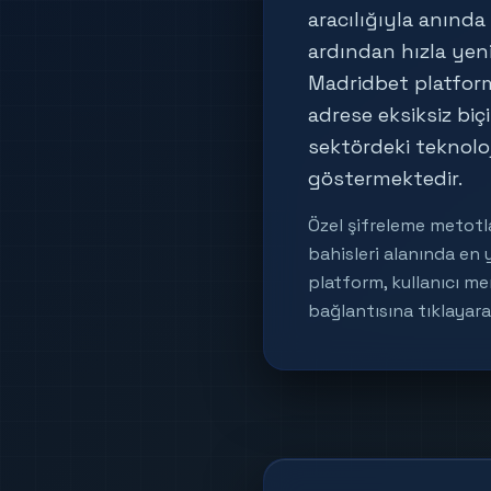
aracılığıyla anında 
ardından hızla yen
Madridbet platform
adrese eksiksiz biç
sektördeki teknolo
göstermektedir.
Özel şifreleme metotla
bahisleri alanında en y
platform, kullanıcı m
bağlantısına tıklayarak