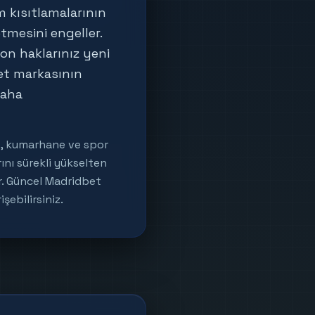
im kısıtlamalarının
tmesini engeller.
n haklarınız yeni
bet markasının
daha
et, kumarhane ve spor
rını sürekli yükselten
r. Güncel Madridbet
şebilirsiniz.