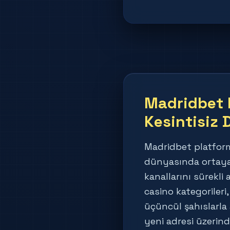
Madridbet 
Kesintisiz
Madridbet platformu
dünyasında ortaya 
kanallarını sürekli 
casino kategorileri, 
üçüncül şahıslarla 
yeni adresi üzerin