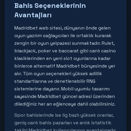
Bahis Seçeneklerinin
Avantajları
Madridbet web sitesi, dünyanın önde gelen
oyun yazılım sağlayıcıları ile ortaklık kurarak
zengin bir oyun yelpazesi sunmaktadır. Rulet,
blackjack, poker ve baccarat gibi canlı casino
klasiklerinden en yeni slot oyunlarına kadar
binlerce alternatif Madridbet bünyesinde yer
alır. Tüm oyun seçenekleri yüksek adillik
standartlarına ve denetlenebilir RNG
sistemlerine dayanır. Mobil uyumlu tasarımı
sayesinde Madridbet güncel adresi üzerinden
dilediğiniz her an eğlenceye dahil olabilirsiniz.
Spor bahislerinde ise lig bazlı yüksek oranlar,
geniş canlı bahis pazarları ve anlık istatistik
takibi Madridbet kullanıcılarının avantajınadır.