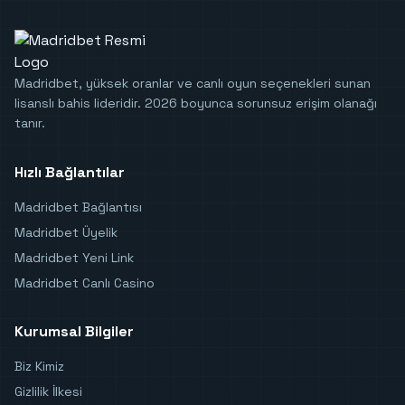
Madridbet, yüksek oranlar ve canlı oyun seçenekleri sunan
lisanslı bahis lideridir. 2026 boyunca sorunsuz erişim olanağı
tanır.
Hızlı Bağlantılar
Madridbet Bağlantısı
Madridbet Üyelik
Madridbet Yeni Link
Madridbet Canlı Casino
Kurumsal Bilgiler
Biz Kimiz
Gizlilik İlkesi