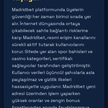
Madridbet platformunda üyelerin
güvenliği her zaman birinci sırada yer
alır. İnternet dünyasında ortaya
çıkabilecek sahte bağlantı risklerine
karşı Madridbet, resmi erişim kanallarını
sürekli aktif tutarak kullanıcılarını
korur. Sitede yer alan spor bahisleri ve
casino kategorileri, sertifikalı
sağlayıcılar tarafından geliştirilmiştir.
Kullanıcı verileri üçüncül şahıslarla asla
paylaşılmaz ve gizlilik ilkeleri
hassasiyetle uygulanır. Madridbet yeni
adresi üzerinden işlem yaparken
yüksek oranlar ve zengin bonus
fırsatlarından anında faydalanmaya