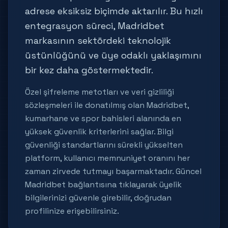
adrese eksiksiz biçimde aktarılır. Bu hızlı
entegrasyon süreci, Madridbet
markasının sektördeki teknolojik
üstünlüğünü ve üye odaklı yaklaşımını
bir kez daha göstermektedir.
Özel şifreleme metotları ve veri gizliliği
sözleşmeleri ile donatılmış olan Madridbet,
kumarhane ve spor bahisleri alanında en
yüksek güvenlik kriterlerini sağlar. Bilgi
güvenliği standartlarını sürekli yükselten
platform, kullanıcı memnuniyet oranını her
zaman zirvede tutmayı başarmaktadır. Güncel
Madridbet bağlantısına tıklayarak üyelik
bilgilerinizi güvenle girebilir, doğrudan
profilinize erişebilirsiniz.