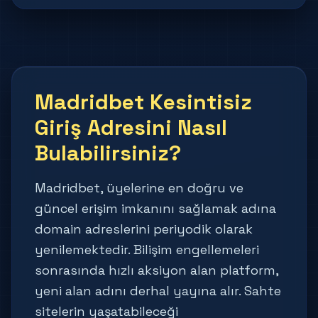
Madridbet Kesintisiz
Giriş Adresini Nasıl
Bulabilirsiniz?
Madridbet, üyelerine en doğru ve
güncel erişim imkanını sağlamak adına
domain adreslerini periyodik olarak
yenilemektedir. Bilişim engellemeleri
sonrasında hızlı aksiyon alan platform,
yeni alan adını derhal yayına alır. Sahte
sitelerin yaşatabileceği