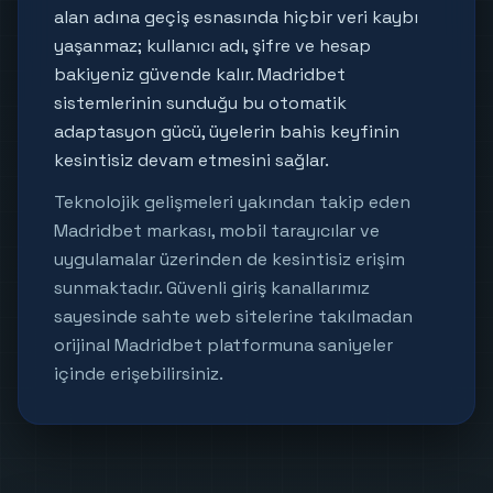
alan adına geçiş esnasında hiçbir veri kaybı
yaşanmaz; kullanıcı adı, şifre ve hesap
bakiyeniz güvende kalır. Madridbet
sistemlerinin sunduğu bu otomatik
adaptasyon gücü, üyelerin bahis keyfinin
kesintisiz devam etmesini sağlar.
Teknolojik gelişmeleri yakından takip eden
Madridbet markası, mobil tarayıcılar ve
uygulamalar üzerinden de kesintisiz erişim
sunmaktadır. Güvenli giriş kanallarımız
sayesinde sahte web sitelerine takılmadan
orijinal Madridbet platformuna saniyeler
içinde erişebilirsiniz.