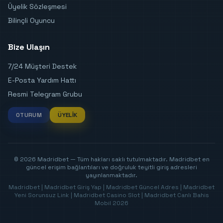
Üyelik Sözleşmesi
Bilinçli Oyuncu
Bize Ulaşın
7/24 Müşteri Destek
E-Posta Yardım Hattı
Resmi Telegram Grubu
OTURUM
ÜYELIK
© 2026 Madridbet — Tüm hakları saklı tutulmaktadır. Madridbet en
güncel erişim bağlantıları ve doğruluk teyitli giriş adresleri
yayınlanmaktadır.
Madridbet | Madridbet Giriş Yap | Madridbet Güncel Adres | Madridbet
Yeni Sorunsuz Link | Madridbet Casino Slot | Madridbet Canlı Bahis
Mobil 2026