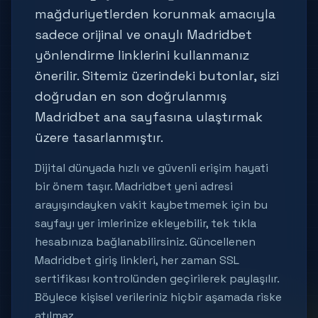
mağduriyetlerden korunmak amacıyla
sadece orijinal ve onaylı Madridbet
yönlendirme linklerini kullanmanız
önerilir. Sitemiz üzerindeki butonlar, sizi
doğrudan en son doğrulanmış
Madridbet ana sayfasına ulaştırmak
üzere tasarlanmıştır.
Dijital dünyada hızlı ve güvenli erişim hayati
bir önem taşır. Madridbet yeni adresi
arayışındayken vakit kaybetmemek için bu
sayfayı yer imlerinize ekleyebilir, tek tıkla
hesabınıza bağlanabilirsiniz. Güncellenen
Madridbet giriş linkleri, her zaman SSL
sertifikası kontrolünden geçirilerek paylaşılır.
Böylece kişisel verileriniz hiçbir aşamada riske
atılmaz.