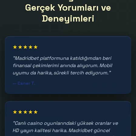
Gerçek Yorumları ve
Deneyimleri
★★★★★
"Madridbet platformuna katıldığımdan beri
finansal çekimlerimi anında alıyorum. Mobil
uyumu da harika, sürekli tercih ediyorum."
— Caner T.
★★★★★
"Canlı casino oyunlarındaki yüksek oranlar ve
HD yayın kalitesi harika. Madridbet güncel