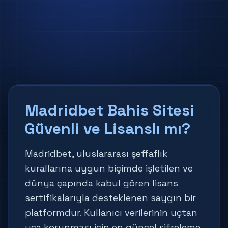
Madridbet Bahis Sitesi
Güvenli ve Lisanslı mı?
Madridbet, uluslararası şeffaflık
kurallarına uygun biçimde işletilen ve
dünya çapında kabul gören lisans
sertifikalarıyla desteklenen saygın bir
platformdur. Kullanıcı verilerinin uçtan
uca korunması için en güncel şifreleme