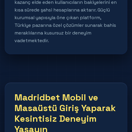
kazanç elde eden kullanıcıların bakiyelerini en
kısa sürede şahsi hesaplarına aktarır. Güçlü
kurumsal yapısıyla öne çıkan platform,
Türkiye pazarına özel çözümler sunarak bahis
meraklılarına kusursuz bir deneyim
vadetmektedir.
Madridbet Mobil ve
Masaüstü Giriş Yaparak
Kesintisiz Deneyim
Yaşayın