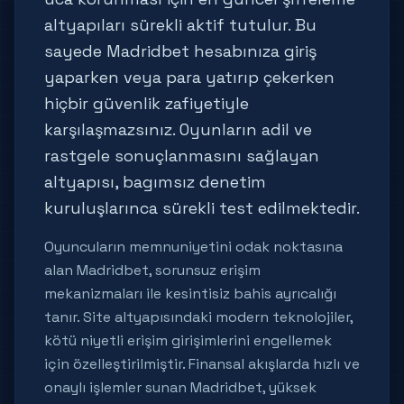
altyapıları sürekli aktif tutulur. Bu
sayede Madridbet hesabınıza giriş
yaparken veya para yatırıp çekerken
hiçbir güvenlik zafiyetiyle
karşılaşmazsınız. Oyunların adil ve
rastgele sonuçlanmasını sağlayan
altyapısı, bagımsız denetim
kuruluşlarınca sürekli test edilmektedir.
Oyuncuların memnuniyetini odak noktasına
alan Madridbet, sorunsuz erişim
mekanizmaları ile kesintisiz bahis ayrıcalığı
tanır. Site altyapısındaki modern teknolojiler,
kötü niyetli erişim girişimlerini engellemek
için özelleştirilmiştir. Finansal akışlarda hızlı ve
onaylı işlemler sunan Madridbet, yüksek