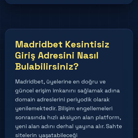
Madridbet Kesintisiz
Giriş Adresini Nasıl
Bulabilirsiniz?
Madridbet, üyelerine en doğru ve
güncel erişim imkanını sağlamak adına
domain adreslerini periyodik olarak
yenilemektedir. Bilişim engellemeleri
sonrasında hızlı aksiyon alan platform,
yeni alan adını derhal yayına alır. Sahte
sitelerin yaşatabileceği