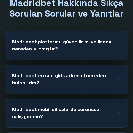
Madridbet Hakkında Sıkça
Sorulan Sorular ve Yanıtlar
Madridbet platformu güvenilir mi ve lisansı
nereden alınmıştır?
Madridbet en son giriş adresini nereden
bulabilirim?
Madridbet mobil cihazlarda sorunsuz
çalışıyor mu?