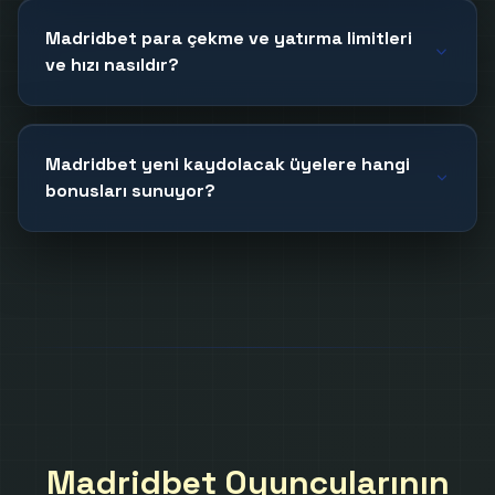
Madridbet para çekme ve yatırma limitleri
ve hızı nasıldır?
Madridbet yeni kaydolacak üyelere hangi
bonusları sunuyor?
Madridbet Oyuncularının