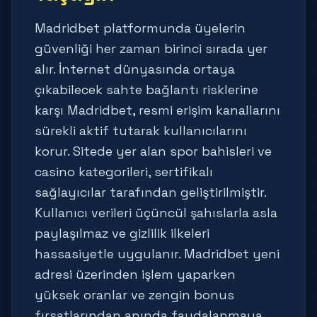
Madridbet platformunda üyelerin
güvenliği her zaman birinci sırada yer
alır. İnternet dünyasında ortaya
çıkabilecek sahte bağlantı risklerine
karşı Madridbet, resmi erişim kanallarını
sürekli aktif tutarak kullanıcılarını
korur. Sitede yer alan spor bahisleri ve
casino kategorileri, sertifikalı
sağlayıcılar tarafından geliştirilmiştir.
Kullanıcı verileri üçüncül şahıslarla asla
paylaşılmaz ve gizlilik ilkeleri
hassasiyetle uygulanır. Madridbet yeni
adresi üzerinden işlem yaparken
yüksek oranlar ve zengin bonus
fırsatlarından anında faydalanmaya