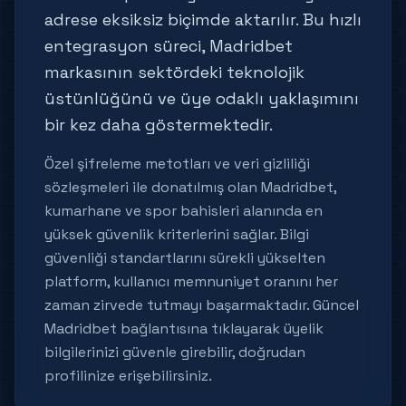
adrese eksiksiz biçimde aktarılır. Bu hızlı
entegrasyon süreci, Madridbet
markasının sektördeki teknolojik
üstünlüğünü ve üye odaklı yaklaşımını
bir kez daha göstermektedir.
Özel şifreleme metotları ve veri gizliliği
sözleşmeleri ile donatılmış olan Madridbet,
kumarhane ve spor bahisleri alanında en
yüksek güvenlik kriterlerini sağlar. Bilgi
güvenliği standartlarını sürekli yükselten
platform, kullanıcı memnuniyet oranını her
zaman zirvede tutmayı başarmaktadır. Güncel
Madridbet bağlantısına tıklayarak üyelik
bilgilerinizi güvenle girebilir, doğrudan
profilinize erişebilirsiniz.