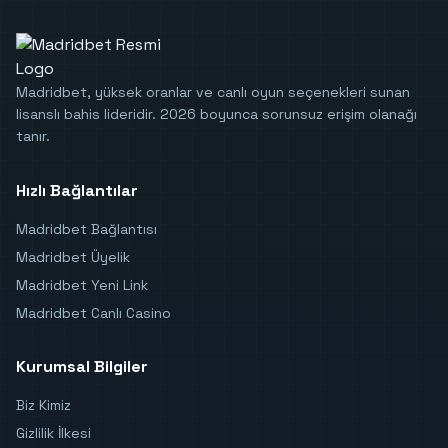
Madridbet, yüksek oranlar ve canlı oyun seçenekleri sunan
lisanslı bahis lideridir. 2026 boyunca sorunsuz erişim olanağı
tanır.
Hızlı Bağlantılar
Madridbet Bağlantısı
Madridbet Üyelik
Madridbet Yeni Link
Madridbet Canlı Casino
Kurumsal Bilgiler
Biz Kimiz
Gizlilik İlkesi