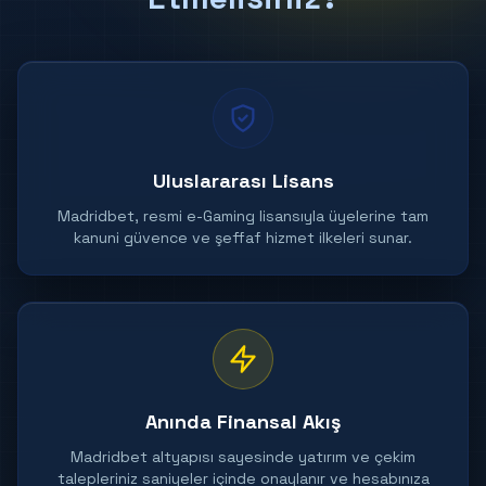
Uluslararası Lisans
Madridbet, resmi e-Gaming lisansıyla üyelerine tam
kanuni güvence ve şeffaf hizmet ilkeleri sunar.
Anında Finansal Akış
Madridbet altyapısı sayesinde yatırım ve çekim
talepleriniz saniyeler içinde onaylanır ve hesabınıza