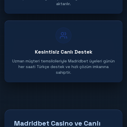
aktarılır.
Kesintisiz Canlı Destek
Uzman müşteri temsilcileriyle Madridbet üyeleri günün
her saati Türkçe destek ve hızlı çözüm imkanına
sahiptir.
Madridbet Casino ve Canlı