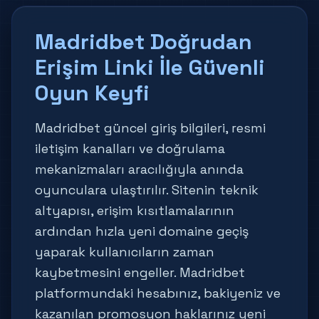
Madridbet Doğrudan
Erişim Linki İle Güvenli
Oyun Keyfi
Madridbet güncel giriş bilgileri, resmi
iletişim kanalları ve doğrulama
mekanizmaları aracılığıyla anında
oyunculara ulaştırılır. Sitenin teknik
altyapısı, erişim kısıtlamalarının
ardından hızla yeni domaine geçiş
yaparak kullanıcıların zaman
kaybetmesini engeller. Madridbet
platformundaki hesabınız, bakiyeniz ve
kazanılan promosyon haklarınız yeni