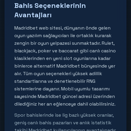
Bahis Seçeneklerinin
Avantajları
Madridbet web sitesi, dünyanın önde gelen
oyun yazılım sağlayıcıları ile ortaklık kurarak
zengin bir oyun yelpazesi sunmaktadır. Rulet,
blackjack, poker ve baccarat gibi canlı casino
klasiklerinden en yeni slot oyunlarına kadar
binlerce alternatif Madridbet bünyesinde yer
alır. Tüm oyun seçenekleri yüksek adillik
standartlarına ve denetlenebilir RNG
sistemlerine dayanır. Mobil uyumlu tasarımı
sayesinde Madridbet güncel adresi üzerinden
dilediğiniz her an eğlenceye dahil olabilirsiniz.
Spor bahislerinde ise lig bazlı yüksek oranlar,
geniş canlı bahis pazarları ve anlık istatistik
takibi Madridbet kullanıcılarının avantajınadır.