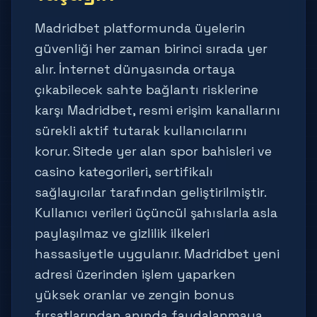
Madridbet platformunda üyelerin
güvenliği her zaman birinci sırada yer
alır. İnternet dünyasında ortaya
çıkabilecek sahte bağlantı risklerine
karşı Madridbet, resmi erişim kanallarını
sürekli aktif tutarak kullanıcılarını
korur. Sitede yer alan spor bahisleri ve
casino kategorileri, sertifikalı
sağlayıcılar tarafından geliştirilmiştir.
Kullanıcı verileri üçüncül şahıslarla asla
paylaşılmaz ve gizlilik ilkeleri
hassasiyetle uygulanır. Madridbet yeni
adresi üzerinden işlem yaparken
yüksek oranlar ve zengin bonus
fırsatlarından anında faydalanmaya