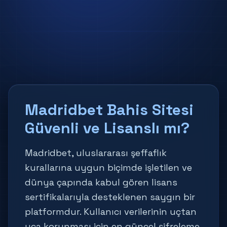
Madridbet Bahis Sitesi
Güvenli ve Lisanslı mı?
Madridbet, uluslararası şeffaflık
kurallarına uygun biçimde işletilen ve
dünya çapında kabul gören lisans
sertifikalarıyla desteklenen saygın bir
platformdur. Kullanıcı verilerinin uçtan
uca korunması için en güncel şifreleme