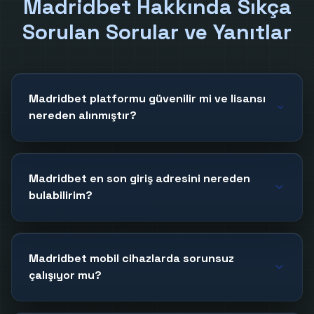
Madridbet Hakkında Sıkça
Sorulan Sorular ve Yanıtlar
Madridbet platformu güvenilir mi ve lisansı
nereden alınmıştır?
Madridbet en son giriş adresini nereden
bulabilirim?
Madridbet mobil cihazlarda sorunsuz
çalışıyor mu?