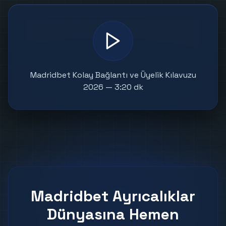
Madridbet Kolay Bağlantı ve Üyelik Kılavuzu
2026 — 3:20 dk
Madridbet Ayrıcalıklar
Dünyasına Hemen