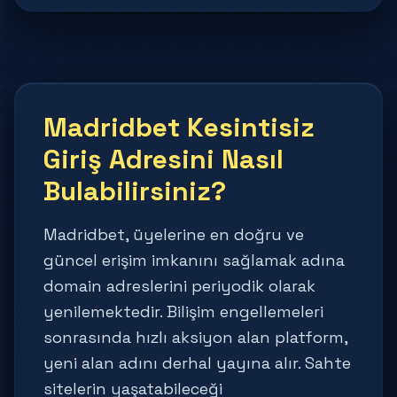
Madridbet Kesintisiz
Giriş Adresini Nasıl
Bulabilirsiniz?
Madridbet, üyelerine en doğru ve
güncel erişim imkanını sağlamak adına
domain adreslerini periyodik olarak
yenilemektedir. Bilişim engellemeleri
sonrasında hızlı aksiyon alan platform,
yeni alan adını derhal yayına alır. Sahte
sitelerin yaşatabileceği