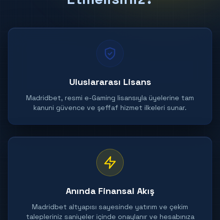
Uluslararası Lisans
Madridbet, resmi e-Gaming lisansıyla üyelerine tam
kanuni güvence ve şeffaf hizmet ilkeleri sunar.
Anında Finansal Akış
Madridbet altyapısı sayesinde yatırım ve çekim
talepleriniz saniyeler içinde onaylanır ve hesabınıza