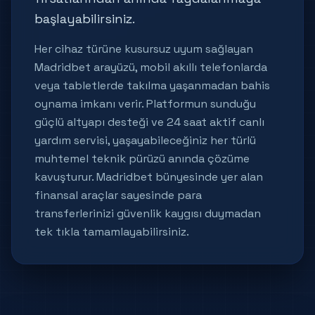
başlayabilirsiniz.
Her cihaz türüne kusursuz uyum sağlayan
Madridbet arayüzü, mobil akıllı telefonlarda
veya tabletlerde takılma yaşanmadan bahis
oynama imkanı verir. Platformun sunduğu
güçlü altyapı desteği ve 24 saat aktif canlı
yardım servisi, yaşayabileceğiniz her türlü
muhtemel teknik pürüzü anında çözüme
kavuşturur. Madridbet bünyesinde yer alan
finansal araçlar sayesinde para
transferlerinizi güvenlik kaygısı duymadan
tek tıkla tamamlayabilirsiniz.