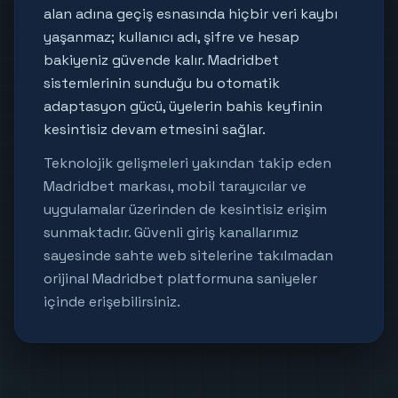
alan adına geçiş esnasında hiçbir veri kaybı
yaşanmaz; kullanıcı adı, şifre ve hesap
bakiyeniz güvende kalır. Madridbet
sistemlerinin sunduğu bu otomatik
adaptasyon gücü, üyelerin bahis keyfinin
kesintisiz devam etmesini sağlar.
Teknolojik gelişmeleri yakından takip eden
Madridbet markası, mobil tarayıcılar ve
uygulamalar üzerinden de kesintisiz erişim
sunmaktadır. Güvenli giriş kanallarımız
sayesinde sahte web sitelerine takılmadan
orijinal Madridbet platformuna saniyeler
içinde erişebilirsiniz.