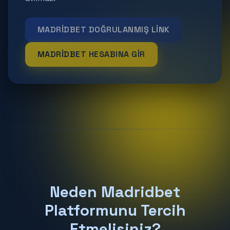
MADRIDBET DOĞRULANMIŞ LINK
MADRIDBET HESABINA GIR
Neden Madridbet
Platformunu Tercih
Etmelisiniz?