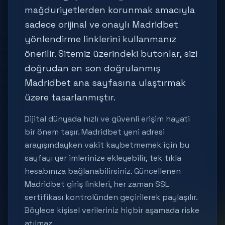
mağduriyetlerden korunmak amacıyla
sadece orijinal ve onaylı Madridbet
yönlendirme linklerini kullanmanız
önerilir. Sitemiz üzerindeki butonlar, sizi
doğrudan en son doğrulanmış
Madridbet ana sayfasına ulaştırmak
üzere tasarlanmıştır.
Dijital dünyada hızlı ve güvenli erişim hayati
bir önem taşır. Madridbet yeni adresi
arayışındayken vakit kaybetmemek için bu
sayfayı yer imlerinize ekleyebilir, tek tıkla
hesabınıza bağlanabilirsiniz. Güncellenen
Madridbet giriş linkleri, her zaman SSL
sertifikası kontrolünden geçirilerek paylaşılır.
Böylece kişisel verileriniz hiçbir aşamada riske
atılmaz.