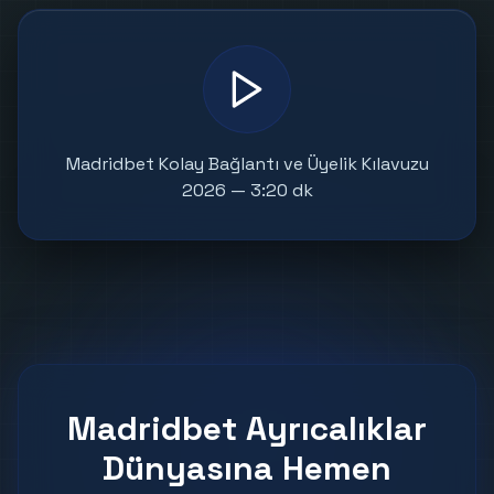
Madridbet Kolay Bağlantı ve Üyelik Kılavuzu
2026 — 3:20 dk
Madridbet Ayrıcalıklar
Dünyasına Hemen