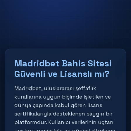
Madridbet Bahis Sitesi
Güvenli ve Lisanslı mı?
Madridbet, uluslararası şeffaflık
kurallarına uygun biçimde işletilen ve
dünya çapında kabul gören lisans
sertifikalarıyla desteklenen saygın bir
platformdur. Kullanıcı verilerinin uçtan
uca korunması için en güncel şifreleme