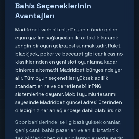
Bahis Seçeneklerinin
Avantajları
Madridbet web sitesi, dünyanın önde gelen
oyun yazılım sağlayıcıları ile ortaklık kurarak
zengin bir oyun yelpazesi sunmaktadır. Rulet,
blackjack, poker ve baccarat gibi canlı casino
klasiklerinden en yeni slot oyunlarına kadar
binlerce alternatif Madridbet bünyesinde yer
alır. Tüm oyun seçenekleri yüksek adillik
standartlarına ve denetlenebilir RNG
sistemlerine dayanır. Mobil uyumlu tasarımı
sayesinde Madridbet güncel adresi üzerinden
dilediğiniz her an eğlenceye dahil olabilirsiniz.
Spor bahislerinde ise lig bazlı yüksek oranlar,
geniş canlı bahis pazarları ve anlık istatistik
takibi Madridbet kullanıcılarının avantajınadır.