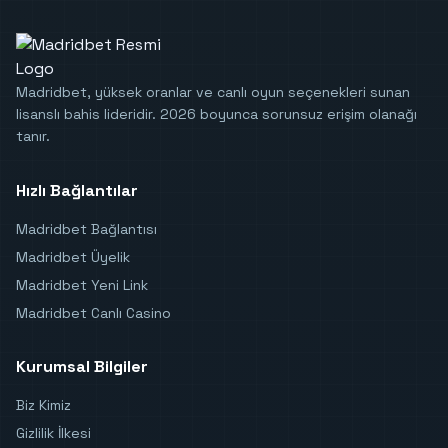
Madridbet, yüksek oranlar ve canlı oyun seçenekleri sunan
lisanslı bahis lideridir. 2026 boyunca sorunsuz erişim olanağı
tanır.
Hızlı Bağlantılar
Madridbet Bağlantısı
Madridbet Üyelik
Madridbet Yeni Link
Madridbet Canlı Casino
Kurumsal Bilgiler
Biz Kimiz
Gizlilik İlkesi