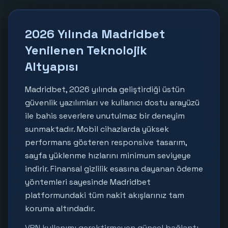
2026 Yılında Madridbet
Yenilenen Teknolojik
Altyapısı
Madridbet, 2026 yılında geliştirdiği üstün
güvenlik yazılımları ve kullanıcı dostu arayüzü
ile bahis severlere unutulmaz bir deneyim
sunmaktadır. Mobil cihazlarda yüksek
performans gösteren responsive tasarım,
sayfa yüklenme hızlarını minimum seviyeye
indirir. Finansal gizlilik esasına dayanan ödeme
yöntemleri sayesinde Madridbet
platformundaki tüm nakit akışlarınız tam
koruma altındadır.
VPN kullanımı gerektirmeyen güncel bağlantı