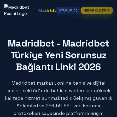
Madridbet
OTURUM AÇ
HESAP OLUŞTUR
Madridbet - Madridbet
Türkiye Yeni Sorunsuz
Bağlantı Linki 2026
Madridbet markası, online bahis ve dijital
casino sektöründe bahis severlere en yüksek
kalitede hizmet sunmaktadır. Gelişmiş güvenlik
önlemleri ve 256-bit SSL veri koruma
protokolleri sayesinde platforma erişim