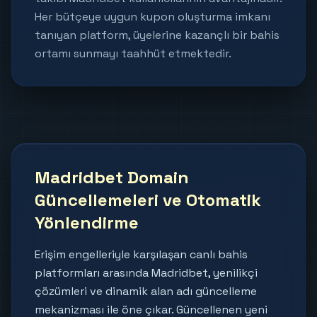
Her bütçeye uygun kupon oluşturma imkanı
tanıyan platform, üyelerine kazançlı bir bahis
ortamı sunmayı taahhüt etmektedir.
Madridbet Domain
Güncellemeleri ve Otomatik
Yönlendirme
Erişim engelleriyle karşılaşan canlı bahis
platformları arasında Madridbet, yenilikçi
çözümleri ve dinamik alan adı güncelleme
mekanizması ile öne çıkar. Güncellenen yeni