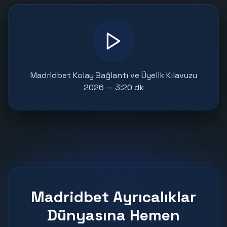
Madridbet Kolay Bağlantı ve Üyelik Kılavuzu
2026 — 3:20 dk
Madridbet Ayrıcalıklar
Dünyasına Hemen