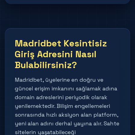
Madridbet Kesintisiz
Giriş Adresini Nasıl
Bulabilirsiniz?
Madridbet, üyelerine en doğru ve
güncel erişim imkanını sağlamak adına
domain adreslerini periyodik olarak
yenilemektedir. Bilişim engellemeleri
sonrasında hızlı aksiyon alan platform,
yeni alan adını derhal yayına alır. Sahte
sitelerin yaşatabileceği