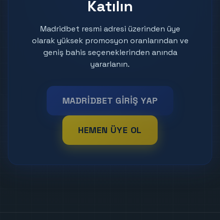
Katılın
Madridbet resmi adresi üzerinden üye
olarak yüksek promosyon oranlarından ve
geniş bahis seçeneklerinden anında
yararlanın.
MADRIDBET GIRIŞ YAP
HEMEN ÜYE OL