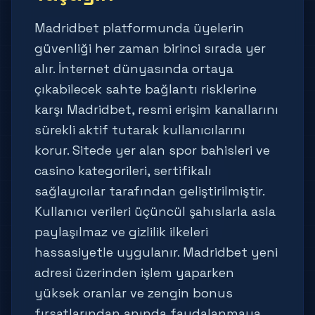
Madridbet platformunda üyelerin
güvenliği her zaman birinci sırada yer
alır. İnternet dünyasında ortaya
çıkabilecek sahte bağlantı risklerine
karşı Madridbet, resmi erişim kanallarını
sürekli aktif tutarak kullanıcılarını
korur. Sitede yer alan spor bahisleri ve
casino kategorileri, sertifikalı
sağlayıcılar tarafından geliştirilmiştir.
Kullanıcı verileri üçüncül şahıslarla asla
paylaşılmaz ve gizlilik ilkeleri
hassasiyetle uygulanır. Madridbet yeni
adresi üzerinden işlem yaparken
yüksek oranlar ve zengin bonus
fırsatlarından anında faydalanmaya