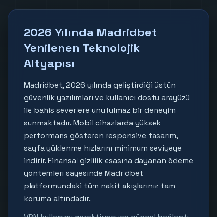
2026 Yılında Madridbet
Yenilenen Teknolojik
Altyapısı
Madridbet, 2026 yılında geliştirdiği üstün
güvenlik yazılımları ve kullanıcı dostu arayüzü
ile bahis severlere unutulmaz bir deneyim
sunmaktadır. Mobil cihazlarda yüksek
performans gösteren responsive tasarım,
sayfa yüklenme hızlarını minimum seviyeye
indirir. Finansal gizlilik esasına dayanan ödeme
yöntemleri sayesinde Madridbet
platformundaki tüm nakit akışlarınız tam
koruma altındadır.
VPN kullanımı gerektirmeyen güncel bağlantı