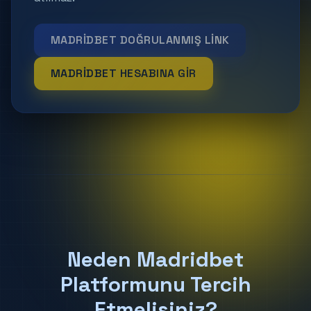
MADRIDBET DOĞRULANMIŞ LINK
MADRIDBET HESABINA GIR
Neden Madridbet
Platformunu Tercih
Etmelisiniz?