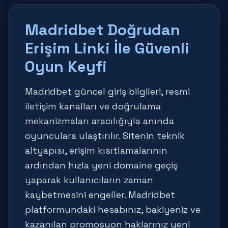
Madridbet Doğrudan
Erişim Linki İle Güvenli
Oyun Keyfi
Madridbet güncel giriş bilgileri, resmi
iletişim kanalları ve doğrulama
mekanizmaları aracılığıyla anında
oyunculara ulaştırılır. Sitenin teknik
altyapısı, erişim kısıtlamalarının
ardından hızla yeni domaine geçiş
yaparak kullanıcıların zaman
kaybetmesini engeller. Madridbet
platformundaki hesabınız, bakiyeniz ve
kazanılan promosyon haklarınız yeni