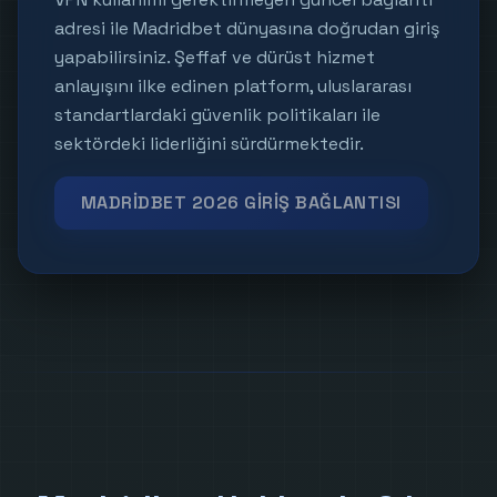
adresi ile Madridbet dünyasına doğrudan giriş
yapabilirsiniz. Şeffaf ve dürüst hizmet
anlayışını ilke edinen platform, uluslararası
standartlardaki güvenlik politikaları ile
sektördeki liderliğini sürdürmektedir.
MADRIDBET 2026 GIRIŞ BAĞLANTISI