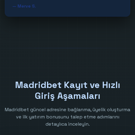
— Merve S.
Madridbet Kayıt ve Hızlı
Giriş Aşamaları
Madridbet güncel adresine bağlanma, üyelik oluşturma
ve ilk yatırım bonusunu talep etme adımlarını
detaylıca inceleyin.