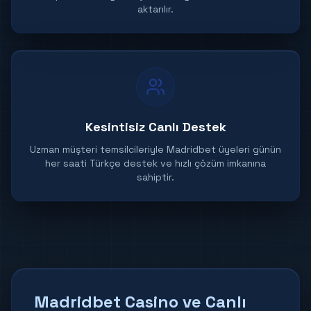
aktarılır.
Kesintisiz Canlı Destek
Uzman müşteri temsilcileriyle Madridbet üyeleri günün
her saati Türkçe destek ve hızlı çözüm imkanına
sahiptir.
Madridbet Casino ve Canlı