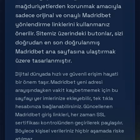
mağduriyetlerden korunmak amacıyla
sadece orijinal ve onaylı Madridbet
yönlendirme linklerini kullanmanız
önerilir. Sitemiz üzerindeki butonlar, sizi
doğrudan en son doğrulanmış
Madridbet ana sayfasına ulaştırmak
üzere tasarlanmıştır.
Dijital dünyada hızlı ve güvenli erişim hayati
bir önem taşır. Madridbet yeni adresi
arayışındayken vakit kaybetmemek için bu
sayfayı yer imlerinize ekleyebilir, tek tıkla
hesabınıza bağlanabilirsiniz. Güncellenen
Madridbet giriş linkleri, her zaman SSL
sertifikası kontrolünden geçirilerek paylaşılır.
Böylece kişisel verileriniz hiçbir aşamada riske
atılmaz.