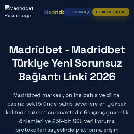
Madridbet
OTURUM AÇ
HESAP OLUŞTUR
Madridbet - Madridbet
Türkiye Yeni Sorunsuz
Bağlantı Linki 2026
Madridbet markası, online bahis ve dijital
casino sektöründe bahis severlere en yüksek
kalitede hizmet sunmaktadır. Gelişmiş güvenlik
önlemleri ve 256-bit SSL veri koruma
protokolleri sayesinde platforma erişim