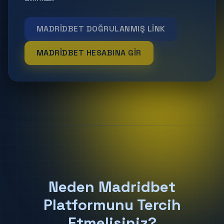
MADRIDBET DOĞRULANMIŞ LINK
MADRIDBET HESABINA GIR
Neden Madridbet
Platformunu Tercih
Etmelisiniz?