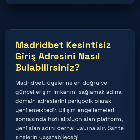
Madridbet Kesintisiz
Giriş Adresini Nasıl
Bulabilirsiniz?
Madridbet, üyelerine en doğru ve
güncel erişim imkanını sağlamak adına
domain adreslerini periyodik olarak
yenilemektedir. Bilişim engellemeleri
sonrasında hızlı aksiyon alan platform,
yeni alan adını derhal yayına alır. Sahte
sitelerin yaşatabileceği