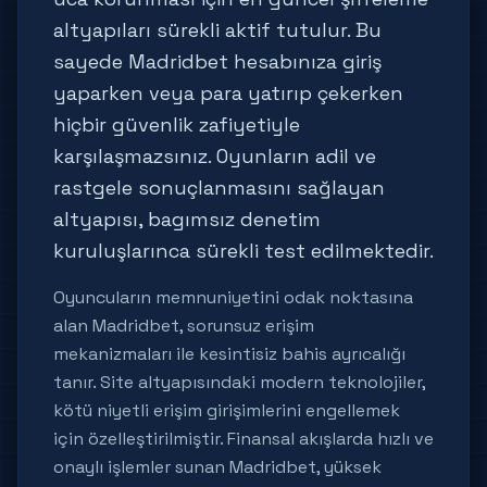
altyapıları sürekli aktif tutulur. Bu
sayede Madridbet hesabınıza giriş
yaparken veya para yatırıp çekerken
hiçbir güvenlik zafiyetiyle
karşılaşmazsınız. Oyunların adil ve
rastgele sonuçlanmasını sağlayan
altyapısı, bagımsız denetim
kuruluşlarınca sürekli test edilmektedir.
Oyuncuların memnuniyetini odak noktasına
alan Madridbet, sorunsuz erişim
mekanizmaları ile kesintisiz bahis ayrıcalığı
tanır. Site altyapısındaki modern teknolojiler,
kötü niyetli erişim girişimlerini engellemek
için özelleştirilmiştir. Finansal akışlarda hızlı ve
onaylı işlemler sunan Madridbet, yüksek