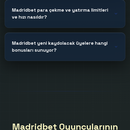
Madridbet para çekme ve yatırma limitleri
ve hızı nasıldır?
Madridbet yeni kaydolacak üyelere hangi
bonusları sunuyor?
Madridbet Oyuncularının