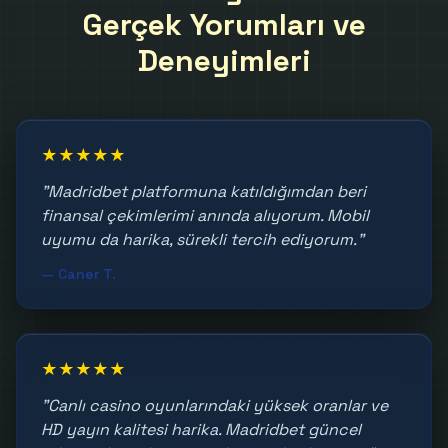
Gerçek Yorumları ve
Deneyimleri
★★★★★
"Madridbet platformuna katıldığımdan beri
finansal çekimlerimi anında alıyorum. Mobil
uyumu da harika, sürekli tercih ediyorum."
— Caner T.
★★★★★
"Canlı casino oyunlarındaki yüksek oranlar ve
HD yayın kalitesi harika. Madridbet güncel