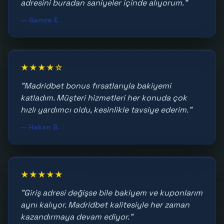
adresini buradan saniyeler içinde alıyorum."
— Gamze E.
★★★★☆
"Madridbet bonus fırsatlarıyla bakiyemi
katladım. Müşteri hizmetleri her konuda çok
hızlı yardımcı oldu, kesinlikle tavsiye ederim."
— Hakan B.
★★★★★
"Giriş adresi değişse bile bakiyem ve kuponlarım
aynı kalıyor. Madridbet kalitesiyle her zaman
kazandırmaya devam ediyor."