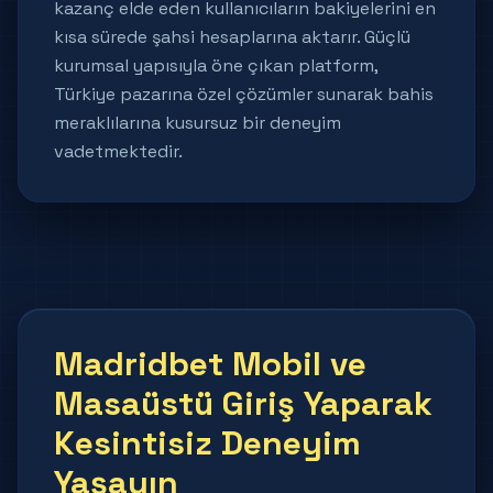
kazanç elde eden kullanıcıların bakiyelerini en
kısa sürede şahsi hesaplarına aktarır. Güçlü
kurumsal yapısıyla öne çıkan platform,
Türkiye pazarına özel çözümler sunarak bahis
meraklılarına kusursuz bir deneyim
vadetmektedir.
Madridbet Mobil ve
Masaüstü Giriş Yaparak
Kesintisiz Deneyim
Yaşayın