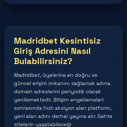
Madridbet Kesintisiz
Giriş Adresini Nasıl
Bulabilirsiniz?
Madridbet, üyelerine en doğru ve
güncel erişim imkanını sağlamak adına
domain adreslerini periyodik olarak
yenilemektedir. Bilişim engellemeleri
sonrasında hızlı aksiyon alan platform,
yeni alan adını derhal yayına alır. Sahte
sitelerin yaşatabileceği