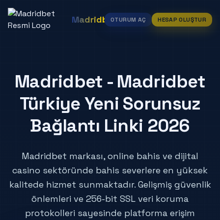
Madridbet
OTURUM AÇ
HESAP OLUŞTUR
Madridbet - Madridbet
Türkiye Yeni Sorunsuz
Bağlantı Linki 2026
Madridbet markası, online bahis ve dijital
casino sektöründe bahis severlere en yüksek
kalitede hizmet sunmaktadır. Gelişmiş güvenlik
önlemleri ve 256-bit SSL veri koruma
protokolleri sayesinde platforma erişim