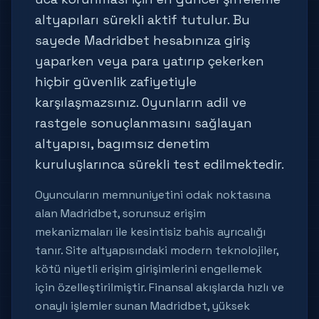
altyapıları sürekli aktif tutulur. Bu
sayede Madridbet hesabınıza giriş
yaparken veya para yatırıp çekerken
hiçbir güvenlik zafiyetiyle
karşılaşmazsınız. Oyunların adil ve
rastgele sonuçlanmasını sağlayan
altyapısı, bagımsız denetim
kuruluşlarınca sürekli test edilmektedir.
Oyuncuların memnuniyetini odak noktasına
alan Madridbet, sorunsuz erişim
mekanizmaları ile kesintisiz bahis ayrıcalığı
tanır. Site altyapısındaki modern teknolojiler,
kötü niyetli erişim girişimlerini engellemek
için özelleştirilmiştir. Finansal akışlarda hızlı ve
onaylı işlemler sunan Madridbet, yüksek