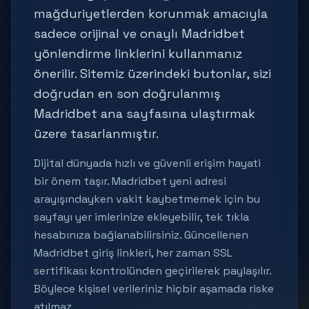
mağduriyetlerden korunmak amacıyla
sadece orijinal ve onaylı Madridbet
yönlendirme linklerini kullanmanız
önerilir. Sitemiz üzerindeki butonlar, sizi
doğrudan en son doğrulanmış
Madridbet ana sayfasına ulaştırmak
üzere tasarlanmıştır.
Dijital dünyada hızlı ve güvenli erişim hayati
bir önem taşır. Madridbet yeni adresi
arayışındayken vakit kaybetmemek için bu
sayfayı yer imlerinize ekleyebilir, tek tıkla
hesabınıza bağlanabilirsiniz. Güncellenen
Madridbet giriş linkleri, her zaman SSL
sertifikası kontrolünden geçirilerek paylaşılır.
Böylece kişisel verileriniz hiçbir aşamada riske
atılmaz.