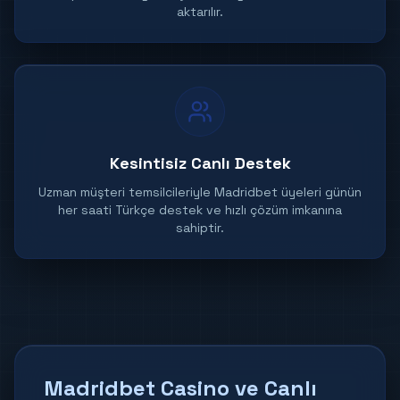
aktarılır.
Kesintisiz Canlı Destek
Uzman müşteri temsilcileriyle Madridbet üyeleri günün
her saati Türkçe destek ve hızlı çözüm imkanına
sahiptir.
Madridbet Casino ve Canlı