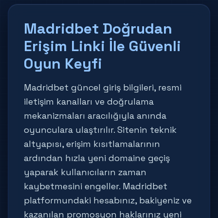
Madridbet Doğrudan
Erişim Linki İle Güvenli
Oyun Keyfi
Madridbet güncel giriş bilgileri, resmi
iletişim kanalları ve doğrulama
mekanizmaları aracılığıyla anında
oyunculara ulaştırılır. Sitenin teknik
altyapısı, erişim kısıtlamalarının
ardından hızla yeni domaine geçiş
yaparak kullanıcıların zaman
kaybetmesini engeller. Madridbet
platformundaki hesabınız, bakiyeniz ve
kazanılan promosyon haklarınız yeni