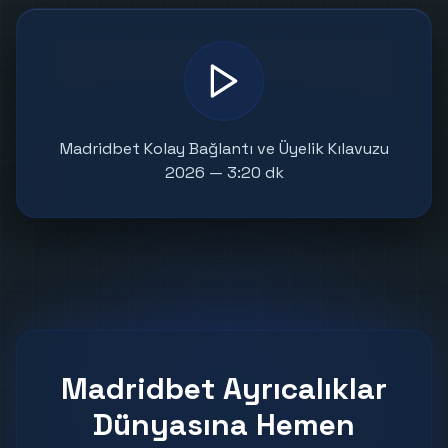
Madridbet Kolay Bağlantı ve Üyelik Kılavuzu
2026 — 3:20 dk
Madridbet Ayrıcalıklar
Dünyasına Hemen