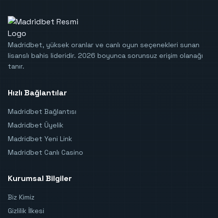
Madridbet, yüksek oranlar ve canlı oyun seçenekleri sunan
lisanslı bahis lideridir. 2026 boyunca sorunsuz erişim olanağı
tanır.
Hızlı Bağlantılar
Madridbet Bağlantısı
Madridbet Üyelik
Madridbet Yeni Link
Madridbet Canlı Casino
Kurumsal Bilgiler
Biz Kimiz
Gizlilik İlkesi