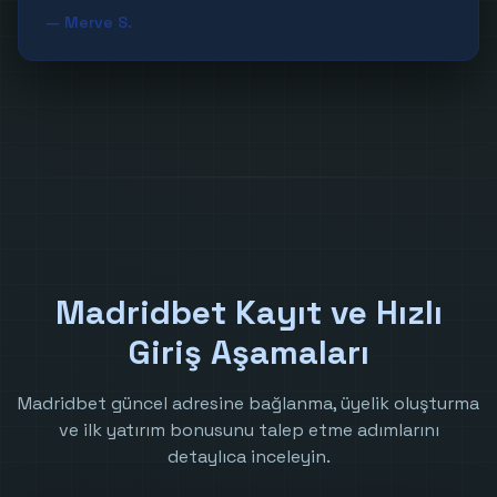
— Merve S.
Madridbet Kayıt ve Hızlı
Giriş Aşamaları
Madridbet güncel adresine bağlanma, üyelik oluşturma
ve ilk yatırım bonusunu talep etme adımlarını
detaylıca inceleyin.