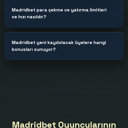
Madridbet para çekme ve yatırma limitleri
ve hızı nasıldır?
Madridbet yeni kaydolacak üyelere hangi
bonusları sunuyor?
Madridbet Oyuncularının