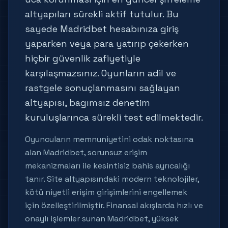
altyapıları sürekli aktif tutulur. Bu
sayede Madridbet hesabınıza giriş
yaparken veya para yatırıp çekerken
hiçbir güvenlik zafiyetiyle
karşılaşmazsınız. Oyunların adil ve
rastgele sonuçlanmasını sağlayan
altyapısı, bagımsız denetim
kuruluşlarınca sürekli test edilmektedir.
Oyuncuların memnuniyetini odak noktasına
alan Madridbet, sorunsuz erişim
mekanizmaları ile kesintisiz bahis ayrıcalığı
tanır. Site altyapısındaki modern teknolojiler,
kötü niyetli erişim girişimlerini engellemek
için özelleştirilmiştir. Finansal akışlarda hızlı ve
onaylı işlemler sunan Madridbet, yüksek