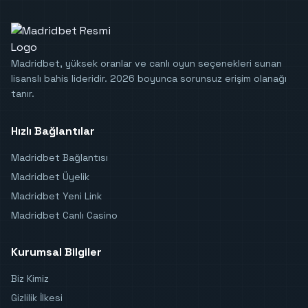
Madridbet, yüksek oranlar ve canlı oyun seçenekleri sunan
lisanslı bahis lideridir. 2026 boyunca sorunsuz erişim olanağı
tanır.
Hızlı Bağlantılar
Madridbet Bağlantısı
Madridbet Üyelik
Madridbet Yeni Link
Madridbet Canlı Casino
Kurumsal Bilgiler
Biz Kimiz
Gizlilik İlkesi