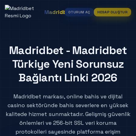
Madridbet
OTURUM AÇ
HESAP OLUŞTUR
Madridbet - Madridbet
Türkiye Yeni Sorunsuz
Bağlantı Linki 2026
Madridbet markası, online bahis ve dijital
casino sektöründe bahis severlere en yüksek
kalitede hizmet sunmaktadır. Gelişmiş güvenlik
önlemleri ve 256-bit SSL veri koruma
protokolleri sayesinde platforma erişim