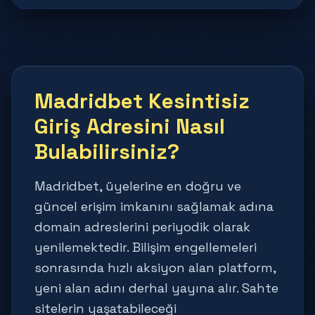
Madridbet Kesintisiz
Giriş Adresini Nasıl
Bulabilirsiniz?
Madridbet, üyelerine en doğru ve
güncel erişim imkanını sağlamak adına
domain adreslerini periyodik olarak
yenilemektedir. Bilişim engellemeleri
sonrasında hızlı aksiyon alan platform,
yeni alan adını derhal yayına alır. Sahte
sitelerin yaşatabileceği