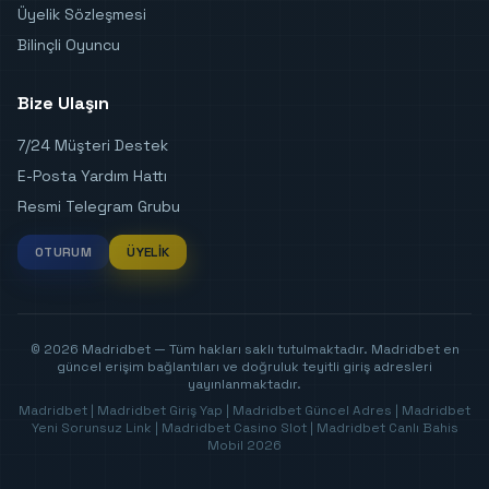
Üyelik Sözleşmesi
Bilinçli Oyuncu
Bize Ulaşın
7/24 Müşteri Destek
E-Posta Yardım Hattı
Resmi Telegram Grubu
OTURUM
ÜYELIK
© 2026 Madridbet — Tüm hakları saklı tutulmaktadır. Madridbet en
güncel erişim bağlantıları ve doğruluk teyitli giriş adresleri
yayınlanmaktadır.
Madridbet | Madridbet Giriş Yap | Madridbet Güncel Adres | Madridbet
Yeni Sorunsuz Link | Madridbet Casino Slot | Madridbet Canlı Bahis
Mobil 2026