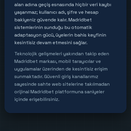
alan adına geçiş esnasında hiçbir veri kaybı
yaşanmaz; kullanıcı adı, şifre ve hesap
bakiyeniz güvende kalır. Madridbet
sistemlerinin sunduğu bu otomatik
adaptasyon gücü, üyelerin bahis keyfinin
kesintisiz devam etmesini sağlar.
Teknolojik gelişmeleri yakından takip eden
Madridbet markası, mobil tarayıcılar ve
uygulamalar üzerinden de kesintisiz erişim
sunmaktadır. Güvenli giriş kanallarımız
sayesinde sahte web sitelerine takılmadan
orijinal Madridbet platformuna saniyeler
içinde erişebilirsiniz.