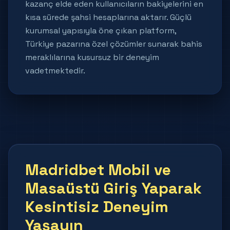
kazanç elde eden kullanıcıların bakiyelerini en
kısa sürede şahsi hesaplarına aktarır. Güçlü
kurumsal yapısıyla öne çıkan platform,
Türkiye pazarına özel çözümler sunarak bahis
meraklılarına kusursuz bir deneyim
vadetmektedir.
Madridbet Mobil ve
Masaüstü Giriş Yaparak
Kesintisiz Deneyim
Yaşayın