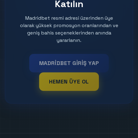
Katılın
Madridbet resmi adresi üzerinden üye
olarak yüksek promosyon oranlarından ve
geniş bahis seçeneklerinden anında
yararlanın.
MADRIDBET GIRIŞ YAP
HEMEN ÜYE OL