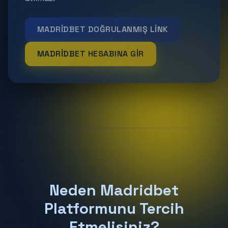
MADRIDBET DOĞRULANMIŞ LINK
MADRIDBET HESABINA GIR
Neden Madridbet
Platformunu Tercih
Etmelisiniz?