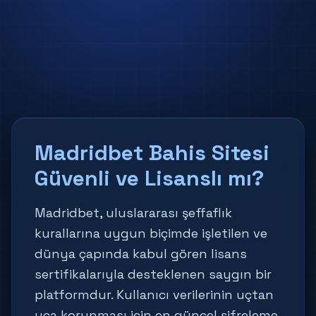
Madridbet Bahis Sitesi
Güvenli ve Lisanslı mı?
Madridbet, uluslararası şeffaflık
kurallarına uygun biçimde işletilen ve
dünya çapında kabul gören lisans
sertifikalarıyla desteklenen saygın bir
platformdur. Kullanıcı verilerinin uçtan
uca korunması için en güncel şifreleme