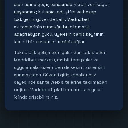
alan adına geçiş esnasında hiçbir veri kaybı
yaşanmaz; kullanıcı adı, şifre ve hesap
bakiyeniz güvende kalır. Madridbet
sistemlerinin sunduğu bu otomatik
adaptasyon gücü, üyelerin bahis keyfinin
kesintisiz devam etmesini sağlar.
Teknolojik gelişmeleri yakından takip eden
Madridbet markası, mobil tarayıcılar ve
uygulamalar üzerinden de kesintisiz erişim
sunmaktadır. Güvenli giriş kanallarımız
sayesinde sahte web sitelerine takılmadan
orijinal Madridbet platformuna saniyeler
içinde erişebilirsiniz.