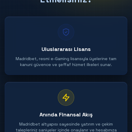
Uluslararası Lisans
Madridbet, resmi e-Gaming lisansıyla üyelerine tam
kanuni güvence ve şeffaf hizmet ilkeleri sunar.
Anında Finansal Akış
Madridbet altyapısı sayesinde yatırım ve çekim
talepleriniz saniyeler içinde onaylanır ve hesabınıza