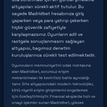
altyapıları sürekli aktif tutulur. Bu
sayede Madridbet hesabınıza giriş
yaparken veya para yatırıp çekerken
hiçbir güvenlik zafiyetiyle
karşılaşmazsınız. Oyunların adil ve
rastgele sonuçlanmasını sağlayan
altyapısı, bagımsız denetim
kuruluşlarınca sürekli test edilmektedir.
Oyuncuların memnuniyetini odak noktasına
alan Madridbet, sorunsuz erişim
mekanizmaları ile kesintisiz bahis ayrıcalığı
tanır. Site altyapısındaki modern teknolojiler,
kötü niyetli erişim girişimlerini engellemek
için özelleştirilmiştir. Finansal akışlarda hızlı ve
onaylı işlemler sunan Madridbet, yüksek