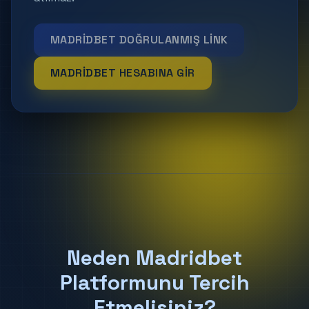
MADRIDBET DOĞRULANMIŞ LINK
MADRIDBET HESABINA GIR
Neden Madridbet
Platformunu Tercih
Etmelisiniz?