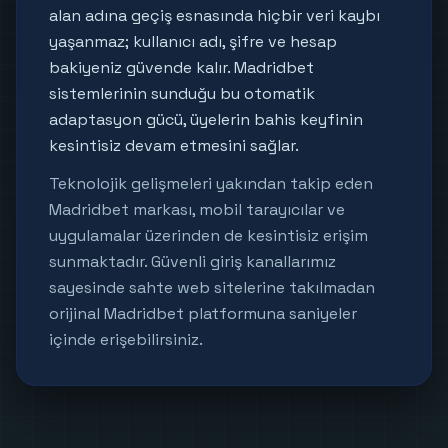
alan adına geçiş esnasında hiçbir veri kaybı
yaşanmaz; kullanıcı adı, şifre ve hesap
bakiyeniz güvende kalır. Madridbet
sistemlerinin sunduğu bu otomatik
adaptasyon gücü, üyelerin bahis keyfinin
kesintisiz devam etmesini sağlar.
Teknolojik gelişmeleri yakından takip eden
Madridbet markası, mobil tarayıcılar ve
uygulamalar üzerinden de kesintisiz erişim
sunmaktadır. Güvenli giriş kanallarımız
sayesinde sahte web sitelerine takılmadan
orijinal Madridbet platformuna saniyeler
içinde erişebilirsiniz.