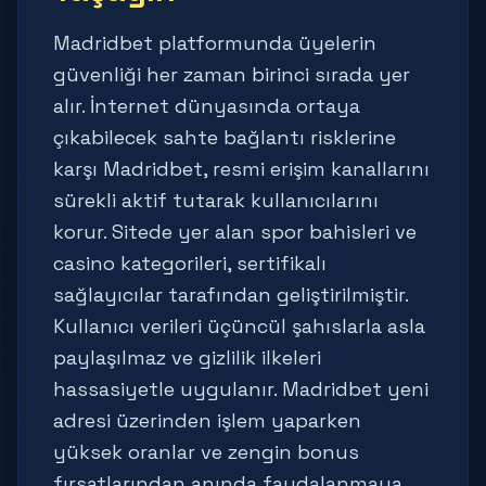
Madridbet platformunda üyelerin
güvenliği her zaman birinci sırada yer
alır. İnternet dünyasında ortaya
çıkabilecek sahte bağlantı risklerine
karşı Madridbet, resmi erişim kanallarını
sürekli aktif tutarak kullanıcılarını
korur. Sitede yer alan spor bahisleri ve
casino kategorileri, sertifikalı
sağlayıcılar tarafından geliştirilmiştir.
Kullanıcı verileri üçüncül şahıslarla asla
paylaşılmaz ve gizlilik ilkeleri
hassasiyetle uygulanır. Madridbet yeni
adresi üzerinden işlem yaparken
yüksek oranlar ve zengin bonus
fırsatlarından anında faydalanmaya