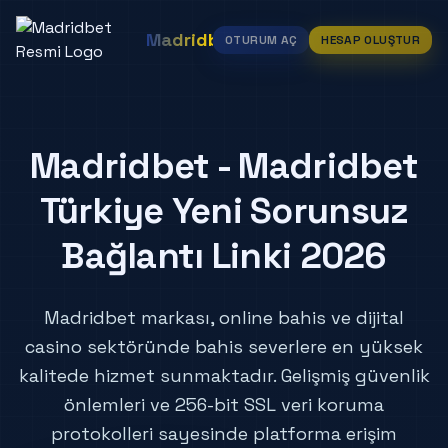
Madridbet
OTURUM AÇ
HESAP OLUŞTUR
Madridbet - Madridbet
Türkiye Yeni Sorunsuz
Bağlantı Linki 2026
Madridbet markası, online bahis ve dijital
casino sektöründe bahis severlere en yüksek
kalitede hizmet sunmaktadır. Gelişmiş güvenlik
önlemleri ve 256-bit SSL veri koruma
protokolleri sayesinde platforma erişim