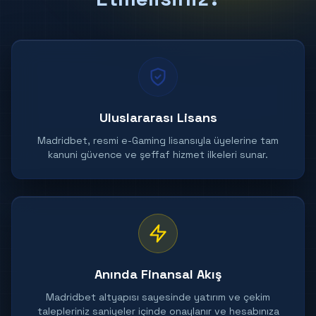
Uluslararası Lisans
Madridbet, resmi e-Gaming lisansıyla üyelerine tam
kanuni güvence ve şeffaf hizmet ilkeleri sunar.
Anında Finansal Akış
Madridbet altyapısı sayesinde yatırım ve çekim
talepleriniz saniyeler içinde onaylanır ve hesabınıza