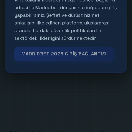
adresi ile Madridbet dünyasına doğrudan giriş
yapabilirsiniz. Şeffaf ve dürüst hizmet
anlayışını ilke edinen platform, uluslararası
standartlardaki güvenlik politikaları ile
sektördeki liderliğini sürdürmektedir.
MADRIDBET 2026 GIRIŞ BAĞLANTISI