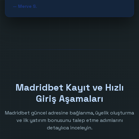
— Merve S.
Madridbet Kayıt ve Hızlı
Giriş Aşamaları
Madridbet güncel adresine bağlanma, üyelik oluşturma
ve ilk yatırım bonusunu talep etme adımlarını
detaylıca inceleyin.