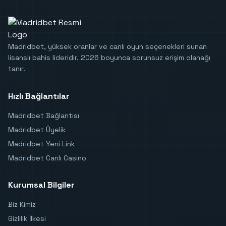
Madridbet, yüksek oranlar ve canlı oyun seçenekleri sunan
lisanslı bahis lideridir. 2026 boyunca sorunsuz erişim olanağı
tanır.
Hızlı Bağlantılar
Madridbet Bağlantısı
Madridbet Üyelik
Madridbet Yeni Link
Madridbet Canlı Casino
Kurumsal Bilgiler
Biz Kimiz
Gizlilik İlkesi