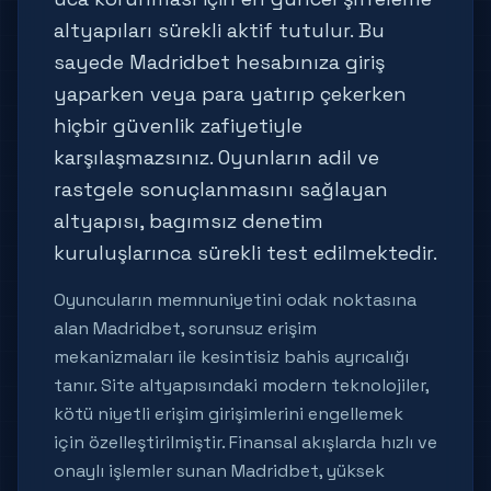
altyapıları sürekli aktif tutulur. Bu
sayede Madridbet hesabınıza giriş
yaparken veya para yatırıp çekerken
hiçbir güvenlik zafiyetiyle
karşılaşmazsınız. Oyunların adil ve
rastgele sonuçlanmasını sağlayan
altyapısı, bagımsız denetim
kuruluşlarınca sürekli test edilmektedir.
Oyuncuların memnuniyetini odak noktasına
alan Madridbet, sorunsuz erişim
mekanizmaları ile kesintisiz bahis ayrıcalığı
tanır. Site altyapısındaki modern teknolojiler,
kötü niyetli erişim girişimlerini engellemek
için özelleştirilmiştir. Finansal akışlarda hızlı ve
onaylı işlemler sunan Madridbet, yüksek