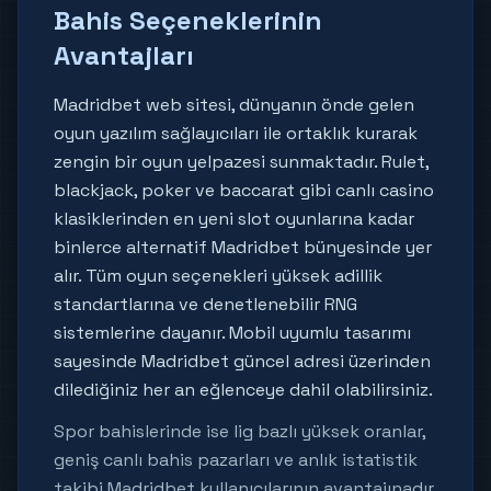
Bahis Seçeneklerinin
Avantajları
Madridbet web sitesi, dünyanın önde gelen
oyun yazılım sağlayıcıları ile ortaklık kurarak
zengin bir oyun yelpazesi sunmaktadır. Rulet,
blackjack, poker ve baccarat gibi canlı casino
klasiklerinden en yeni slot oyunlarına kadar
binlerce alternatif Madridbet bünyesinde yer
alır. Tüm oyun seçenekleri yüksek adillik
standartlarına ve denetlenebilir RNG
sistemlerine dayanır. Mobil uyumlu tasarımı
sayesinde Madridbet güncel adresi üzerinden
dilediğiniz her an eğlenceye dahil olabilirsiniz.
Spor bahislerinde ise lig bazlı yüksek oranlar,
geniş canlı bahis pazarları ve anlık istatistik
takibi Madridbet kullanıcılarının avantajınadır.