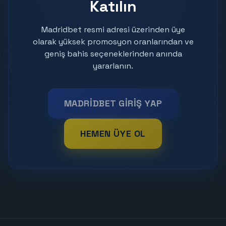
Katılın
Madridbet resmi adresi üzerinden üye
olarak yüksek promosyon oranlarından ve
geniş bahis seçeneklerinden anında
yararlanın.
MADRIDBET GIRIŞ YAP
HEMEN ÜYE OL