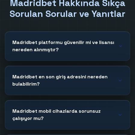
Madridbet Hakkında Sıkça
Sorulan Sorular ve Yanıtlar
Madridbet platformu güvenilir mi ve lisansı
nereden alınmıştır?
Madridbet en son giriş adresini nereden
bulabilirim?
Madridbet mobil cihazlarda sorunsuz
çalışıyor mu?