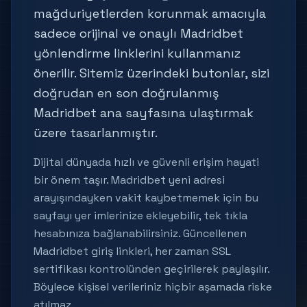
mağduriyetlerden korunmak amacıyla
sadece orijinal ve onaylı Madridbet
yönlendirme linklerini kullanmanız
önerilir. Sitemiz üzerindeki butonlar, sizi
doğrudan en son doğrulanmış
Madridbet ana sayfasına ulaştırmak
üzere tasarlanmıştır.
Dijital dünyada hızlı ve güvenli erişim hayati
bir önem taşır. Madridbet yeni adresi
arayışındayken vakit kaybetmemek için bu
sayfayı yer imlerinize ekleyebilir, tek tıkla
hesabınıza bağlanabilirsiniz. Güncellenen
Madridbet giriş linkleri, her zaman SSL
sertifikası kontrolünden geçirilerek paylaşılır.
Böylece kişisel verileriniz hiçbir aşamada riske
atılmaz.