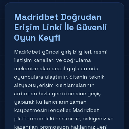
Madridbet Doğrudan
Erişim Linki İle Güvenli
Oyun Keyfi
Madridbet güncel giriş bilgileri, resmi
iletişim kanalları ve doğrulama
mekanizmaları aracılığıyla anında
oyunculara ulaştırılır. Sitenin teknik
altyapısı, erişim kısıtlamalarının
ardından hızla yeni domaine geçiş
yaparak kullanıcıların zaman
kaybetmesini engeller. Madridbet
platformundaki hesabınız, bakiyeniz ve
kazanılan promosyon haklarınız yeni