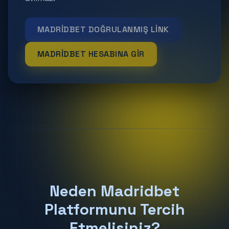
MADRIDBET DOĞRULANMIŞ LINK
MADRIDBET HESABINA GIR
Neden Madridbet
Platformunu Tercih
Etmelisiniz?