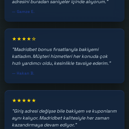
adresini buradan saniyeler içinde alıyorum."
— Gamze E.
★★★★☆
"Madridbet bonus fırsatlarıyla bakiyemi
katladım. Müşteri hizmetleri her konuda çok
hızlı yardımcı oldu, kesinlikle tavsiye ederim."
— Hakan B.
★★★★★
"Giriş adresi değişse bile bakiyem ve kuponlarım
aynı kalıyor. Madridbet kalitesiyle her zaman
kazandırmaya devam ediyor."