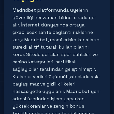
Madridbet platformunda üyelerin
güvenliği her zaman birinci sırada yer
alır. İnternet dünyasında ortaya
çıkabilecek sahte bağlantı risklerine
karşı Madridbet, resmi erişim kanallarını
sürekli aktif tutarak kullanıcılarını
korur. Sitede yer alan spor bahisleri ve
casino kategorileri, sertifikalı
sağlayıcılar tarafından geliştirilmiştir.
Kullanıcı verileri üçüncül şahıslarla asla
paylaşılmaz ve gizlilik ilkeleri
hassasiyetle uygulanır. Madridbet yeni
adresi üzerinden işlem yaparken
yüksek oranlar ve zengin bonus
fırsatlarından anında faydalanmaya