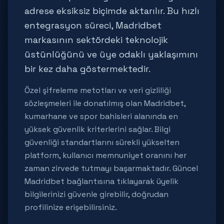
adrese eksiksiz biçimde aktarılır. Bu hızlı
entegrasyon süreci, Madridbet
markasının sektördeki teknolojik
üstünlüğünü ve üye odaklı yaklaşımını
bir kez daha göstermektedir.
Özel şifreleme metotları ve veri gizliliği
sözleşmeleri ile donatılmış olan Madridbet,
kumarhane ve spor bahisleri alanında en
yüksek güvenlik kriterlerini sağlar. Bilgi
güvenliği standartlarını sürekli yükselten
platform, kullanıcı memnuniyet oranını her
zaman zirvede tutmayı başarmaktadır. Güncel
Madridbet bağlantısına tıklayarak üyelik
bilgilerinizi güvenle girebilir, doğrudan
profilinize erişebilirsiniz.