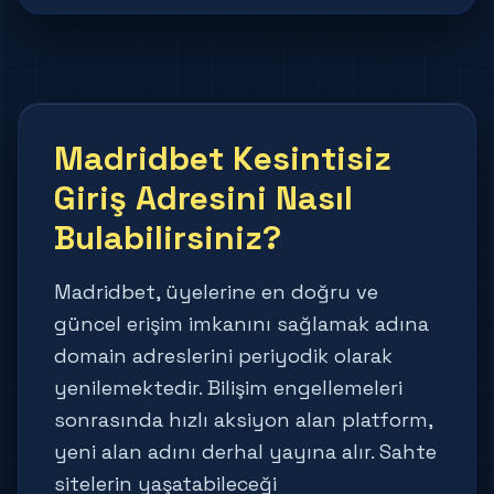
Madridbet Kesintisiz
Giriş Adresini Nasıl
Bulabilirsiniz?
Madridbet, üyelerine en doğru ve
güncel erişim imkanını sağlamak adına
domain adreslerini periyodik olarak
yenilemektedir. Bilişim engellemeleri
sonrasında hızlı aksiyon alan platform,
yeni alan adını derhal yayına alır. Sahte
sitelerin yaşatabileceği