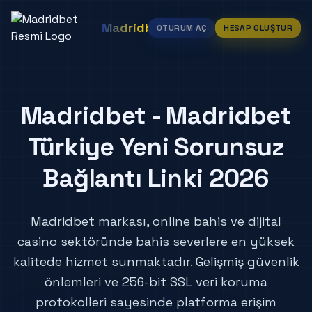
Madridbet
OTURUM AÇ
HESAP OLUŞTUR
Madridbet - Madridbet
Türkiye Yeni Sorunsuz
Bağlantı Linki 2026
Madridbet markası, online bahis ve dijital
casino sektöründe bahis severlere en yüksek
kalitede hizmet sunmaktadır. Gelişmiş güvenlik
önlemleri ve 256-bit SSL veri koruma
protokolleri sayesinde platforma erişim