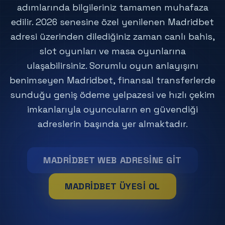
adımlarında bilgileriniz tamamen muhafaza
edilir. 2026 senesine özel yenilenen Madridbet
adresi üzerinden dilediğiniz zaman canlı bahis,
slot oyunları ve masa oyunlarına
ulaşabilirsiniz. Sorumlu oyun anlayışını
benimseyen Madridbet, finansal transferlerde
sunduğu geniş ödeme yelpazesi ve hızlı çekim
imkanlarıyla oyuncuların en güvendiği
adreslerin başında yer almaktadır.
MADRIDBET WEB ADRESINE GIT
MADRIDBET ÜYESI OL