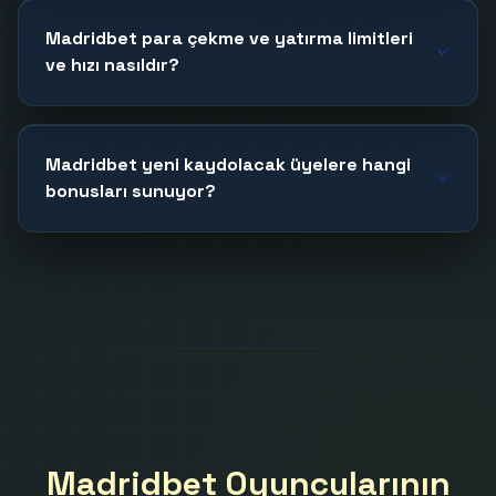
Madridbet para çekme ve yatırma limitleri
ve hızı nasıldır?
Madridbet yeni kaydolacak üyelere hangi
bonusları sunuyor?
Madridbet Oyuncularının