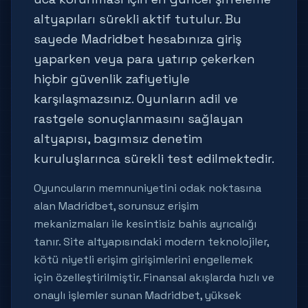
altyapıları sürekli aktif tutulur. Bu
sayede Madridbet hesabınıza giriş
yaparken veya para yatırıp çekerken
hiçbir güvenlik zafiyetiyle
karşılaşmazsınız. Oyunların adil ve
rastgele sonuçlanmasını sağlayan
altyapısı, bagımsız denetim
kuruluşlarınca sürekli test edilmektedir.
Oyuncuların memnuniyetini odak noktasına
alan Madridbet, sorunsuz erişim
mekanizmaları ile kesintisiz bahis ayrıcalığı
tanır. Site altyapısındaki modern teknolojiler,
kötü niyetli erişim girişimlerini engellemek
için özelleştirilmiştir. Finansal akışlarda hızlı ve
onaylı işlemler sunan Madridbet, yüksek