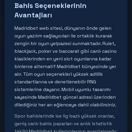
Bahis Seçeneklerinin
Avantajları
Madridbet web sitesi, dünyanın önde gelen
oyun yazılım sağlayıcıları ile ortaklık kurarak
zengin bir oyun yelpazesi sunmaktadır. Rulet,
blackjack, poker ve baccarat gibi canlı casino
klasiklerinden en yeni slot oyunlarına kadar
binlerce alternatif Madridbet bünyesinde yer
alır. Tüm oyun seçenekleri yüksek adillik
standartlarına ve denetlenebilir RNG
sistemlerine dayanır. Mobil uyumlu tasarımı
sayesinde Madridbet güncel adresi üzerinden
dilediğiniz her an eğlenceye dahil olabilirsiniz.
Spor bahislerinde ise lig bazlı yüksek oranlar,
geniş canlı bahis pazarları ve anlık istatistik
takibi Madridbet kullanıcılarının avantajınadır.