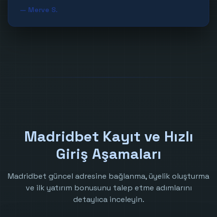
— Merve S.
Madridbet Kayıt ve Hızlı
Giriş Aşamaları
Madridbet güncel adresine bağlanma, üyelik oluşturma
ve ilk yatırım bonusunu talep etme adımlarını
detaylıca inceleyin.