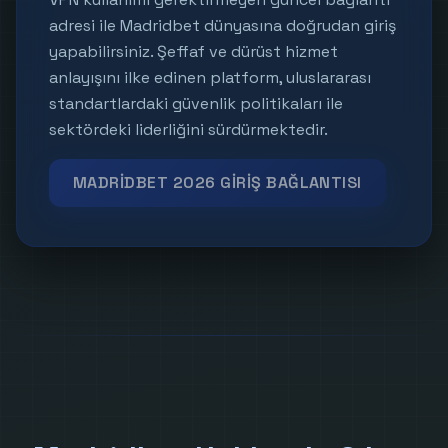
adresi ile Madridbet dünyasına doğrudan giriş
yapabilirsiniz. Şeffaf ve dürüst hizmet
anlayışını ilke edinen platform, uluslararası
standartlardaki güvenlik politikaları ile
sektördeki liderliğini sürdürmektedir.
MADRIDBET 2026 GIRIŞ BAĞLANTISI