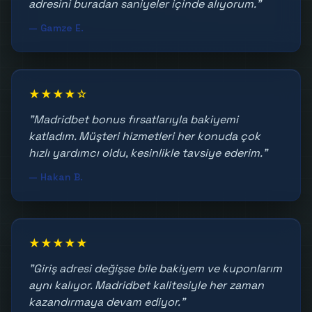
adresini buradan saniyeler içinde alıyorum."
— Gamze E.
★★★★☆
"Madridbet bonus fırsatlarıyla bakiyemi
katladım. Müşteri hizmetleri her konuda çok
hızlı yardımcı oldu, kesinlikle tavsiye ederim."
— Hakan B.
★★★★★
"Giriş adresi değişse bile bakiyem ve kuponlarım
aynı kalıyor. Madridbet kalitesiyle her zaman
kazandırmaya devam ediyor."