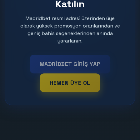
Katılın
Madridbet resmi adresi üzerinden üye
olarak yüksek promosyon oranlarından ve
geniş bahis seçeneklerinden anında
yararlanın.
MADRIDBET GIRIŞ YAP
HEMEN ÜYE OL