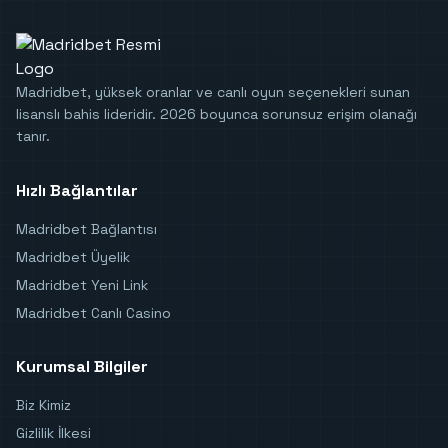
Madridbet, yüksek oranlar ve canlı oyun seçenekleri sunan
lisanslı bahis lideridir. 2026 boyunca sorunsuz erişim olanağı
tanır.
Hızlı Bağlantılar
Madridbet Bağlantısı
Madridbet Üyelik
Madridbet Yeni Link
Madridbet Canlı Casino
Kurumsal Bilgiler
Biz Kimiz
Gizlilik İlkesi