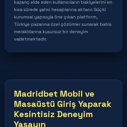
kazanç elde eden kullanıcıların bakiyelerini en
kısa sürede şahsi hesaplarına aktarır. Güçlü
kurumsal yapısıyla öne çıkan platform,
Türkiye pazarına özel çözümler sunarak bahis
meraklılarına kusursuz bir deneyim
vadetmektedir.
Madridbet Mobil ve
Masaüstü Giriş Yaparak
Kesintisiz Deneyim
Yaşayın