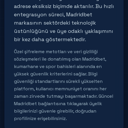
adrese eksiksiz biçimde aktarılır. Bu hızlı
entegrasyon süreci, Madridbet
markasının sektördeki teknolojik
üstünlüğünü ve üye odaklı yaklaşımını
bir kez daha göstermektedir.
Özel şifreleme metotları ve veri gizliliği
sözleşmeleri ile donatılmış olan Madridbet,
kumarhane ve spor bahisleri alanında en
yüksek güvenlik kriterlerini sağlar. Bilgi
güvenliği standartlarını sürekli yükselten
platform, kullanıcı memnuniyet oranını her
zaman zirvede tutmayı başarmaktadır. Güncel
Madridbet bağlantısına tıklayarak üyelik
bilgilerinizi güvenle girebilir, doğrudan
profilinize erişebilirsiniz.