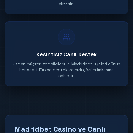
aktarılır.
Kesintisiz Canlı Destek
Uzman müşteri temsilcileriyle Madridbet üyeleri günün
her saati Türkçe destek ve hızlı çözüm imkanına
sahiptir.
Madridbet Casino ve Canlı