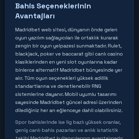
Bahis Seçeneklerinin
Avantajları
Madridbet web sitesi, dünyanın önde gelen
oyun yazılım sağlayıcıları ile ortaklık kurarak
zengin bir oyun yelpazesi sunmaktadır. Rulet,
blackjack, poker ve baccarat gibi canlı casino
klasiklerinden en yeni slot oyunlarına kadar
binlerce alternatif Madridbet bünyesinde yer
alır. Tüm oyun seçenekleri yüksek adillik
standartlarına ve denetlenebilir RNG
sistemlerine dayanır. Mobil uyumlu tasarımı
sayesinde Madridbet güncel adresi üzerinden
dilediğiniz her an eğlenceye dahil olabilirsiniz.
Spor bahislerinde ise lig bazlı yüksek oranlar,
geniş canlı bahis pazarları ve anlık istatistik
takibi Madridbet kullanıcılarının avantajınadır.