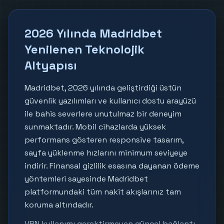
2026 Yılında Madridbet
Yenilenen Teknolojik
Altyapısı
Madridbet, 2026 yılında geliştirdiği üstün
güvenlik yazılımları ve kullanıcı dostu arayüzü
ile bahis severlere unutulmaz bir deneyim
sunmaktadır. Mobil cihazlarda yüksek
performans gösteren responsive tasarım,
sayfa yüklenme hızlarını minimum seviyeye
indirir. Finansal gizlilik esasına dayanan ödeme
yöntemleri sayesinde Madridbet
platformundaki tüm nakit akışlarınız tam
koruma altındadır.
VPN kullanımı gerektirmeyen güncel bağlantı