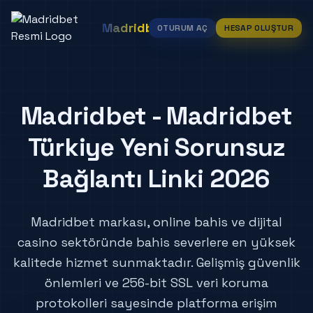
Madridbet
OTURUM AÇ
HESAP OLUŞTUR
Madridbet - Madridbet
Türkiye Yeni Sorunsuz
Bağlantı Linki 2026
Madridbet markası, online bahis ve dijital
casino sektöründe bahis severlere en yüksek
kalitede hizmet sunmaktadır. Gelişmiş güvenlik
önlemleri ve 256-bit SSL veri koruma
protokolleri sayesinde platforma erişim