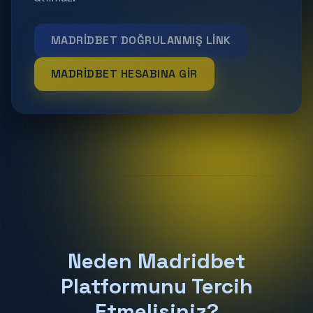
MADRIDBET DOĞRULANMIŞ LINK
MADRIDBET HESABINA GIR
Neden Madridbet
Platformunu Tercih
Etmelisiniz?