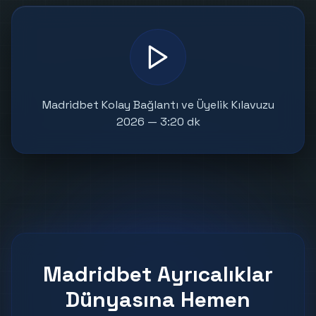
Madridbet Kolay Bağlantı ve Üyelik Kılavuzu
2026 — 3:20 dk
Madridbet Ayrıcalıklar
Dünyasına Hemen