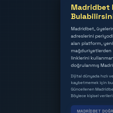
Madridbet K
Bulabilirsin
Madridbet, üyeleri
adreslerini periyod
alan platform, yeni
mağduriyetlerden 
linklerini kullanma
doğrulanmış Madrid
Dijital dünyada hızlı 
kaybetmemek için bu sa
Güncellenen Madridbet 
Böylece kişisel veriler
MADRIDBET DOĞR