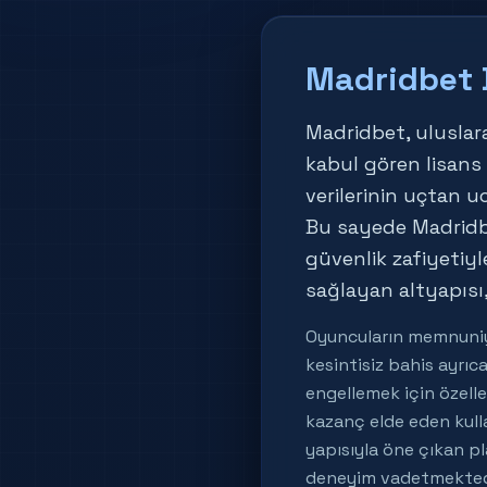
Madridbet B
Madridbet, uluslara
kabul gören lisans 
verilerinin uçtan u
Bu sayede Madridbe
güvenlik zafiyetiyl
sağlayan altyapısı
Oyuncuların memnuniye
kesintisiz bahis ayrıca
engellemek için özelleş
kazanç elde eden kulla
yapısıyla öne çıkan p
deneyim vadetmekted