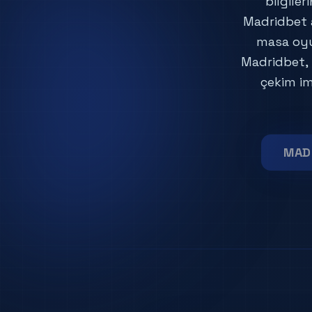
bilgile
Madridbet a
masa oyu
Madridbet, 
çekim im
MAD