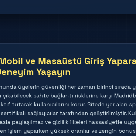
Mobil ve Masaüstü Giriş Yapar
 Deneyim Yaşayın
nda üyelerin güvenliği her zaman birinci sırada yer
çıkabilecek sahte bağlantı risklerine karşı Madridb
aktif tutarak kullanıcılarını korur. Sitede yer alan sp
sertifikalı sağlayıcılar tarafından geliştirilmiştir. Kul
asla paylaşılmaz ve gizlilik ilkeleri hassasiyetle uy
den işlem yaparken yüksek oranlar ve zengin bonus 