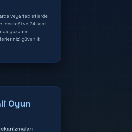
larda veya tabletlerde
ı desteği ve 24 saat
nında çözüme
erlerinizi güvenlik
li Oyun
 mekanizmaları