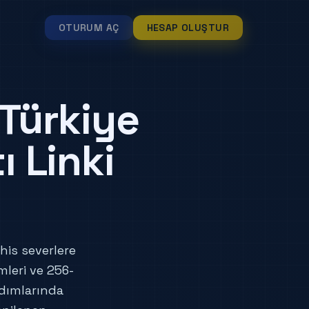
OTURUM AÇ
HESAP OLUŞTUR
Türkiye
 Linki
his severlere
leri ve 256-
adımlarında