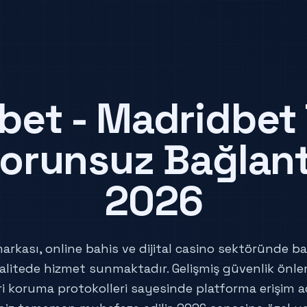
bet - Madridbet 
Sorunsuz Bağlantı
2026
rkası, online bahis ve dijital casino sektöründe ba
alitede hizmet sunmaktadır. Gelişmiş güvenlik önlem
ri koruma protokolleri sayesinde platforma erişim 