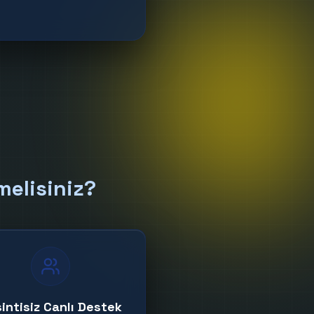
elisiniz?
intisiz Canlı Destek