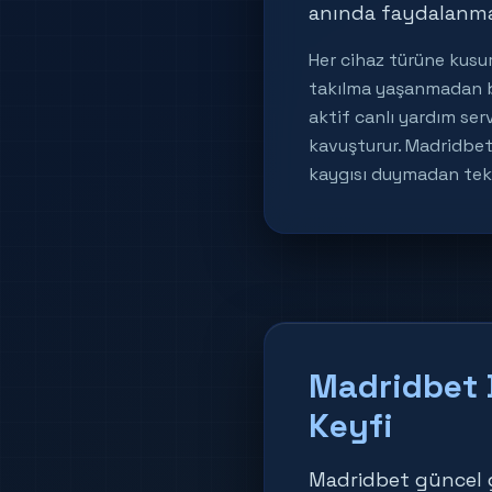
anında faydalanmay
Her cihaz türüne kusu
takılma yaşanmadan b
aktif canlı yardım se
kavuşturur. Madridbet
kaygısı duymadan tek 
Madridbet D
Keyfi
Madridbet güncel gi