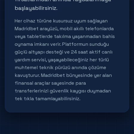
başlayabilirsiniz.
Her cihaz türüne kusursuz uyum sağlayan
Madridbet arayüzü, mobil akıllı telefonlarda
veya tabletlerde takılma yaşanmadan bahis
oynama imkanı verir. Platformun sunduğu
güçlü altyapı desteği ve 24 saat aktif canlı
yardım servisi, yaşayabileceğiniz her türlü
muhtemel teknik pürüzü anında çözüme
kavuşturur. Madridbet bünyesinde yer alan
finansal araçlar sayesinde para
transferlerinizi güvenlik kaygısı duymadan
tek tıkla tamamlayabilirsiniz.