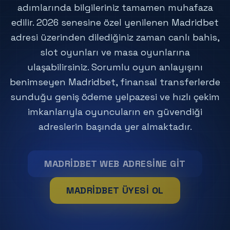
adımlarında bilgileriniz tamamen muhafaza
edilir. 2026 senesine özel yenilenen Madridbet
adresi üzerinden dilediğiniz zaman canlı bahis,
slot oyunları ve masa oyunlarına
ulaşabilirsiniz. Sorumlu oyun anlayışını
benimseyen Madridbet, finansal transferlerde
sunduğu geniş ödeme yelpazesi ve hızlı çekim
imkanlarıyla oyuncuların en güvendiği
adreslerin başında yer almaktadır.
MADRIDBET WEB ADRESINE GIT
MADRIDBET ÜYESI OL