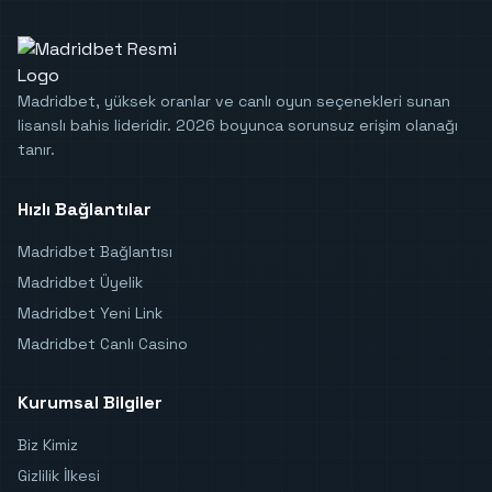
Madridbet, yüksek oranlar ve canlı oyun seçenekleri sunan
lisanslı bahis lideridir. 2026 boyunca sorunsuz erişim olanağı
tanır.
Hızlı Bağlantılar
Madridbet Bağlantısı
Madridbet Üyelik
Madridbet Yeni Link
Madridbet Canlı Casino
Kurumsal Bilgiler
Biz Kimiz
Gizlilik İlkesi