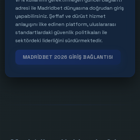
adresi ile Madridbet dünyasına doğrudan giriş
yapabilirsiniz. Şeffaf ve dürüst hizmet
anlayışını ilke edinen platform, uluslararası
standartlardaki güvenlik politikaları ile
sektördeki liderliğini sürdürmektedir.
MADRIDBET 2026 GIRIŞ BAĞLANTISI