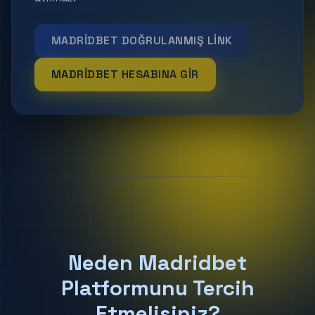
MADRIDBET DOĞRULANMIŞ LINK
MADRIDBET HESABINA GIR
Neden Madridbet
Platformunu Tercih
Etmelisiniz?