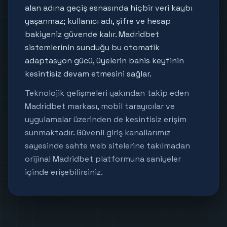
alan adına geçiş esnasında hiçbir veri kaybı
yaşanmaz; kullanıcı adı, şifre ve hesap
bakiyeniz güvende kalır. Madridbet
sistemlerinin sunduğu bu otomatik
adaptasyon gücü, üyelerin bahis keyfinin
kesintisiz devam etmesini sağlar.
Teknolojik gelişmeleri yakından takip eden
Madridbet markası, mobil tarayıcılar ve
uygulamalar üzerinden de kesintisiz erişim
sunmaktadır. Güvenli giriş kanallarımız
sayesinde sahte web sitelerine takılmadan
orijinal Madridbet platformuna saniyeler
içinde erişebilirsiniz.