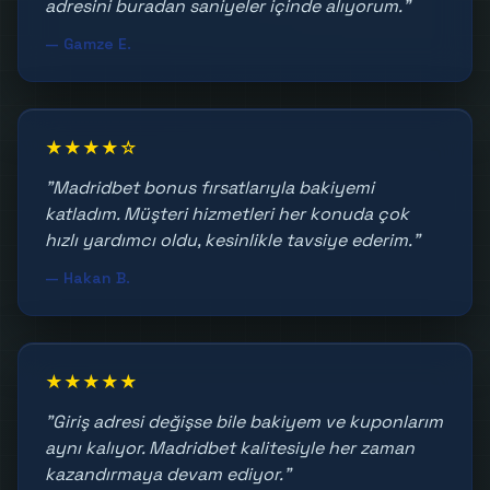
adresini buradan saniyeler içinde alıyorum."
— Gamze E.
★★★★☆
"Madridbet bonus fırsatlarıyla bakiyemi
katladım. Müşteri hizmetleri her konuda çok
hızlı yardımcı oldu, kesinlikle tavsiye ederim."
— Hakan B.
★★★★★
"Giriş adresi değişse bile bakiyem ve kuponlarım
aynı kalıyor. Madridbet kalitesiyle her zaman
kazandırmaya devam ediyor."