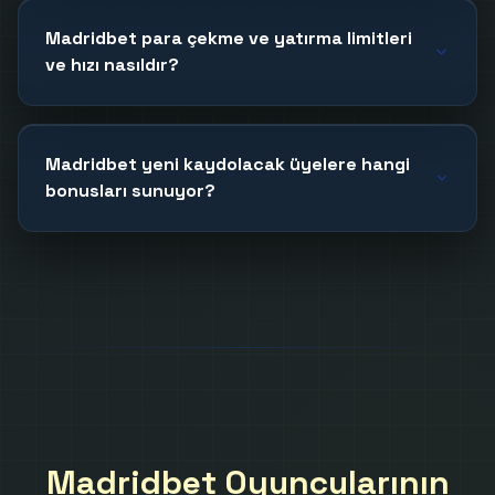
Madridbet para çekme ve yatırma limitleri
ve hızı nasıldır?
Madridbet yeni kaydolacak üyelere hangi
bonusları sunuyor?
Madridbet Oyuncularının