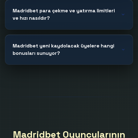
Madridbet para çekme ve yatırma limitleri
ve hızı nasıldır?
Madridbet yeni kaydolacak üyelere hangi
bonusları sunuyor?
Madridbet Oyuncularının