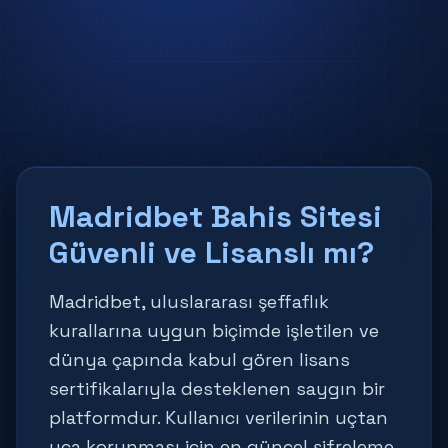
Madridbet Bahis Sitesi
Güvenli ve Lisanslı mı?
Madridbet, uluslararası şeffaflık
kurallarına uygun biçimde işletilen ve
dünya çapında kabul gören lisans
sertifikalarıyla desteklenen saygın bir
platformdur. Kullanıcı verilerinin uçtan
uca korunması için en güncel şifreleme