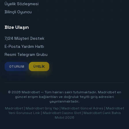
Üyelik Sözleşmesi
Bilinçli Oyuncu
Bize Ulaşın
7/24 Müşteri Destek
E-Posta Yardım Hattı
Resmi Telegram Grubu
OTURUM
ÜYELIK
© 2026 Madridbet — Tüm hakları saklı tutulmaktadır. Madridbet en
güncel erişim bağlantıları ve doğruluk teyitli giriş adresleri
yayınlanmaktadır.
Madridbet | Madridbet Giriş Yap | Madridbet Güncel Adres | Madridbet
Yeni Sorunsuz Link | Madridbet Casino Slot | Madridbet Canlı Bahis
Mobil 2026