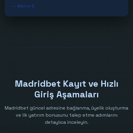
— Merve S.
Madridbet Kayıt ve Hızlı
Giriş Aşamaları
Madridbet güncel adresine bağlanma, üyelik oluşturma
ve ilk yatırım bonusunu talep etme adımlarını
detaylıca inceleyin.