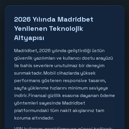
2026 Yılında Madridbet
Yenilenen Teknolojik
Altyapısı
Madridbet, 2026 yılında geliştirdiği üstün
güvenlik yazılımları ve kullanıcı dostu arayüzü
ile bahis severlere unutulmaz bir deneyim
sunmaktadır. Mobil cihazlarda yüksek
performans gösteren responsive tasarım,
sayfa yüklenme hızlarını minimum seviyeye
indirir. Finansal gizlilik esasına dayanan ödeme
yöntemleri sayesinde Madridbet
platformundaki tüm nakit akışlarınız tam
koruma altındadır.
VPN kullanımı gerektirmeyen güncel bağlantı