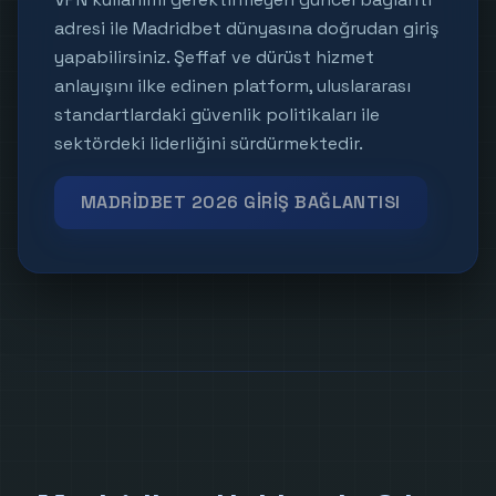
adresi ile Madridbet dünyasına doğrudan giriş
yapabilirsiniz. Şeffaf ve dürüst hizmet
anlayışını ilke edinen platform, uluslararası
standartlardaki güvenlik politikaları ile
sektördeki liderliğini sürdürmektedir.
MADRIDBET 2026 GIRIŞ BAĞLANTISI