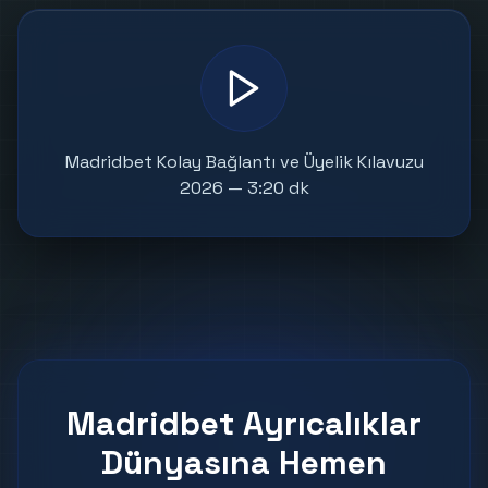
Madridbet Kolay Bağlantı ve Üyelik Kılavuzu
2026 — 3:20 dk
Madridbet Ayrıcalıklar
Dünyasına Hemen