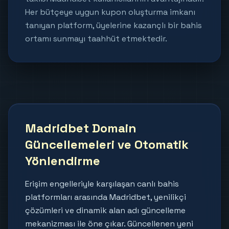
Her bütçeye uygun kupon oluşturma imkanı
tanıyan platform, üyelerine kazançlı bir bahis
ortamı sunmayı taahhüt etmektedir.
Madridbet Domain
Güncellemeleri ve Otomatik
Yönlendirme
Erişim engelleriyle karşılaşan canlı bahis
platformları arasında Madridbet, yenilikçi
çözümleri ve dinamik alan adı güncelleme
mekanizması ile öne çıkar. Güncellenen yeni