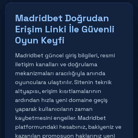
Madridbet Doğrudan
Erişim Linki İle Güvenli
Oyun Keyfi
Madridbet güncel giriş bilgileri, resmi
iletişim kanalları ve doğrulama
mekanizmaları aracılığıyla anında
oyunculara ulaştırılır. Sitenin teknik
altyapısı, erişim kısıtlamalarının
ardından hızla yeni domaine geçiş
yaparak kullanıcıların zaman
kaybetmesini engeller. Madridbet
platformundaki hesabınız, bakiyeniz ve
kazanılan promosyon haklarınız yeni