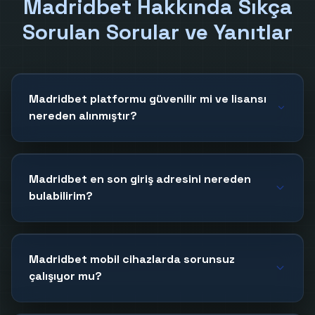
Madridbet Hakkında Sıkça
Sorulan Sorular ve Yanıtlar
Madridbet platformu güvenilir mi ve lisansı
nereden alınmıştır?
Madridbet en son giriş adresini nereden
bulabilirim?
Madridbet mobil cihazlarda sorunsuz
çalışıyor mu?