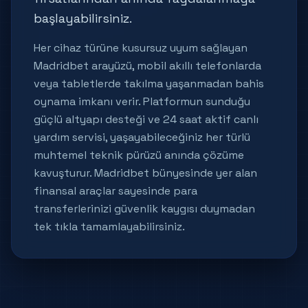
başlayabilirsiniz.
Her cihaz türüne kusursuz uyum sağlayan
Madridbet arayüzü, mobil akıllı telefonlarda
veya tabletlerde takılma yaşanmadan bahis
oynama imkanı verir. Platformun sunduğu
güçlü altyapı desteği ve 24 saat aktif canlı
yardım servisi, yaşayabileceğiniz her türlü
muhtemel teknik pürüzü anında çözüme
kavuşturur. Madridbet bünyesinde yer alan
finansal araçlar sayesinde para
transferlerinizi güvenlik kaygısı duymadan
tek tıkla tamamlayabilirsiniz.