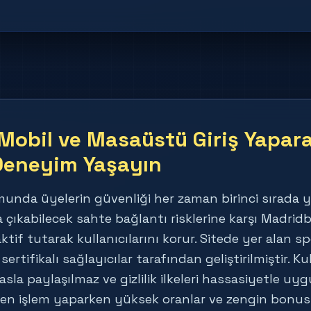
Mobil ve Masaüstü Giriş Yapar
 Deneyim Yaşayın
nda üyelerin güvenliği her zaman birinci sırada yer
çıkabilecek sahte bağlantı risklerine karşı Madridb
aktif tutarak kullanıcılarını korur. Sitede yer alan sp
sertifikalı sağlayıcılar tarafından geliştirilmiştir. Kul
asla paylaşılmaz ve gizlilik ilkeleri hassasiyetle uy
den işlem yaparken yüksek oranlar ve zengin bonus 