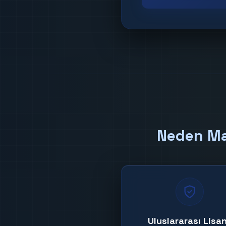
Neden Ma
Uluslararası Lisa