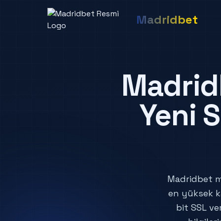
Madridbet
Madrid
Yeni 
Madridbet ma
en yüksek k
bit SSL ve