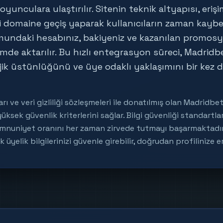
oyunculara ulaştırılır. Sitenin teknik altyapısı, eriş
i domaine geçiş yaparak kullanıcıların zaman kaybe
undaki hesabınız, bakiyeniz ve kazanılan promosyo
imde aktarılır. Bu hızlı entegrasyon süreci, Madrid
jik üstünlüğünü ve üye odaklı yaklaşımını bir kez 
rı ve veri gizliliği sözleşmeleri ile donatılmış olan Madridb
üksek güvenlik kriterlerini sağlar. Bilgi güvenliği standartla
emnuniyet oranını her zaman zirvede tutmayı başarmaktadı
 üyelik bilgilerinizi güvenle girebilir, doğrudan profilinize eri