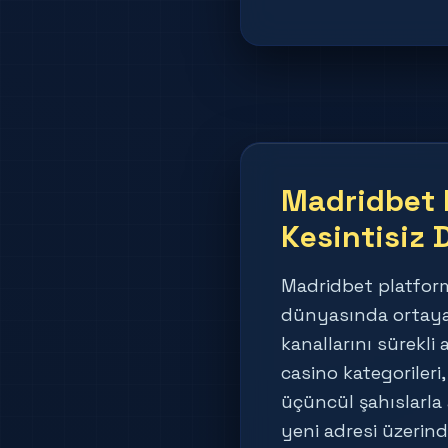
Madridbet 
Kesintisiz
Madridbet platformu
dünyasında ortaya 
kanallarını sürekli 
casino kategorileri, 
üçüncül şahıslarla 
yeni adresi üzerin