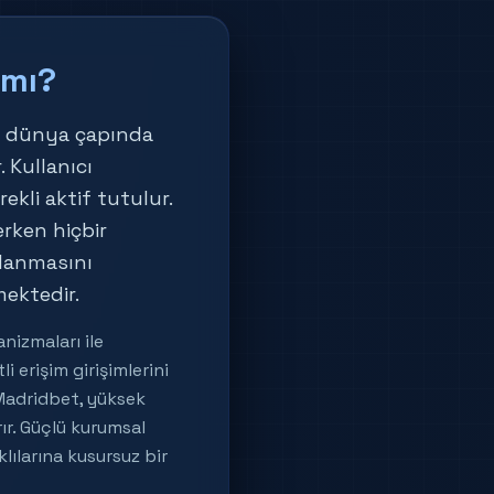
 mı?
ve dünya çapında
 Kullanıcı
ekli aktif tutulur.
rken hiçbir
çlanmasını
mektedir.
izmaları ile
i erişim girişimlerini
n Madridbet, yüksek
ır. Güçlü kurumsal
lılarına kusursuz bir