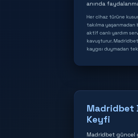
anında faydalanmay
Her cihaz türüne kusu
takılma yaşanmadan b
aktif canlı yardım se
kavuşturur. Madridbet
kaygısı duymadan tek 
Madridbet D
Keyfi
Madridbet güncel gi