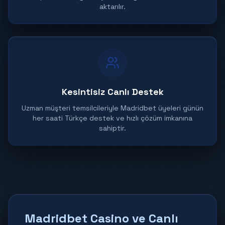
aktarılır.
Kesintisiz Canlı Destek
Uzman müşteri temsilcileriyle Madridbet üyeleri günün
her saati Türkçe destek ve hızlı çözüm imkanına
sahiptir.
Madridbet Casino ve Canlı