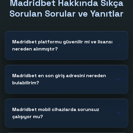
Madridbet Hakkında Sıkça
Sorulan Sorular ve Yanıtlar
Madridbet platformu güvenilir mi ve lisansı
nereden alınmıştır?
Madridbet en son giriş adresini nereden
bulabilirim?
Madridbet mobil cihazlarda sorunsuz
çalışıyor mu?