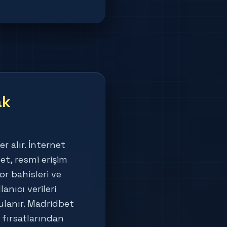
ak
 alır. İnternet
et, resmi erişim
or bahisleri ve
lanıcı verileri
gulanır. Madridbet
fırsatlarından