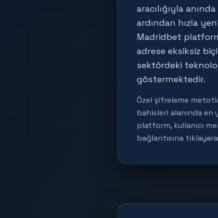
aracılığıyla anında 
ardından hızla yen
Madridbet platform
adrese eksiksiz biç
sektördeki teknolo
göstermektedir.
Özel şifreleme metotla
bahisleri alanında en y
platform, kullanıcı m
bağlantısına tıklayarak