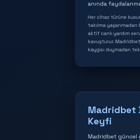
anında faydalanmay
Her cihaz türüne kusu
takılma yaşanmadan b
aktif canlı yardım se
kavuşturur. Madridbet
kaygısı duymadan tek 
Madridbet D
Keyfi
Madridbet güncel gi