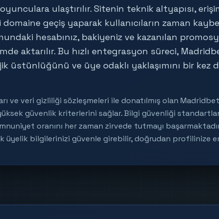
oyunculara ulaştırılır. Sitenin teknik altyapısı, eriş
i domaine geçiş yaparak kullanıcıların zaman kaybe
undaki hesabınız, bakiyeniz ve kazanılan promosyo
imde aktarılır. Bu hızlı entegrasyon süreci, Madrid
jik üstünlüğünü ve üye odaklı yaklaşımını bir kez 
rı ve veri gizliliği sözleşmeleri ile donatılmış olan Madridb
üksek güvenlik kriterlerini sağlar. Bilgi güvenliği standartla
emnuniyet oranını her zaman zirvede tutmayı başarmaktadı
 üyelik bilgilerinizi güvenle girebilir, doğrudan profilinize eri