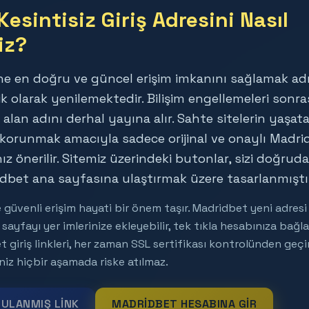
esintisiz Giriş Adresini Nasıl
iz?
ne en doğru ve güncel erişim imkanını sağlamak a
ik olarak yenilemektedir. Bilişim engellemeleri sonra
 alan adını derhal yayına alır. Sahte sitelerin yaşat
korunmak amacıyla sadece orijinal ve onaylı Madr
nız önerilir. Sitemiz üzerindeki butonlar, sizi doğru
bet ana sayfasına ulaştırmak üzere tasarlanmıştır
ve güvenli erişim hayati bir önem taşır. Madridbet yeni adres
yfayı yer imlerinize ekleyebilir, tek tıkla hesabınıza bağlan
giriş linkleri, her zaman SSL sertifikası kontrolünden geçiri
iniz hiçbir aşamada riske atılmaz.
ULANMIŞ LINK
MADRIDBET HESABINA GIR