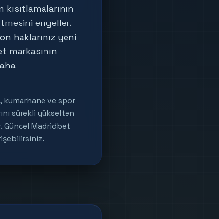
im kısıtlamalarının
tmesini engeller.
n haklarınız yeni
bet markasının
daha
et, kumarhane ve spor
rını sürekli yükselten
r. Güncel Madridbet
şebilirsiniz.