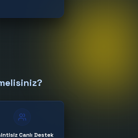
elisiniz?
intisiz Canlı Destek