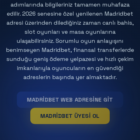
adımlarında bilgileriniz tamamen muhafaza
edilir. 2026 senesine özel yenilenen Madridbet
adresi üzerinden dilediğiniz zaman canlı bahis,
slot oyunları ve masa oyunlarına
ulaşabilirsiniz. Sorumlu oyun anlayışını
benimseyen Madridbet, finansal transferlerde
sunduğu geniş ödeme yelpazesi ve hızlı çekim
imkanlarıyla oyuncuların en güvendiği
adreslerin başında yer almaktadır.
MADRIDBET WEB ADRESINE GIT
MADRIDBET ÜYESI OL