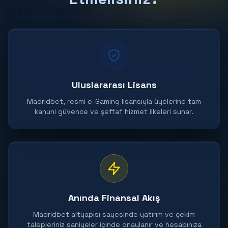
Uluslararası Lisans
Madridbet, resmi e-Gaming lisansıyla üyelerine tam
kanuni güvence ve şeffaf hizmet ilkeleri sunar.
Anında Finansal Akış
Madridbet altyapısı sayesinde yatırım ve çekim
talepleriniz saniyeler içinde onaylanır ve hesabınıza