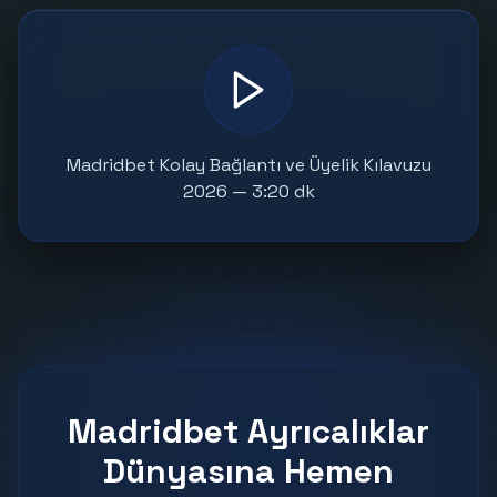
Madridbet Kolay Bağlantı ve Üyelik Kılavuzu
2026 — 3:20 dk
Madridbet Ayrıcalıklar
Dünyasına Hemen