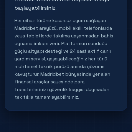
başlayabilirsiniz.
Her cihaz türüne kusursuz uyum sağlayan
Madridbet arayüzü, mobil akıllı telefonlarda
veya tabletlerde takılma yaşanmadan bahis
oynama imkanı verir. Platformun sunduğu
güçlü altyapı desteği ve 24 saat aktif canlı
yardım servisi, yaşayabileceğiniz her türlü
muhtemel teknik pürüzü anında çözüme
kavuşturur. Madridbet bünyesinde yer alan
finansal araçlar sayesinde para
transferlerinizi güvenlik kaygısı duymadan
tek tıkla tamamlayabilirsiniz.