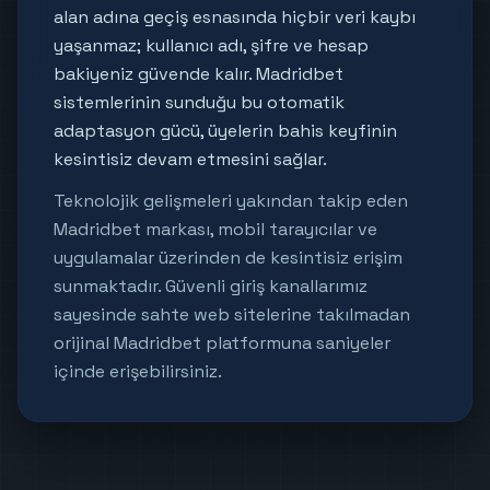
alan adına geçiş esnasında hiçbir veri kaybı
yaşanmaz; kullanıcı adı, şifre ve hesap
bakiyeniz güvende kalır. Madridbet
sistemlerinin sunduğu bu otomatik
adaptasyon gücü, üyelerin bahis keyfinin
kesintisiz devam etmesini sağlar.
Teknolojik gelişmeleri yakından takip eden
Madridbet markası, mobil tarayıcılar ve
uygulamalar üzerinden de kesintisiz erişim
sunmaktadır. Güvenli giriş kanallarımız
sayesinde sahte web sitelerine takılmadan
orijinal Madridbet platformuna saniyeler
içinde erişebilirsiniz.