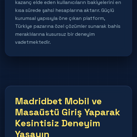
kazanç elde eden kullanıcıların bakiyelerini en
kısa sürede şahsi hesaplarına aktarır. Güçlü
kurumsal yapısıyla öne çıkan platform,
Türkiye pazarına özel çözümler sunarak bahis
meraklılarına kusursuz bir deneyim
vadetmektedir.
Madridbet Mobil ve
Masaüstü Giriş Yaparak
Kesintisiz Deneyim
Yaşayın