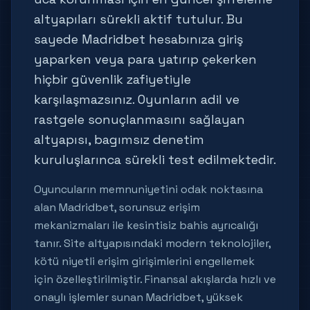
altyapıları sürekli aktif tutulur. Bu
sayede Madridbet hesabınıza giriş
yaparken veya para yatırıp çekerken
hiçbir güvenlik zafiyetiyle
karşılaşmazsınız. Oyunların adil ve
rastgele sonuçlanmasını sağlayan
altyapısı, bagımsız denetim
kuruluşlarınca sürekli test edilmektedir.
Oyuncuların memnuniyetini odak noktasına
alan Madridbet, sorunsuz erişim
mekanizmaları ile kesintisiz bahis ayrıcalığı
tanır. Site altyapısındaki modern teknolojiler,
kötü niyetli erişim girişimlerini engellemek
için özelleştirilmiştir. Finansal akışlarda hızlı ve
onaylı işlemler sunan Madridbet, yüksek