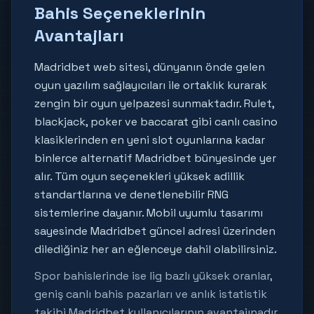
Bahis Seçeneklerinin
Avantajları
Madridbet web sitesi, dünyanın önde gelen
oyun yazılım sağlayıcıları ile ortaklık kurarak
zengin bir oyun yelpazesi sunmaktadır. Rulet,
blackjack, poker ve baccarat gibi canlı casino
klasiklerinden en yeni slot oyunlarına kadar
binlerce alternatif Madridbet bünyesinde yer
alır. Tüm oyun seçenekleri yüksek adillik
standartlarına ve denetlenebilir RNG
sistemlerine dayanır. Mobil uyumlu tasarımı
sayesinde Madridbet güncel adresi üzerinden
dilediğiniz her an eğlenceye dahil olabilirsiniz.
Spor bahislerinde ise lig bazlı yüksek oranlar,
geniş canlı bahis pazarları ve anlık istatistik
takibi Madridbet kullanıcılarının avantajınadır.