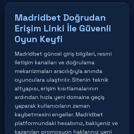
Madridbet Doğrudan
Erişim Linki İle Güvenli
Oyun Keyfi
Madridbet güncel giriş bilgileri, resmi
iletişim kanalları ve doğrulama
mekanizmaları aracılığıyla anında
oyunculara ulaştırılır. Sitenin teknik
altyapısı, erişim kısıtlamalarının
ardından hızla yeni domaine geçiş
yaparak kullanıcıların zaman
kaybetmesini engeller. Madridbet
platformundaki hesabınız, bakiyeniz ve
kazanılan promosyon haklarınız yeni