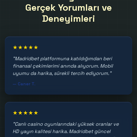
Gerçek Yorumları ve
Deneyimleri
★★★★★
"Madridbet platformuna katıldığımdan beri
finansal çekimlerimi anında alıyorum. Mobil
uyumu da harika, sürekli tercih ediyorum."
— Caner T.
★★★★★
"Canlı casino oyunlarındaki yüksek oranlar ve
HD yayın kalitesi harika. Madridbet güncel