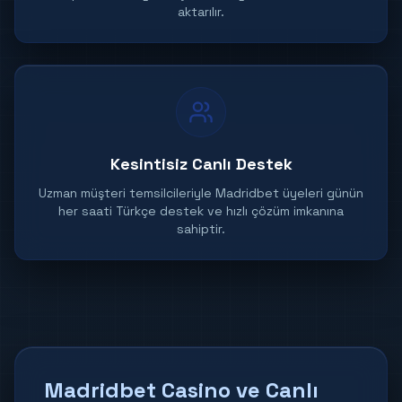
aktarılır.
Kesintisiz Canlı Destek
Uzman müşteri temsilcileriyle Madridbet üyeleri günün
her saati Türkçe destek ve hızlı çözüm imkanına
sahiptir.
Madridbet Casino ve Canlı