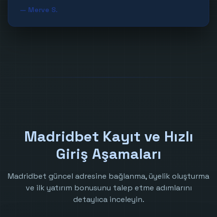
— Merve S.
Madridbet Kayıt ve Hızlı
Giriş Aşamaları
Madridbet güncel adresine bağlanma, üyelik oluşturma
ve ilk yatırım bonusunu talep etme adımlarını
detaylıca inceleyin.