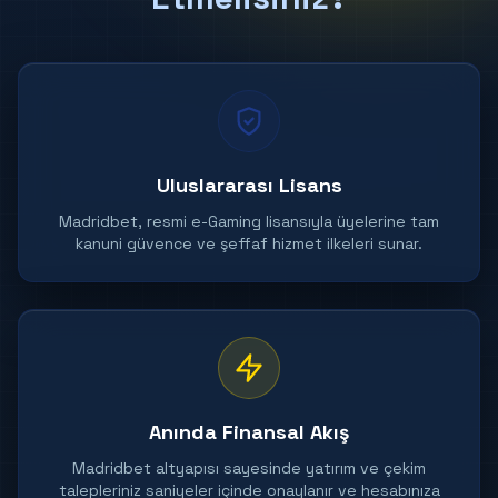
Uluslararası Lisans
Madridbet, resmi e-Gaming lisansıyla üyelerine tam
kanuni güvence ve şeffaf hizmet ilkeleri sunar.
Anında Finansal Akış
Madridbet altyapısı sayesinde yatırım ve çekim
talepleriniz saniyeler içinde onaylanır ve hesabınıza