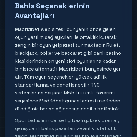
Bahis Seçeneklerinin
Avantajları
Madridbet web sitesi, dünyanın önde gelen
oyun yazılım sağlayıcıları ile ortaklık kurarak
zengin bir oyun yelpazesi sunmaktadır. Rulet,
blackjack, poker ve baccarat gibi canlı casino
klasiklerinden en yeni slot oyunlarına kadar
binlerce alternatif Madridbet bünyesinde yer
alır. Tüm oyun seçenekleri yüksek adillik
standartlarına ve denetlenebilir RNG
sistemlerine dayanır. Mobil uyumlu tasarımı
sayesinde Madridbet güncel adresi üzerinden
dilediğiniz her an eğlenceye dahil olabilirsiniz.
Spor bahislerinde ise lig bazlı yüksek oranlar,
geniş canlı bahis pazarları ve anlık istatistik
takibi Madridbet kullanıcılarının avantajınadır.