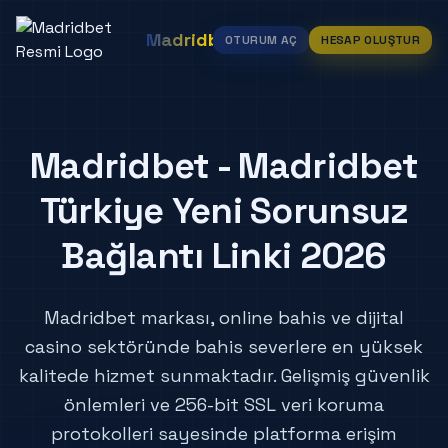
Madridbet
OTURUM AÇ
HESAP OLUŞTUR
Madridbet - Madridbet
Türkiye Yeni Sorunsuz
Bağlantı Linki 2026
Madridbet markası, online bahis ve dijital
casino sektöründe bahis severlere en yüksek
kalitede hizmet sunmaktadır. Gelişmiş güvenlik
önlemleri ve 256-bit SSL veri koruma
protokolleri sayesinde platforma erişim