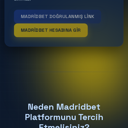
MADRIDBET DOĞRULANMIŞ LINK
MADRIDBET HESABINA GIR
Neden Madridbet
Platformunu Tercih
Etmelisiniz?