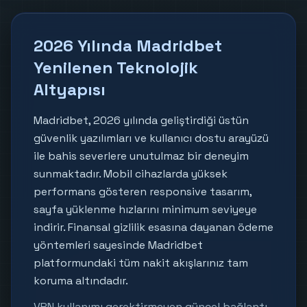
2026 Yılında Madridbet
Yenilenen Teknolojik
Altyapısı
Madridbet, 2026 yılında geliştirdiği üstün
güvenlik yazılımları ve kullanıcı dostu arayüzü
ile bahis severlere unutulmaz bir deneyim
sunmaktadır. Mobil cihazlarda yüksek
performans gösteren responsive tasarım,
sayfa yüklenme hızlarını minimum seviyeye
indirir. Finansal gizlilik esasına dayanan ödeme
yöntemleri sayesinde Madridbet
platformundaki tüm nakit akışlarınız tam
koruma altındadır.
VPN kullanımı gerektirmeyen güncel bağlantı