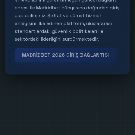
adresi ile Madridbet dünyasına doğrudan giriş
yapabilirsiniz. Şeffaf ve dürüst hizmet
anlayışını ilke edinen platform, uluslararası
standartlardaki güvenlik politikaları ile
sektördeki liderliğini sürdürmektedir.
MADRIDBET 2026 GIRIŞ BAĞLANTISI