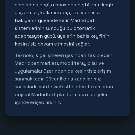
alan adına geçiş esnasında hiçbir veri kaybı
yaşanmaz; kullanıcı adı, şifre ve hesap
bakiyeniz güvende kalır. Madridbet
sistemlerinin sunduğu bu otomatik
adaptasyon gücü, üyelerin bahis keyfinin
kesintisiz devam etmesini sağlar.
Teknolojik gelişmeleri yakından takip eden
Madridbet markası, mobil tarayıcılar ve
uygulamalar üzerinden de kesintisiz erişim
sunmaktadır. Güvenli giriş kanallarımız
sayesinde sahte web sitelerine takılmadan
orijinal Madridbet platformuna saniyeler
içinde erişebilirsiniz.