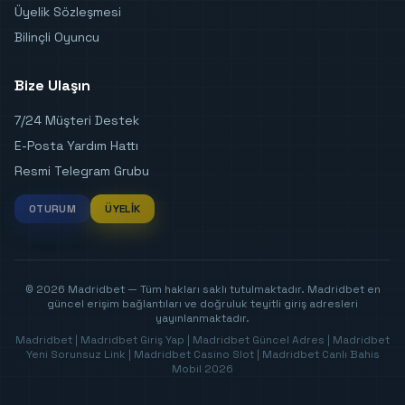
Üyelik Sözleşmesi
Bilinçli Oyuncu
Bize Ulaşın
7/24 Müşteri Destek
E-Posta Yardım Hattı
Resmi Telegram Grubu
OTURUM
ÜYELIK
© 2026 Madridbet — Tüm hakları saklı tutulmaktadır. Madridbet en
güncel erişim bağlantıları ve doğruluk teyitli giriş adresleri
yayınlanmaktadır.
Madridbet | Madridbet Giriş Yap | Madridbet Güncel Adres | Madridbet
Yeni Sorunsuz Link | Madridbet Casino Slot | Madridbet Canlı Bahis
Mobil 2026