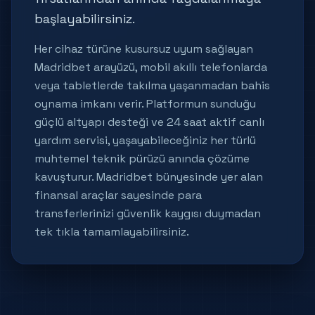
başlayabilirsiniz.
Her cihaz türüne kusursuz uyum sağlayan
Madridbet arayüzü, mobil akıllı telefonlarda
veya tabletlerde takılma yaşanmadan bahis
oynama imkanı verir. Platformun sunduğu
güçlü altyapı desteği ve 24 saat aktif canlı
yardım servisi, yaşayabileceğiniz her türlü
muhtemel teknik pürüzü anında çözüme
kavuşturur. Madridbet bünyesinde yer alan
finansal araçlar sayesinde para
transferlerinizi güvenlik kaygısı duymadan
tek tıkla tamamlayabilirsiniz.