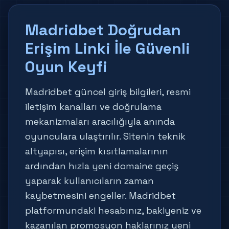
Madridbet Doğrudan
Erişim Linki İle Güvenli
Oyun Keyfi
Madridbet güncel giriş bilgileri, resmi
iletişim kanalları ve doğrulama
mekanizmaları aracılığıyla anında
oyunculara ulaştırılır. Sitenin teknik
altyapısı, erişim kısıtlamalarının
ardından hızla yeni domaine geçiş
yaparak kullanıcıların zaman
kaybetmesini engeller. Madridbet
platformundaki hesabınız, bakiyeniz ve
kazanılan promosyon haklarınız yeni