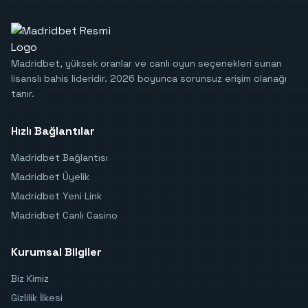
Madridbet, yüksek oranlar ve canlı oyun seçenekleri sunan
lisanslı bahis lideridir. 2026 boyunca sorunsuz erişim olanağı
tanır.
Hızlı Bağlantılar
Madridbet Bağlantısı
Madridbet Üyelik
Madridbet Yeni Link
Madridbet Canlı Casino
Kurumsal Bilgiler
Biz Kimiz
Gizlilik İlkesi