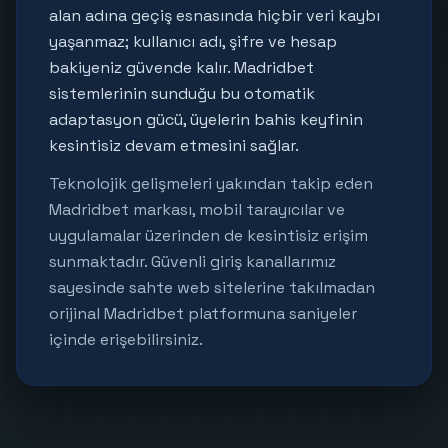
alan adına geçiş esnasında hiçbir veri kaybı
yaşanmaz; kullanıcı adı, şifre ve hesap
bakiyeniz güvende kalır. Madridbet
sistemlerinin sunduğu bu otomatik
adaptasyon gücü, üyelerin bahis keyfinin
kesintisiz devam etmesini sağlar.
Teknolojik gelişmeleri yakından takip eden
Madridbet markası, mobil tarayıcılar ve
uygulamalar üzerinden de kesintisiz erişim
sunmaktadır. Güvenli giriş kanallarımız
sayesinde sahte web sitelerine takılmadan
orijinal Madridbet platformuna saniyeler
içinde erişebilirsiniz.