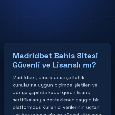
Madridbet Bahis Sitesi
Güvenli ve Lisanslı mı?
Madridbet, uluslararası şeffaflık
kurallarına uygun biçimde işletilen ve
dünya çapında kabul gören lisans
sertifikalarıyla desteklenen saygın bir
platformdur. Kullanıcı verilerinin uçtan
uca korunması için en güncel şifreleme