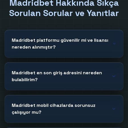
Madridbet Hakkında Sıkça
Sorulan Sorular ve Yanıtlar
Madridbet platformu güvenilir mi ve lisansı
nereden alınmıştır?
Madridbet en son giriş adresini nereden
bulabilirim?
Madridbet mobil cihazlarda sorunsuz
çalışıyor mu?