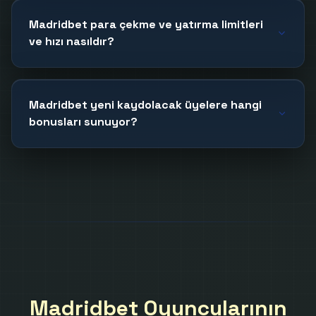
Madridbet para çekme ve yatırma limitleri
ve hızı nasıldır?
Madridbet yeni kaydolacak üyelere hangi
bonusları sunuyor?
Madridbet Oyuncularının