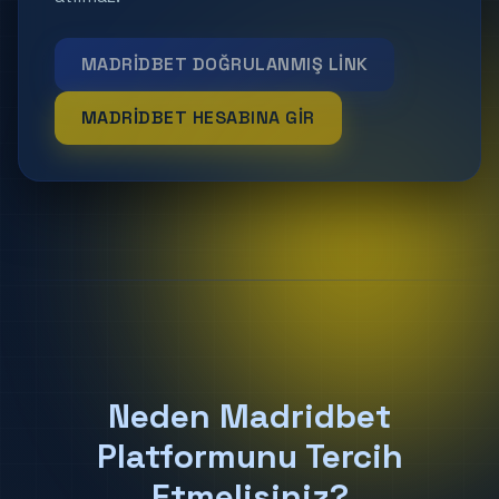
MADRIDBET DOĞRULANMIŞ LINK
MADRIDBET HESABINA GIR
Neden Madridbet
Platformunu Tercih
Etmelisiniz?