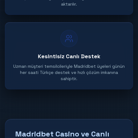
aktarılır.
Kesintisiz Canlı Destek
Uzman müşteri temsilcileriyle Madridbet üyeleri günün
her saati Türkçe destek ve hızlı çözüm imkanına
sahiptir.
Madridbet Casino ve Canlı