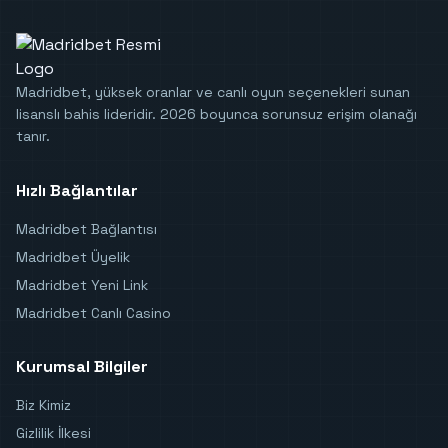
Madridbet, yüksek oranlar ve canlı oyun seçenekleri sunan
lisanslı bahis lideridir. 2026 boyunca sorunsuz erişim olanağı
tanır.
Hızlı Bağlantılar
Madridbet Bağlantısı
Madridbet Üyelik
Madridbet Yeni Link
Madridbet Canlı Casino
Kurumsal Bilgiler
Biz Kimiz
Gizlilik İlkesi