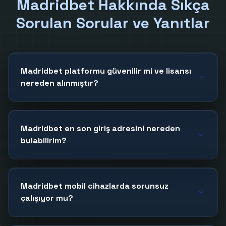
Madridbet Hakkında Sıkça
Sorulan Sorular ve Yanıtlar
Madridbet platformu güvenilir mi ve lisansı
nereden alınmıştır?
Madridbet en son giriş adresini nereden
bulabilirim?
Madridbet mobil cihazlarda sorunsuz
çalışıyor mu?