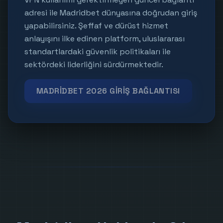
adresi ile Madridbet dünyasına doğrudan giriş
yapabilirsiniz. Şeffaf ve dürüst hizmet
anlayışını ilke edinen platform, uluslararası
standartlardaki güvenlik politikaları ile
sektördeki liderliğini sürdürmektedir.
MADRIDBET 2026 GIRIŞ BAĞLANTISI