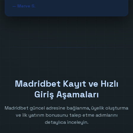
— Merve S.
Madridbet Kayıt ve Hızlı
Giriş Aşamaları
Madridbet güncel adresine bağlanma, üyelik oluşturma
ve ilk yatırım bonusunu talep etme adımlarını
detaylıca inceleyin.