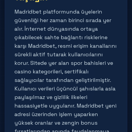
Madridbet platformunda üyelerin
güvenliği her zaman birinci sırada yer
alır. İnternet dünyasında ortaya
çıkabilecek sahte bağlantı risklerine
karşı Madridbet, resmi erişim kanallarını
sürekli aktif tutarak kullanıcılarını
korur. Sitede yer alan spor bahisleri ve
casino kategorileri, sertifikalı
sağlayıcılar tarafından geliştirilmiştir.
Kullanıcı verileri üçüncül şahıslarla asla
paylaşılmaz ve gizlilik ilkeleri
hassasiyetle uygulanır. Madridbet yeni
adresi üzerinden işlem yaparken
yüksek oranlar ve zengin bonus
fırsatlarından anında faydalanmaya