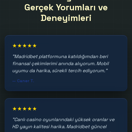
Gerçek Yorumları ve
Deneyimleri
★★★★★
"Madridbet platformuna katıldığımdan beri
finansal çekimlerimi anında alıyorum. Mobil
uyumu da harika, sürekli tercih ediyorum."
— Caner T.
★★★★★
"Canlı casino oyunlarındaki yüksek oranlar ve
HD yayın kalitesi harika. Madridbet güncel