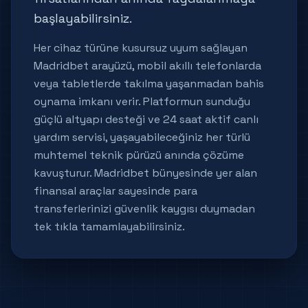
başlayabilirsiniz.
Her cihaz türüne kusursuz uyum sağlayan
Madridbet arayüzü, mobil akıllı telefonlarda
veya tabletlerde takılma yaşanmadan bahis
oynama imkanı verir. Platformun sunduğu
güçlü altyapı desteği ve 24 saat aktif canlı
yardım servisi, yaşayabileceğiniz her türlü
muhtemel teknik pürüzü anında çözüme
kavuşturur. Madridbet bünyesinde yer alan
finansal araçlar sayesinde para
transferlerinizi güvenlik kaygısı duymadan
tek tıkla tamamlayabilirsiniz.