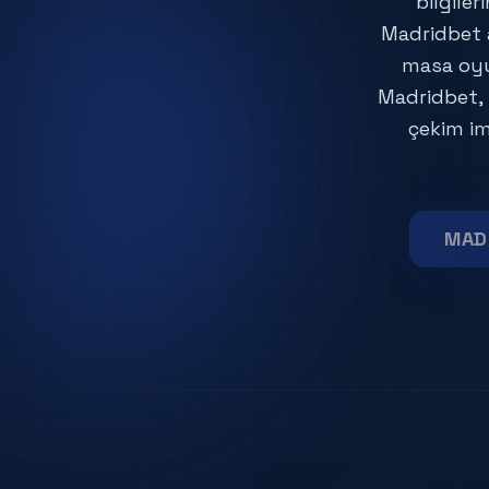
bilgile
Madridbet a
masa oyu
Madridbet, 
çekim im
MAD