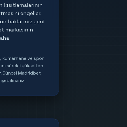
im kısıtlamalarının
tmesini engeller.
n haklarınız yeni
bet markasının
daha
et, kumarhane ve spor
rını sürekli yükselten
r. Güncel Madridbet
şebilirsiniz.