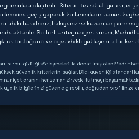
oyunculara ulaştırılır. Sitenin teknik altyapısı, eriş
i domaine geçiş yaparak kullanıcıların zaman kaybe
undaki hesabınız, bakiyeniz ve kazanılan promosyo
imde aktarılır. Bu hızlı entegrasyon süreci, Madrid
jik üstünlüğünü ve üye odaklı yaklaşımını bir kez 
rı ve veri gizliliği sözleşmeleri ile donatılmış olan Madridb
üksek güvenlik kriterlerini sağlar. Bilgi güvenliği standartla
emnuniyet oranını her zaman zirvede tutmayı başarmaktadı
 üyelik bilgilerinizi güvenle girebilir, doğrudan profilinize eri