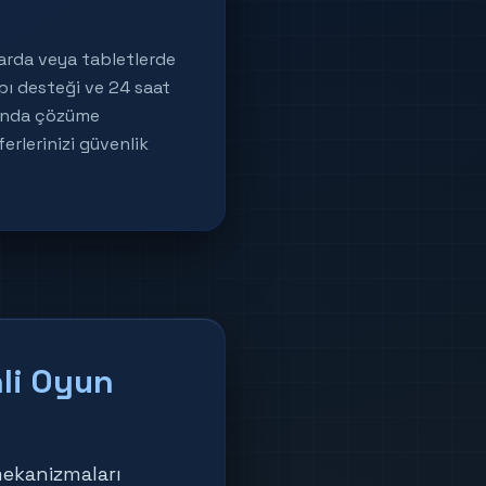
larda veya tabletlerde
ı desteği ve 24 saat
nında çözüme
erlerinizi güvenlik
li Oyun
 mekanizmaları