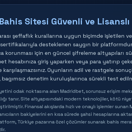
ahis Sitesi Güvenli ve Lisanslı
rası şeffaflık kurallarına uygun biçimde işletilen 
sertifikalarıyla desteklenen saygın bir platformdur.
ca korunması için en güncel şifreleme altyapıları sür
t hesabınıza giriş yaparken veya para yatırıp çeke
e karşılaşmazsınız. Oyunların adil ve rastgele sonu
, bagımsız denetim kuruluşlarınca sürekli test edil
tini odak noktasına alan Madridbet, sorunsuz erişim mekan
lığı tanır. Site altyapısındaki modern teknolojiler, kötü niyetl
tirilmiştir. Finansal akışlarda hızlı ve onaylı işlemler suna
nıcıların bakiyelerini en kısa sürede şahsi hesaplarına aktar
latform, Türkiye pazarına özel çözümler sunarak bahis merak
ir.