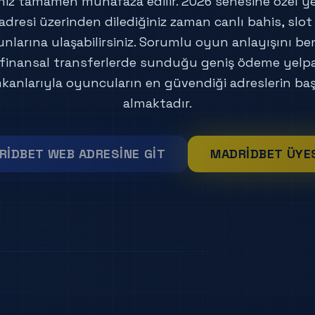
riniz tamamen muhafaza edilir. 2026 senesine özel y
dresi üzerinden dilediğiniz zaman canlı bahis, slot
nlarına ulaşabilirsiniz. Sorumlu oyun anlayışını b
finansal transferlerde sunduğu geniş ödeme yelpaz
kanlarıyla oyuncuların en güvendiği adreslerin ba
almaktadır.
RIDBET WEB ADRESINE GIT
MADRIDBET ÜYES