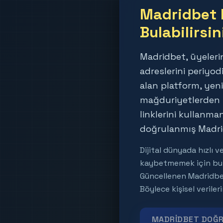
Madridbet K
Bulabilirsin
Madridbet, üyeleri
adreslerini periyod
alan platform, yeni
mağduriyetlerden 
linklerini kullanma
doğrulanmış Madrid
Dijital dünyada hızlı 
kaybetmemek için bu sa
Güncellenen Madridbet 
Böylece kişisel veriler
MADRIDBET DOĞR