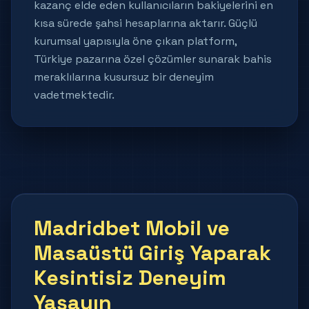
kazanç elde eden kullanıcıların bakiyelerini en
kısa sürede şahsi hesaplarına aktarır. Güçlü
kurumsal yapısıyla öne çıkan platform,
Türkiye pazarına özel çözümler sunarak bahis
meraklılarına kusursuz bir deneyim
vadetmektedir.
Madridbet Mobil ve
Masaüstü Giriş Yaparak
Kesintisiz Deneyim
Yaşayın