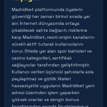
Madridbet platformunda üyelerin
güvenliği her zaman birinci sırada yer
alır. İnternet dünyasında ortaya
çıkabilecek sahte bağlantı risklerine
karşı Madridbet, resmi erişim kanallarını
sürekli aktif tutarak kullanıcılarını
korur. Sitede yer alan spor bahisleri ve
casino kategorileri, sertifikalı
sağlayıcılar tarafından geliştirilmiştir.
Kullanıcı verileri üçüncül şahıslarla asla
paylaşılmaz ve gizlilik ilkeleri
hassasiyetle uygulanır. Madridbet yeni
adresi üzerinden işlem yaparken
yüksek oranlar ve zengin bonus
fırsatlarından anında faydalanmaya