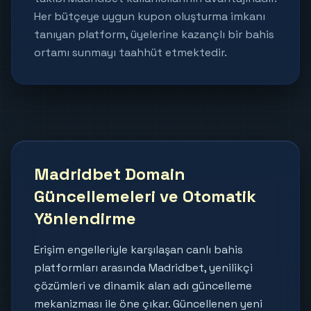
Her bütçeye uygun kupon oluşturma imkanı
tanıyan platform, üyelerine kazançlı bir bahis
ortamı sunmayı taahhüt etmektedir.
Madridbet Domain
Güncellemeleri ve Otomatik
Yönlendirme
Erişim engelleriyle karşılaşan canlı bahis
platformları arasında Madridbet, yenilikçi
çözümleri ve dinamik alan adı güncelleme
mekanizması ile öne çıkar. Güncellenen yeni