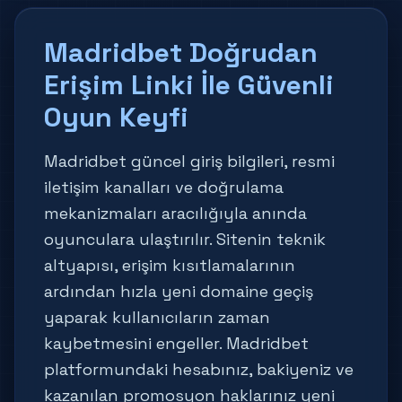
Madridbet Doğrudan
Erişim Linki İle Güvenli
Oyun Keyfi
Madridbet güncel giriş bilgileri, resmi
iletişim kanalları ve doğrulama
mekanizmaları aracılığıyla anında
oyunculara ulaştırılır. Sitenin teknik
altyapısı, erişim kısıtlamalarının
ardından hızla yeni domaine geçiş
yaparak kullanıcıların zaman
kaybetmesini engeller. Madridbet
platformundaki hesabınız, bakiyeniz ve
kazanılan promosyon haklarınız yeni