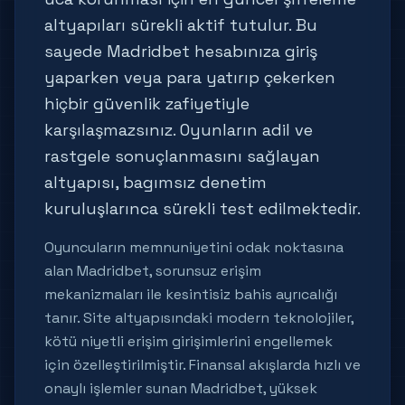
altyapıları sürekli aktif tutulur. Bu
sayede Madridbet hesabınıza giriş
yaparken veya para yatırıp çekerken
hiçbir güvenlik zafiyetiyle
karşılaşmazsınız. Oyunların adil ve
rastgele sonuçlanmasını sağlayan
altyapısı, bagımsız denetim
kuruluşlarınca sürekli test edilmektedir.
Oyuncuların memnuniyetini odak noktasına
alan Madridbet, sorunsuz erişim
mekanizmaları ile kesintisiz bahis ayrıcalığı
tanır. Site altyapısındaki modern teknolojiler,
kötü niyetli erişim girişimlerini engellemek
için özelleştirilmiştir. Finansal akışlarda hızlı ve
onaylı işlemler sunan Madridbet, yüksek