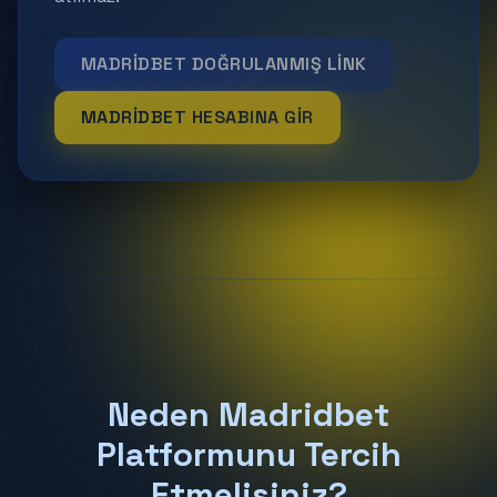
MADRIDBET DOĞRULANMIŞ LINK
MADRIDBET HESABINA GIR
Neden Madridbet
Platformunu Tercih
Etmelisiniz?