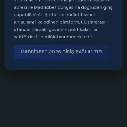
adresi ile Madridbet dünyasına doğrudan giriş
yapabilirsiniz. Şeffaf ve dürüst hizmet
anlayışını ilke edinen platform, uluslararası
standartlardaki güvenlik politikaları ile
sektördeki liderliğini sürdürmektedir.
MADRIDBET 2026 GIRIŞ BAĞLANTISI