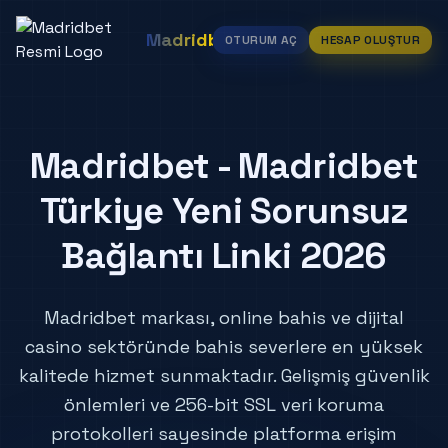
Madridbet
OTURUM AÇ
HESAP OLUŞTUR
Madridbet - Madridbet
Türkiye Yeni Sorunsuz
Bağlantı Linki 2026
Madridbet markası, online bahis ve dijital
casino sektöründe bahis severlere en yüksek
kalitede hizmet sunmaktadır. Gelişmiş güvenlik
önlemleri ve 256-bit SSL veri koruma
protokolleri sayesinde platforma erişim