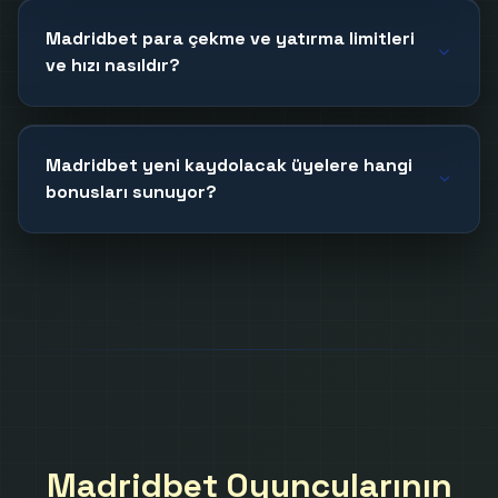
Madridbet para çekme ve yatırma limitleri
ve hızı nasıldır?
Madridbet yeni kaydolacak üyelere hangi
bonusları sunuyor?
Madridbet Oyuncularının