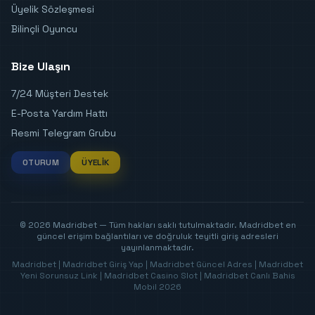
Üyelik Sözleşmesi
Bilinçli Oyuncu
Bize Ulaşın
7/24 Müşteri Destek
E-Posta Yardım Hattı
Resmi Telegram Grubu
OTURUM
ÜYELIK
© 2026 Madridbet — Tüm hakları saklı tutulmaktadır. Madridbet en
güncel erişim bağlantıları ve doğruluk teyitli giriş adresleri
yayınlanmaktadır.
Madridbet | Madridbet Giriş Yap | Madridbet Güncel Adres | Madridbet
Yeni Sorunsuz Link | Madridbet Casino Slot | Madridbet Canlı Bahis
Mobil 2026