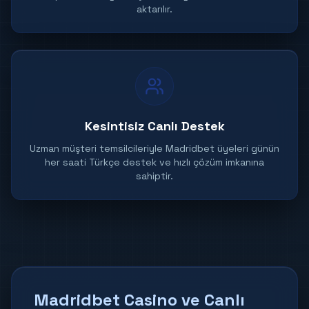
aktarılır.
Kesintisiz Canlı Destek
Uzman müşteri temsilcileriyle Madridbet üyeleri günün
her saati Türkçe destek ve hızlı çözüm imkanına
sahiptir.
Madridbet Casino ve Canlı