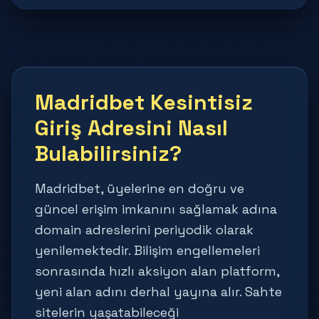
Madridbet Kesintisiz
Giriş Adresini Nasıl
Bulabilirsiniz?
Madridbet, üyelerine en doğru ve
güncel erişim imkanını sağlamak adına
domain adreslerini periyodik olarak
yenilemektedir. Bilişim engellemeleri
sonrasında hızlı aksiyon alan platform,
yeni alan adını derhal yayına alır. Sahte
sitelerin yaşatabileceği