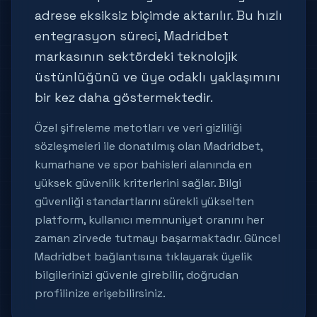
adrese eksiksiz biçimde aktarılır. Bu hızlı
entegrasyon süreci, Madridbet
markasının sektördeki teknolojik
üstünlüğünü ve üye odaklı yaklaşımını
bir kez daha göstermektedir.
Özel şifreleme metotları ve veri gizliliği
sözleşmeleri ile donatılmış olan Madridbet,
kumarhane ve spor bahisleri alanında en
yüksek güvenlik kriterlerini sağlar. Bilgi
güvenliği standartlarını sürekli yükselten
platform, kullanıcı memnuniyet oranını her
zaman zirvede tutmayı başarmaktadır. Güncel
Madridbet bağlantısına tıklayarak üyelik
bilgilerinizi güvenle girebilir, doğrudan
profilinize erişebilirsiniz.