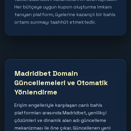
Her bütçeye uygun kupon oluşturma imkanı
tanıyan platform, üyelerine kazançlı bir bahis
ortamı sunmayı taahhüt etmektedir.
Madridbet Domain
Güncellemeleri ve Otomatik
Yönlendirme
Erişim engelleriyle karşılaşan canlı bahis
platformları arasında Madridbet, yenilikçi
çözümleri ve dinamik alan adı güncelleme
mekanizması ile öne çıkar. Güncellenen yeni