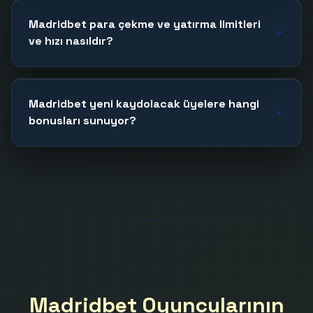
Madridbet para çekme ve yatırma limitleri
ve hızı nasıldır?
Madridbet yeni kaydolacak üyelere hangi
bonusları sunuyor?
Madridbet Oyuncularının