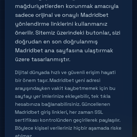
mağduriyetlerden korunmak amacıyla
sadece orijinal ve onaylı Madridbet
yönlendirme linklerini kullanmanız
önerilir. Sitemiz üzerindeki butonlar, sizi
doğrudan en son doğrulanmış
Madridbet ana sayfasına ulaştırmak
üzere tasarlanmıştır.
Dijital dünyada hızlı ve güvenli erişim hayati
bir önem taşır. Madridbet yeni adresi
arayışındayken vakit kaybetmemek için bu
sayfayı yer imlerinize ekleyebilir, tek tıkla
hesabınıza bağlanabilirsiniz. Güncellenen
Madridbet giriş linkleri, her zaman SSL
sertifikası kontrolünden geçirilerek paylaşılır.
Böylece kişisel verileriniz hiçbir aşamada riske
atılmaz.