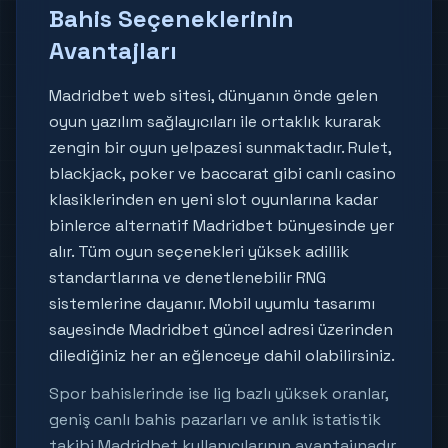
Bahis Seçeneklerinin
Avantajları
Madridbet web sitesi, dünyanın önde gelen
oyun yazılım sağlayıcıları ile ortaklık kurarak
zengin bir oyun yelpazesi sunmaktadır. Rulet,
blackjack, poker ve baccarat gibi canlı casino
klasiklerinden en yeni slot oyunlarına kadar
binlerce alternatif Madridbet bünyesinde yer
alır. Tüm oyun seçenekleri yüksek adillik
standartlarına ve denetlenebilir RNG
sistemlerine dayanır. Mobil uyumlu tasarımı
sayesinde Madridbet güncel adresi üzerinden
dilediğiniz her an eğlenceye dahil olabilirsiniz.
Spor bahislerinde ise lig bazlı yüksek oranlar,
geniş canlı bahis pazarları ve anlık istatistik
takibi Madridbet kullanıcılarının avantajınadır.