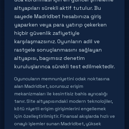
altyapıları sürekli aktif tutulur. Bu
sayede Madridbet hesabınıza giriş
yaparken veya para yatırıp çekerken
hiçbir güvenlik zafiyetiyle
karşılaşmazsınız. Oyunların adil ve
rastgele sonuçlanmasını sağlayan
altyapısı, bagımsız denetim
kuruluşlarınca sürekli test edilmektedir.
Oyuncuların memnuniyetini odak noktasına
alan Madridbet, sorunsuz erişim
mekanizmaları ile kesintisiz bahis ayrıcalığı
tanır. Site altyapısındaki modern teknolojiler,
kötü niyetli erişim girişimlerini engellemek
için özelleştirilmiştir. Finansal akışlarda hızlı ve
onaylı işlemler sunan Madridbet, yüksek