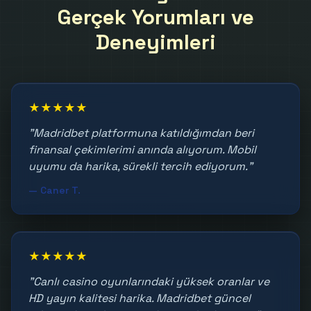
Gerçek Yorumları ve
Deneyimleri
★★★★★
"Madridbet platformuna katıldığımdan beri
finansal çekimlerimi anında alıyorum. Mobil
uyumu da harika, sürekli tercih ediyorum."
— Caner T.
★★★★★
"Canlı casino oyunlarındaki yüksek oranlar ve
HD yayın kalitesi harika. Madridbet güncel