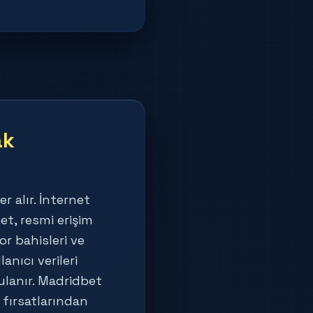
ak
 alır. İnternet
et, resmi erişim
or bahisleri ve
lanıcı verileri
gulanır. Madridbet
fırsatlarından