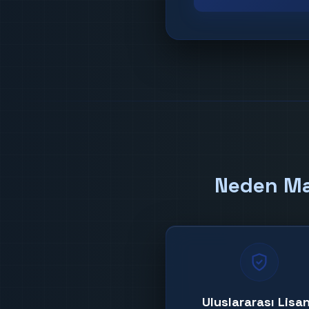
Neden Ma
Uluslararası Lisa