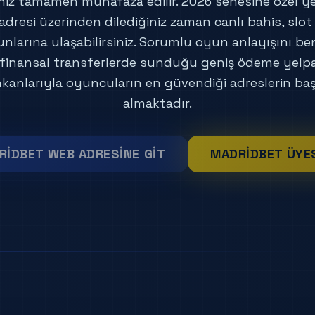
riniz tamamen muhafaza edilir. 2026 senesine özel y
dresi üzerinden dilediğiniz zaman canlı bahis, slot
nlarına ulaşabilirsiniz. Sorumlu oyun anlayışını b
finansal transferlerde sunduğu geniş ödeme yelpaz
kanlarıyla oyuncuların en güvendiği adreslerin ba
almaktadır.
RIDBET WEB ADRESINE GIT
MADRIDBET ÜYES