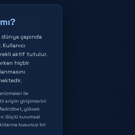
 mı?
ve dünya çapında
 Kullanıcı
ekli aktif tutulur.
rken hiçbir
çlanmasını
mektedir.
izmaları ile
i erişim girişimlerini
n Madridbet, yüksek
ır. Güçlü kurumsal
lılarına kusursuz bir