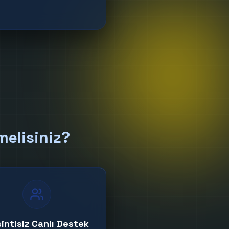
elisiniz?
intisiz Canlı Destek