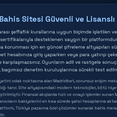
ahis Sitesi Güvenli ve Lisanslı
rası şeffaflık kurallarına uygun biçimde işletilen 
sertifikalarıyla desteklenen saygın bir platformdur.
ca korunması için en güncel şifreleme altyapıları sür
t hesabınıza giriş yaparken veya para yatırıp çeke
e karşılaşmazsınız. Oyunların adil ve rastgele sonu
, bagımsız denetim kuruluşlarınca sürekli test edil
tini odak noktasına alan Madridbet, sorunsuz erişim mekan
lığı tanır. Site altyapısındaki modern teknolojiler, kötü niyetl
tirilmiştir. Finansal akışlarda hızlı ve onaylı işlemler suna
nıcıların bakiyelerini en kısa sürede şahsi hesaplarına aktar
latform, Türkiye pazarına özel çözümler sunarak bahis merak
ir.