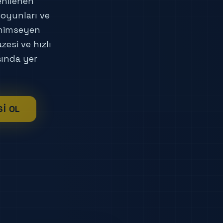
enilenen
 oyunları ve
enimseyen
esi ve hızlı
şında yer
I OL