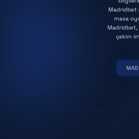
bilgile
Madridbet a
masa oyu
Madridbet, 
çekim im
MAD