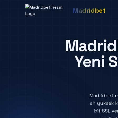
Madridbet
Madrid
Yeni 
Madridbet ma
en yüksek k
bit SSL ve