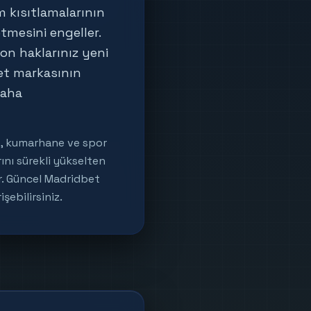
im kısıtlamalarının
tmesini engeller.
n haklarınız yeni
bet markasının
daha
et, kumarhane ve spor
rını sürekli yükselten
r. Güncel Madridbet
şebilirsiniz.