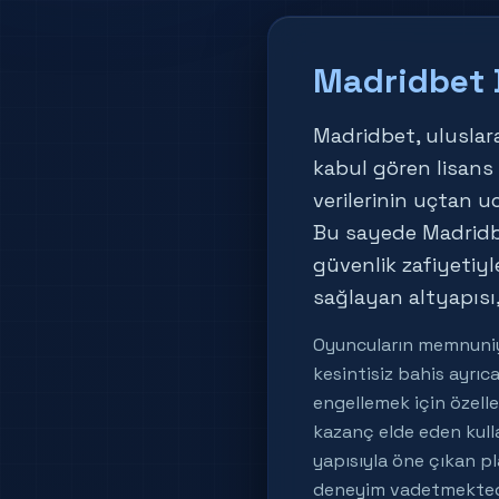
Madridbet B
Madridbet, uluslara
kabul gören lisans 
verilerinin uçtan u
Bu sayede Madridbe
güvenlik zafiyetiyl
sağlayan altyapısı
Oyuncuların memnuniye
kesintisiz bahis ayrıca
engellemek için özelleş
kazanç elde eden kulla
yapısıyla öne çıkan p
deneyim vadetmekted