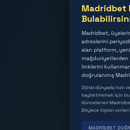
Madridbet K
Bulabilirsin
Madridbet, üyeleri
adreslerini periyod
alan platform, yeni
mağduriyetlerden 
linklerini kullanma
doğrulanmış Madrid
Dijital dünyada hızlı 
kaybetmemek için bu sa
Güncellenen Madridbet 
Böylece kişisel veriler
MADRIDBET DOĞR