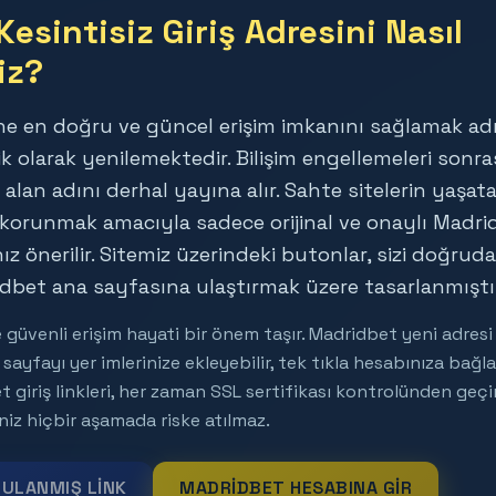
esintisiz Giriş Adresini Nasıl
iz?
ne en doğru ve güncel erişim imkanını sağlamak a
ik olarak yenilemektedir. Bilişim engellemeleri sonra
 alan adını derhal yayına alır. Sahte sitelerin yaşat
korunmak amacıyla sadece orijinal ve onaylı Madr
nız önerilir. Sitemiz üzerindeki butonlar, sizi doğru
bet ana sayfasına ulaştırmak üzere tasarlanmıştır
ve güvenli erişim hayati bir önem taşır. Madridbet yeni adres
yfayı yer imlerinize ekleyebilir, tek tıkla hesabınıza bağlan
giriş linkleri, her zaman SSL sertifikası kontrolünden geçiri
iniz hiçbir aşamada riske atılmaz.
ULANMIŞ LINK
MADRIDBET HESABINA GIR