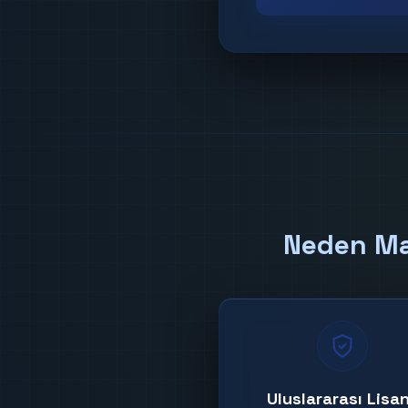
Neden Ma
Uluslararası Lisa