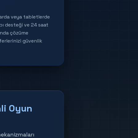
larda veya tabletlerde
ı desteği ve 24 saat
nında çözüme
erlerinizi güvenlik
li Oyun
 mekanizmaları