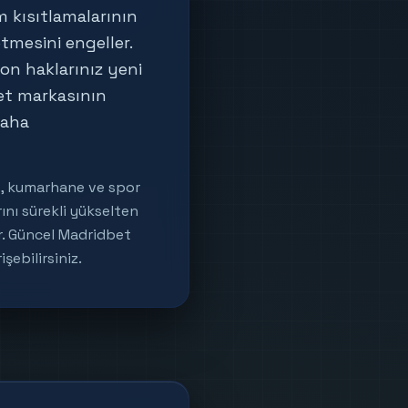
im kısıtlamalarının
tmesini engeller.
n haklarınız yeni
bet markasının
daha
et, kumarhane ve spor
rını sürekli yükselten
r. Güncel Madridbet
şebilirsiniz.