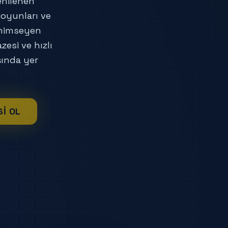
enilenen
 oyunları ve
enimseyen
esi ve hızlı
şında yer
I OL