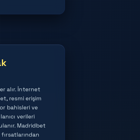
ak
 alır. İnternet
et, resmi erişim
or bahisleri ve
lanıcı verileri
gulanır. Madridbet
fırsatlarından