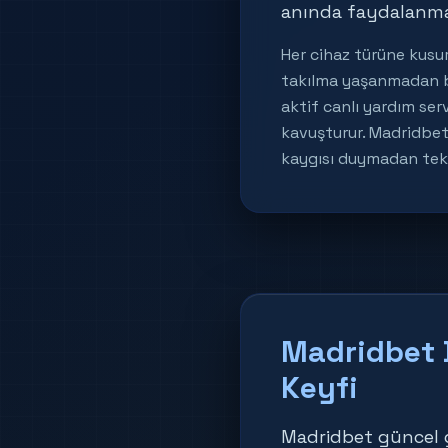
anında faydalanmay
Her cihaz türüne kusu
takılma yaşanmadan b
aktif canlı yardım se
kavuşturur. Madridbet
kaygısı duymadan tek 
Madridbet D
Keyfi
Madridbet güncel gi