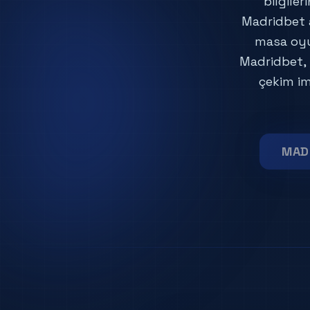
bilgile
Madridbet a
masa oyu
Madridbet, 
çekim im
MAD