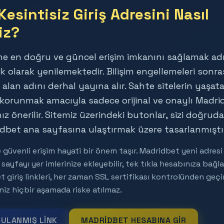
esintisiz Giriş Adresini Nasıl
iz?
ne en doğru ve güncel erişim imkanını sağlamak a
ik olarak yenilemektedir. Bilişim engellemeleri sonra
 alan adını derhal yayına alır. Sahte sitelerin yaşat
korunmak amacıyla sadece orijinal ve onaylı Madr
nız önerilir. Sitemiz üzerindeki butonlar, sizi doğru
bet ana sayfasına ulaştırmak üzere tasarlanmıştır
ve güvenli erişim hayati bir önem taşır. Madridbet yeni adres
yfayı yer imlerinize ekleyebilir, tek tıkla hesabınıza bağlan
giriş linkleri, her zaman SSL sertifikası kontrolünden geçiri
iniz hiçbir aşamada riske atılmaz.
ULANMIŞ LINK
MADRIDBET HESABINA GIR