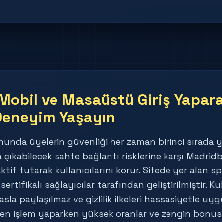
Mobil ve Masaüstü Giriş Yapar
 Deneyim Yaşayın
nda üyelerin güvenliği her zaman birinci sırada yer
çıkabilecek sahte bağlantı risklerine karşı Madridb
aktif tutarak kullanıcılarını korur. Sitede yer alan sp
sertifikalı sağlayıcılar tarafından geliştirilmiştir. Kul
asla paylaşılmaz ve gizlilik ilkeleri hassasiyetle uy
den işlem yaparken yüksek oranlar ve zengin bonus 