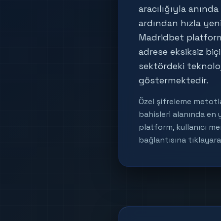
aracılığıyla anında 
ardından hızla yen
Madridbet platform
adrese eksiksiz biç
sektördeki teknolo
göstermektedir.
Özel şifreleme metotla
bahisleri alanında en y
platform, kullanıcı m
bağlantısına tıklayarak