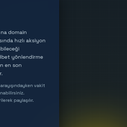
dına domain
sında hızlı aksiyon
abileceği
idbet yönlendirme
dan en son
.
i arayışındayken vakit
abilirsiniz.
lerek paylaşılır.