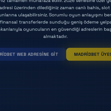
riniz tamamen muhafaza edilir. 2026 senesine özel y
dresi üzerinden dilediğiniz zaman canlı bahis, slot
nlarına ulaşabilirsiniz. Sorumlu oyun anlayışını b
finansal transferlerde sunduğu geniş ödeme yelpaz
kanlarıyla oyuncuların en güvendiği adreslerin ba
almaktadır.
RIDBET WEB ADRESINE GIT
MADRIDBET ÜYES